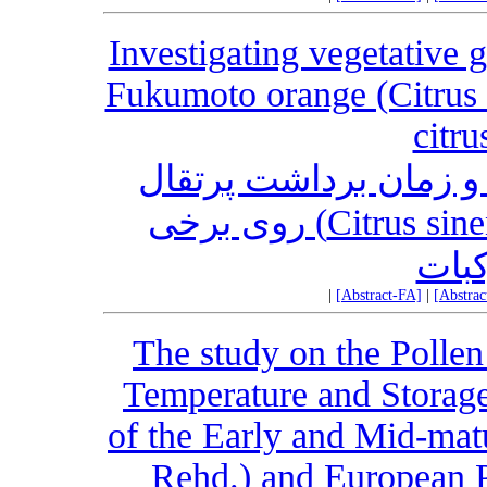
Investigating vegetative 
Fukumoto orange (Citrus 
citru
 زمان برداشت پرتقال
فوکوموتو (Citrus sinensis cv. Fukumoto) روی برخی
کبات
|
[Abstract-FA]
|
[Abstra
The study on the Pollen
Temperature and Storage
of the Early and Mid-mat
Rehd.) and European P