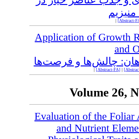
منیزیم
|
[Abstract-F
Application of Growth Re
and O
اهان: چالش‌ها و فرصت‌ها
|
[Abstract-FA]
|
[Abstra
Volume 26, N
Evaluation of the Foliar
and Nutrient Eleme