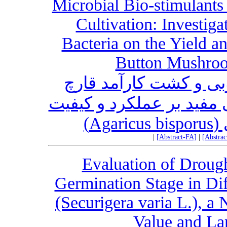
Microbial Bio-stimulants
Cultivation: Investiga
Bacteria on the Yield a
Button Mushroo
بی و کشت کارآمد قارچ
 مفید بر عملکرد و کیفیت
‌ای
|
[Abstract-FA]
|
[Abstra
Evaluation of Drough
Germination Stage in Di
(Securigera varia L.), a
Value and La