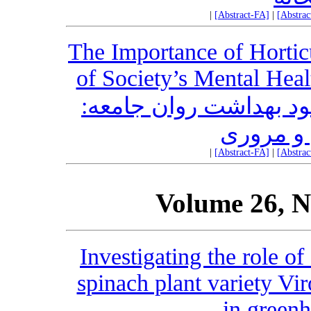
|
[Abstract-FA]
|
[Abstra
The Importance of Hortic
of Society’s Mental Heal
هبود بهداشت روان جامعه
 و مروری
|
[Abstract-FA]
|
[Abstra
Volume 26, N
Investigating the role of 
spinach plant variety Vir
in greenh