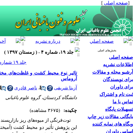
[
صفحه اصلی
]
بخش‌های اصلی
جلد ۱۹، شماره ۴ - ( زمستان ۱۳۹۷ )
صفحه اصلی
جلد ۱۹ شماره ۴ صفحات ۴۳۲-۴۱۹
اطلاعات نشریه
آرشیو مجله و مقالات
تاثیر نوع محیط کشت و غلظت‌های مختلف
آروماس
برای نویسندگان
برای داوران
آزیتا شریفی
،
ناصر قادری
ثبت نام و اشتراک
دانشگاه کردستان، گروه علوم باغبانی
تماس با ما
تسهیلات پایگاه
چکیده:
(۳۶۷۵ مشاهده)
بایگانی مقالات زیر چاپ
توت‌فرنگی از ‌میوه‌های ریز بازارپسند
وبگاه های نمایه کننده
اسامی داوران