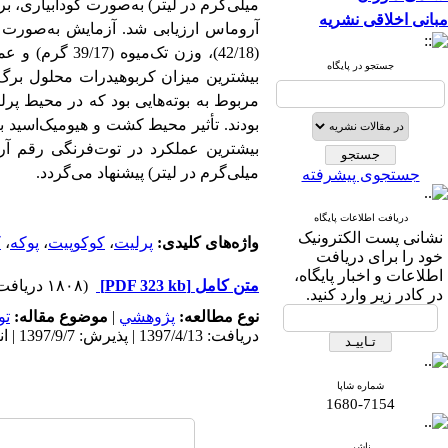
میلی‌گرم در لیتر) به‌صورت کودآبیاری، ب
مبانی اخلاقی نشریه
آروماس ارزیابی شد. آزمایش به‌صورت ف
جستجو در پایگاه
بودند. تأثیر محیط کشت و هیومیک‌اسید ب
میلی‌گرم در لیتر) پیشنهاد می‌گردد.
جستجوی پیشرفته
دریافت اطلاعات پایگاه
نشانی پست الکترونیک
واژه‌های کلیدی:
پرلیت
،
کوکوپیت
،
پوکه
،
ک
خود را برای دریافت
اطلاعات و اخبار پایگاه،
متن کامل
[PDF 323 kb]
(۱۸۰۸ دریافت)
در کادر زیر وارد کنید.
نوع مطالعه:
پژوهشي
|
موضوع مقاله:
تو
دریافت: 1397/4/13 | پذیرش: 1397/9/7 | انتشار: 1398/2/10
شماره شاپا
1680-7154
ناشر