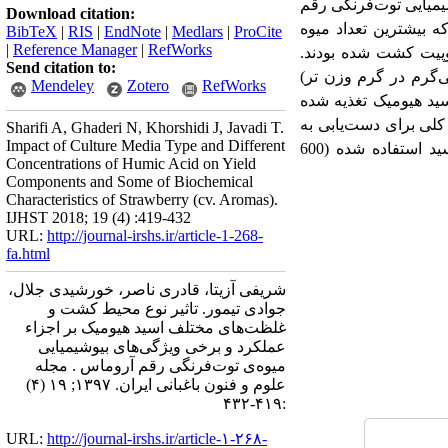
شیمیایی توت‌فرنگی رقم
Download citation:
 بیشترین تعداد میوه
BibTeX
|
RIS
|
EndNote
|
Medlars
|
ProCite
|
Reference Manager
|
RefWorks
یط پرلایت: کوکوپیت کشت شده بودند.
Send citation to:
یدرات محلول برگ (7/36 میلی‌گرم در گرم بافت تر) و پروتئین محلول طوقه (79/0 میلی‌گرم در گرم وزن تر)
Mendeley
Zotero
RefWorks
 و به‌ترتیب با 600 و 300 میلی‌گرم در لیتر اسید هیومیک تغذیه شده
کلی برای دست‌یابی به
Sharifi A, Ghaderi N, Khorshidi J, Javadi T.
Impact of Culture Media Type and Different
بیشترین عملکرد در توت‌فرنگی رقم آروماس، محیط کشت پرلایت: کوکوپیت و بیشترین غلظت هیومیک‌اسید استفاده شده (600
Concentrations of Humic Acid on Yield
Components and Some of Biochemical
Characteristics of Strawberry (cv. Aromas).
IJHST 2018; 19 (4) :419-432
URL:
http://journal-irshs.ir/article-1-268-
fa.html
شریفی آزیتا، قادری ناصر، خورشیدی جلال،
جوادی تیمور. تاثیر نوع محیط کشت و
غلظت‌های مختلف اسید هیومیک بر اجزاء
عملکرد و برخی ویژگی‌های بیوشیمیایی
میوه‌ی توت‌فرنگی رقم آروماس . مجله
علوم و فنون باغبانی ایران. ۱۳۹۷; ۱۹ (۴)
:۴۱۹-۴۳۲
URL:
http://journal-irshs.ir/article-۱-۲۶۸-