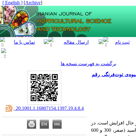
[ English ]
]
Archive
[
برگشت به فهرست نسخه ها
یوه‌ی توت‌فرنگی رقم
‎ 20.1001.1.16807154.1397.19.4.8.4
ر حال افزایش است. در
این پژوهش تأثیر دو محیط کشت (آمیخته پرلایت: کوکوپیت با نسبت 1:1 یا پوکه صنعتی) و سه غلظت هیومیک‌اسید (صفر، 300 و 600