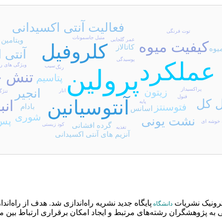
فعالیت آنتی اکسیدانی
توت فرنگی
متیل جاسمونات
ویتامین c
عمر گلجایی
کیفیت میوه
کلروفیل
کاتالاز
یوه
آنتی 
پوسیدگی
عملکرد
ویژگی های ر
سیب
رنگ
پرولین
تنش 
پتاسیم
پراکسیداز
انجیر
زیتون
انار
تنژگ
فنول
ل کل
آنتوسیانین
انب
پایه
فتوسنتز
بادام
اسانس
شوری
نشت یونی
پس 
 خوشه ای
گرده افشانی
کود زیستی
تغذیه
آنزیم های آنتی اکسیدانی
ترونیک نشریات
پایگاه جدید نشریه راه‌اندازی شد. هدف از راه‌ان
دانشگاه
ه پژوهشگران رشته‌های مرتبط و ایجاد امکان برقراری ارتباط بین مح