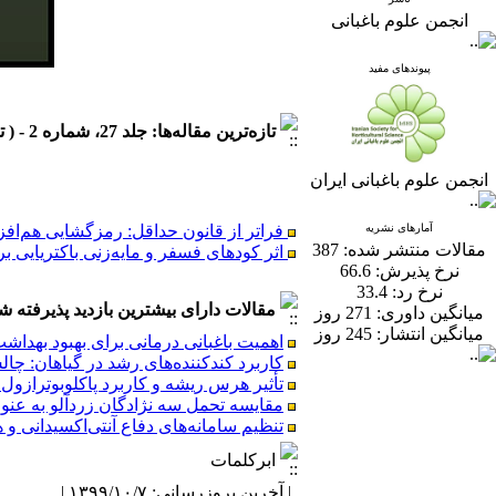
انجمن علوم باغبانی
پیوندهای مفید
تازه‌ترین مقاله‌ها: جلد 27، شماره 2 - ( تابستان 1405 )
انجمن علوم باغبانی ایران
فراتر از قانون حداقل: رمزگشایی هم‌افز
آمارهای نشریه
اثر کودهای فسفر و مایه‌زنی باکتریایی 
مقالات منتشر شده:
387
نرخ پذیرش:
66.6
نرخ رد:
33.4
مقالات دارای بیشترین بازدید پذیرفته شده طی 6
میانگین داوری:
271 روز
میانگین انتشار:
245 روز
اهمیت باغبانی درمانی برای بهبود بهدا
فراتر از قانون حداقل: رمزگشایی هم‌افز
کاربرد کندکننده‌های رشد در گیاهان: چا
اثر کودهای فسفر و مایه‌زنی باکتریایی 
تأثیر هرس ریشه و کاربرد پاکلوبوترازول بر رشد، عملکرد و کیفیت میو
مقایسه‌‌ تحمل سه نژادگان‌ زردآلو به عن
تنظیم سامانه‌های دفاع آنتی‌اکسیدانی 
ابرکلمات
| آخرین بروزرسانی: ۱۳۹۹/۱۰/۷ |