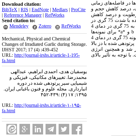
ها در
فاصله‌های
زمانی
Download citation:
، درصد کاهش حجم و
BibTeX
|
RIS
|
EndNote
|
Medlars
|
ProCite
طوبت و درصد کاهش
|
Reference Manager
|
RefWorks
با شدت‌ 75 گری
در
Send citation to:
دمای 4
RefWorks
Zotero
Mendeley
b*
و
a*
برای نمونه‌‌ها
افزایش یافت و مقدار آن در نمونه‌‌های پرتودهی شده با شدت‌ 150 گری به ترتیب 5/5، 80/52 و 30% نسبت به نمونه 75 گری در دمای 4
Mechanical, Physical and Chemical
رتودهی شده با دز بالا
Changes of Irradiated Garlic during Storage.
 شد
و همچنین انرژی
IJHST 2017; 17 (4) :439-452
ت.
با توجه به تأثیر بالای
URL:
http://journal-irshs.ir/article-1-195-
fa.html
یوسفیان هدی، احمدی ابراهیم، عبدالهی
محمدرضا. تغییرهای مکانیکی، فیزیکی و
شیمیایی سیر پرتودهی شده در دوره
انبارداری. مجله علوم و فنون باغبانی ایران.
۱۳۹۵; ۱۷ (۴) :۴۳۹-۴۵۲
URL:
http://journal-irshs.ir/article-۱-۱۹۵-
fa.html