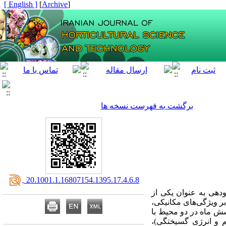
[ English ]
]
Archive
[
برگشت به فهرست نسخه ها
‎ 20.1001.1.16807154.1395.17.4.6.8
ودهی به عنوان یکی از
 ویژگی‌‌های مکانیکی،
ی پرتودهی و به مدت شش ماه در دو محیط با
لیم و انرژی گسیختگی)،