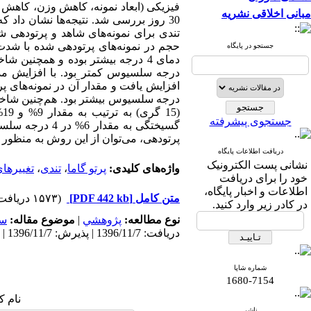
فیزیکی (ابعاد نمونه، کاهش وزن، کاهش
مبانی اخلاقی نشریه
30 روز بررسی شد. نتیجه‌ها نشان داد که با افزایش مدت زمان نگهداری، قطر میانگین
تندی برای نمونه‌‌های شاهد و پرتوده
حجم در نمونه‌های پرتودهی شده با شدت‌ 150 گری به ترتیب 26/0، 9/6 و 33/13% نسبت به نمونه پرت
جستجو در پایگاه
دمای 4 درجه بیشتر بوده و همچنین شاخص تندی 59/5% در
درجه
سلسیوس
کمتر بود. با افزایش 
درجه
سلسیوس
بیشتر بود. هم‌چنین شاخص
(15 گری) به ترتیب به مقدار 9% و 19% در 4
جستجوی پیشرفته
گسیختگی به مقدار 6% در 4 درجه
سلسی
پرتودهی، می‌‌توان از این روش به منظور
دریافت اطلاعات پایگاه
نشانی پست الکترونیک
واژه‌های کلیدی:
پرتو گاما
،
تندی
،
تغییرها
خود را برای دریافت
اطلاعات و اخبار پایگاه،
متن کامل
[PDF 442 kb]
(۱۵۷۳ دریافت)
در کادر زیر وارد کنید.
نوع مطالعه:
پژوهشي
|
موضوع مقاله:
سب
دریافت: 1396/11/7 | پذیرش: 1396/11/7 | انتشار: 1396/11/7
شماره شاپا
1680-7154
نام ک
ناشر