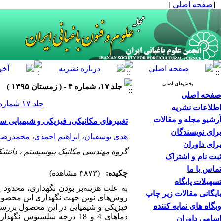
[
صفحه اصلی
]
بخش‌های اصلی
جلد ۱۷، شماره ۴ - ( زمستان ۱۳۹۵ )
صفحه اصلی
جلد ۱۷ شماره ۴ صفحات ۴۵۲-۴۳۹
اطلاعات نشریه
آرشیو مجله و مقالات
تغییرهای مکانیکی، فیزیکی و شیمیایی سی
برای نویسندگان
هدی یوسفیان
،
ابراهیم احمدی
،
محمدرضا 
برای داوران
گروه مهندسی مکانیک بیوسیستم ، دانشک
ثبت نام و اشتراک
تماس با ما
چکیده:
(۳۸۷۳ مشاهده)
تسهیلات پایگاه
به علت هزینه‌‌بر بودن نگهداری، محدود 
بایگانی مقالات زیر چاپ
روش‌‌های نوین جهت نگهداری این محصول ا
وبگاه های نمایه کننده
فیزیکی و شیمیایی در این محصول
دماهای 4 و 18 درجه سلسیو
اسامی داوران