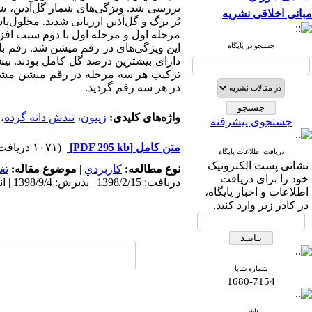
بررسی شد. ویژگی‌‌‌های شمار گل‌‌آذین، 
مبانی اخلاقی نشریه
بُر برگ و گل‌‌‌‌آذین ارزیابی شدند. محلول‌
مرحله اول و مرحله اول با دوم سبب افزا
جستجو در پایگاه
این ویژگی‌‌‌های در رقم میشن شد. رقم ب
دارای بیشترین درصد گل کامل بودند. بی
ترکیب هر سه مرحله در رقم میشن مشاهد
در هر سه رقم گردید.
واژه‌های کلیدی:
زیتون
،
تندش دانه گرده
،
جستجوی پیشرفته
متن کامل
[PDF 295 kb]
(۱۰۷۱ دریافت)
دریافت اطلاعات پایگاه
نشانی پست الکترونیک
نوع مطالعه:
كاربردي
|
موضوع مقاله:
تغ
خود را برای دریافت
دریافت: 1398/2/15 | پذیرش: 1398/9/4 | انتشار: 1399/4/24
اطلاعات و اخبار پایگاه،
در کادر زیر وارد کنید.
شماره شاپا
1680-7154
ناشر