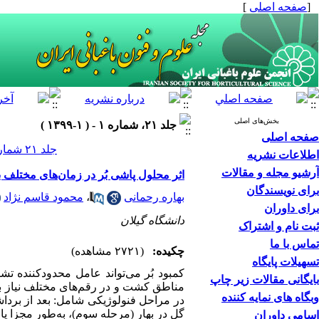
[
صفحه اصلی
]
بخش‌های اصلی
جلد ۲۱، شماره ۱ - ( ۱-۱۳۹۹ )
صفحه اصلی
جلد ۲۱ شماره ۱ صفحات ۸۴-۷۵
اطلاعات نشریه
آرشیو مجله و مقالات
اثر محلول پاشی بُر در زمان‌‌‌های مختلف
برای نویسندگان
بهاره رحمانی
،
محمود قاسم نژاد
برای داوران
دانشگاه گیلان
ثبت نام و اشتراک
تماس با ما
چکیده:
(۲۷۲۱ مشاهده)
تسهیلات پایگاه
کمبود بُر می‌‌‌‌تواند عامل محدودکننده ت
بایگانی مقالات زیر چاپ
وبگاه های نمایه کننده
در مراحل فنولوژیکی شامل: بعد از برداش
گل در بهار (مرحله سوم)، به‌طور مجزا یا
اسامی داوران