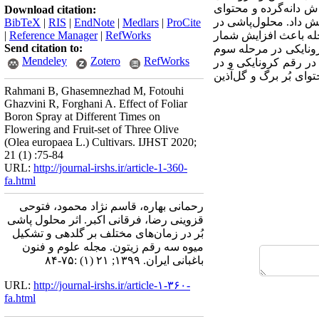
 دانه‌‌گرده و محتوای
Download citation:
ش داد. محلول‌‌‌‌پاشی در
BibTeX
|
RIS
|
EndNote
|
Medlars
|
ProCite
حله باعث افزایش شمار
RefWorks
|
Reference Manager
|
Send citation to:
رونایکی در مرحله سوم
Mendeley
Zotero
RefWorks
در رقم کرونایکی و در
 بُر برگ و گل‌‌آذین
Rahmani B, Ghasemnezhad M, Fotouhi
Ghazvini R, Forghani A. Effect of Foliar
Boron Spray at Different Times on
Flowering and Fruit-set of Three Olive
(Olea europaea L.) Cultivars. IJHST 2020;
21 (1) :75-84
URL:
http://journal-irshs.ir/article-1-360-
fa.html
رحمانی بهاره، قاسم نژاد محمود، فتوحی
قزوینی رضا، فرقانی اکبر. اثر محلول پاشی
بُر در زمان‌‌‌های مختلف بر گلدهی و تشکیل
میوه سه رقم زیتون. مجله علوم و فنون
باغبانی ایران. ۱۳۹۹; ۲۱ (۱) :۷۵-۸۴
URL:
http://journal-irshs.ir/article-۱-۳۶۰-
fa.html