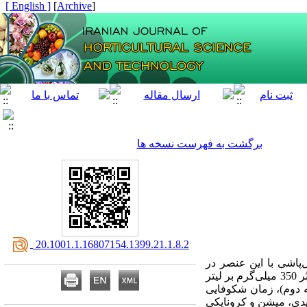
[ English ]
]
Archive
[
برگشت به فهرست نسخه ها
‎ 20.1001.1.16807154.1399.21.1.8.2
‌‌پاشی با این عنصر در
مناطق کشت و در رقم‌‌‌های مختلف نیاز به بررسی بیشتر دارد. در این پژوهش تاثیر محلول‌‌‌‌پاشی با غلظت بهینه بُر 350 میلی‌‌گرم بر لیتر
ه دوم)، زمان شکوفایی
لیدی، میشن و کرونایکی