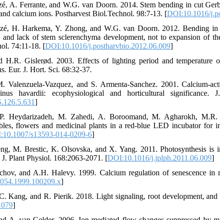
zé, A. Ferrante, and W.G. van Doorn. 2014. Stem bending in cut Gerbe
and calcium ions. Postharvest Biol.Technol. 98:7-13. [
DOI:10.1016/j.p
azé, H. Harkema, Y. Zhong, and W.G. van Doorn. 2012. Bending in cu
s and lack of stem sclerenchyma development, not to expansion of the
ol. 74:11-18. [
DOI:10.1016/j.postharvbio.2012.06.009
]
nd H.R. Gislerød. 2003. Effects of lighting period and temperature 
. Eur. J. Hort. Sci. 68:32-37.
M. Valenzuela-Vazquez, and S. Armenta-Sanchez. 2001. Calcium-acti
nus havardii: ecophysiological and horticultural significance.
.126.5.631
]
, P. Heydarizadeh, M. Zahedi, A. Boroomand, M. Agharokh, M.R.
les, flowers and medicinal plants in a red-blue LED incubator for i
:10.1007/s13593-014-0209-6
]
g, M. Brestic, K. Olsovska, and X. Yang. 2011. Photosynthesis is 
. J. Plant Physiol. 168:2063-2071. [
DOI:10.1016/j.jplph.2011.06.009
]
chov, and A.H. Halevy. 1999. Calcium regulation of senescence in ro
3054.1999.100209.x
]
C. Kang, and R. Pierik. 2018. Light signaling, root development, and p
1079
]
and A. van Gelder. 2006. Ion-mediated flow changes suppressed by m