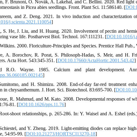
an, F. Brunoni, O. Novák, A. Lakehal, and C. Bellini. 2020. Red light c
eostasis in Picea abies seedlings. Front. Plant Sci. 11:586140. [
DOI:1
areem, and Z. Deng. 2021. In vivo induction and characterization of
016/j.scienta.2021.110054
]
 S. He, J. Liu, and H. Huang. 2020. Involvement of pectin and hemic
ing vase life. Postharvest Biol. Technol. 167:111231. [
DOI:10.1016/j.
Wilkins. 2000. Floriculture-Principles and Species. Prentice Hall Pub.
re, A. Borochov, R. Porat, S. Philosoph-Hadas, S. Meir, and H. Fr
wers. Acta Hort. 543:345-351. [
DOI:10.17660/ActaHortic.2001.543.42
]
nd R.O. Wayne. 1985. Calcium and plant development. Annu
.pp.36.060185.002145
]
Sumitomo, and H. Shimizu. 2008. End-of-day far-red treatment enhan
n in chrysanthemum. J. Hort. Sci. Biotechnol. 83:695-700. [
DOI:10.10
noue, R. Mahmud, and M. Kato. 2008. Developmental responses of whea
11:76-81. [
DOI:10.1626/pps.11.76
]
Root-shoot relationships, p. 265-286. In: Y. Waisel and A. Eshel (eds
Schiestel, and Y. Zheng. 2019. Light-emitting diodes can replace high-
e, 54:95-99. [
DOI:10.21273/HORTSCI13270-18
]