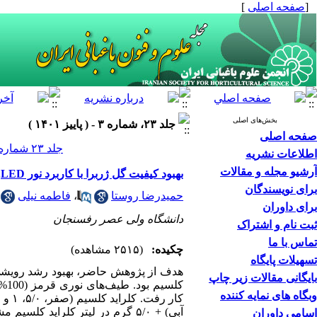
]
صفحه اصلی
[
بخش‌های اصلی
جلد ۲۳، شماره ۳ - ( پاییز ۱۴۰۱ )
صفحه اصلی
جلد ۲۳ شماره ۳ صفحات ۴۸۴-۴۷۳
اطلاعات نشریه
آرشیو مجله و مقالات
بهبود کیفیت گل ژربرا با کاربرد نور LEDو محلول‌پاشی برگی کلراید کلسیم
برای نویسندگان
فاطمه نیلی
،
حمیدرضا روستا
برای داوران
دانشگاه ولی عصر رفسنجان
ثبت نام و اشتراک
تماس با ما
چکیده:
(۲۵۱۵ مشاهده)
تسهیلات پایگاه
هدف از پژوهش حاضر، بهبود رشد رویشی
بایگانی مقالات زیر چاپ
وبگاه های نمایه کننده
کار رفت. کلراید کلسیم (صفر، ۵/۰، ۱ و ۵/۱ گرم در لیتر) محلول‌پاشی برگی شد.
اسامی داوران