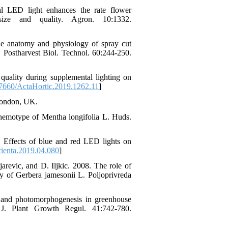
al LED light enhances the rate flower
ize and quality. Agron. 10:1332.
e anatomy and physiology of spray cut
 Postharvest Biol. Technol. 60:244-250.
quality during supplemental lighting on
7660/ActaHortic.2019.1262.11
]
 London, UK.
hemotype of Mentha longifolia L. Huds.
. Effects of blue and red LED lights on
cienta.2019.04.080
]
arevic, and D. Iljkic. 2008. The role of
ty of Gerbera jamesonii L. Poljoprivreda
th and photomorphogenesis in greenhouse
 J. Plant Growth Regul. 41:742-780.