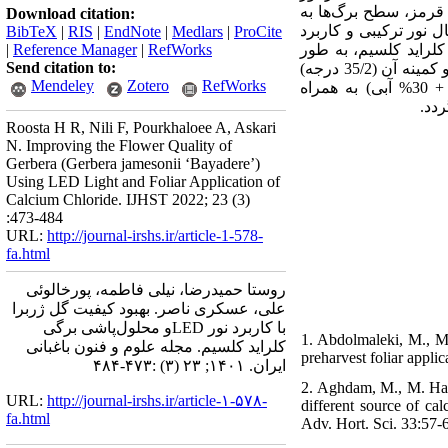
ولید شد. در شرایط نور قرمز، سطح برگ‌ها به
Download citation:
عمال نور ترکیبی و کاربرد
BibTeX
|
RIS
|
EndNote
|
Medlars
|
ProCite
|
Reference Manager
|
RefWorks
 کلراید کلسیم، به طور
Send citation to:
بیشینه خمش گردن گل (83/65 درجه) در نور طبیعی + صفر گرم در لیتر کلسیم و کمینه آن (35/2 درجه)
Mendeley
Zotero
RefWorks
در نور ترکیبی + 5/1 گرم در لیتر کلراید کلسیم مشاهده شد. در مجموع، کاربرد نور ترکیبی (70% قرمز + 30% آبی) به همراه
Roosta H R, Nili F, Pourkhaloee A, Askari
N. Improving the Flower Quality of
Gerbera (Gerbera jamesonii ‘Bayadere’)
Using LED Light and Foliar Application of
Calcium Chloride. IJHST 2022; 23 (3)
:473-484
URL:
http://journal-irshs.ir/article-1-578-
fa.html
روستا حمیدرضا، نیلی فاطمه، پورخالوئی
علی، عسکری ناصر. بهبود کیفیت گل ژربرا
با کاربرد نور LEDو محلول‌پاشی برگی
1. Abdolmaleki, M., M
کلراید کلسیم. مجله علوم و فنون باغبانی
preharvest foliar applic
ایران. ۱۴۰۱; ۲۳ (۳) :۴۷۳-۴۸۴
2. Aghdam, M., M. Has
URL:
http://journal-irshs.ir/article-۱-۵۷۸-
different source of ca
fa.html
Adv. Hort. Sci. 33:57-