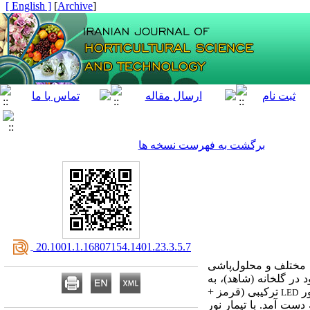
[ English ]
]
Archive
[
برگشت به فهرست نسخه ها
‎ 20.1001.1.16807154.1401.23.3.5.7
 مختلف و محلول‌پاشی
(30%) افزون بر نور طبیعی موجود در گلخانه (شاهد)، به
ترکیبی (قرمز +
LED
ار برگ (8)، در شرایط نور طبیعی به ‌دست آمد. با تیمار نور