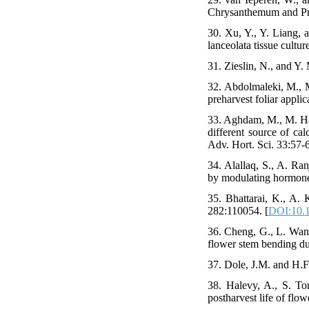
Chrysanthemum and Pru
30. Xu, Y., Y. Liang,
lanceolata tissue cultur
31. Zieslin, N., and Y.
32. Abdolmaleki, M., 
preharvest foliar applic
33. Aghdam, M., M. Has
different source of ca
Adv. Hort. Sci. 33:57-
34. Alallaq, S., A. Ra
by modulating hormone 
35. Bhattarai, K., A. 
282:110054. [
DOI:10.1
36. Cheng, G., L. Wang
flower stem bending dur
37. Dole, J.M. and H.F.
38. Halevy, A., S. To
postharvest life of flo