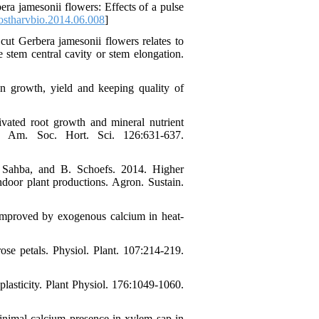
ra jamesonii flowers: Effects of a pulse
ostharvbio.2014.06.008
]
t Gerbera jamesonii flowers relates to
 stem central cavity or stem elongation.
on growth, yield and keeping quality of
vated root growth and mineral nutrient
 J. Am. Soc. Hort. Sci. 126:631-637.
 Sahba, and B. Schoefs. 2014. Higher
ndoor plant productions. Agron. Sustain.
improved by exogenous calcium in heat-
se petals. Physiol. Plant. 107:214-219.
lasticity. Plant Physiol. 176:1049-1060.
inimal calcium presence in xylem sap in