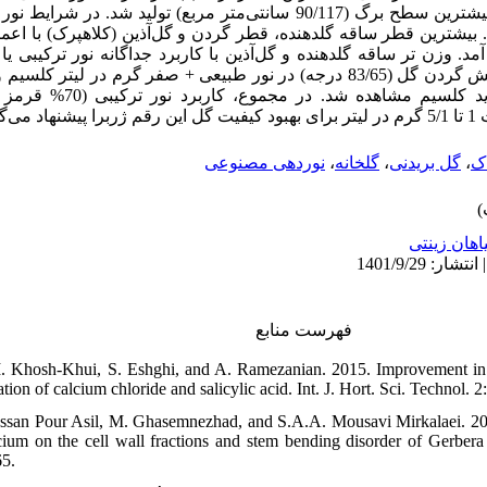
ترکیبی + ۱ گرم در لیتر کلراید کلسیم، بیشترین سطح برگ (90/117 سانتی‌متر مربع) ت
ر مربع) رسید. بیشترین قطر ساقه گلدهنده، قطر گردن و گل‌آذین (کلاهپرک) با ا
وزن تر ساقه گلدهنده و گل‌آذین با کاربرد جداگانه نور ترکیبی یا
گردد
نوردهی مصنوعی
،
گلخانه
،
گل بریدنی
،
ک
اهان زینتی
فهرست منابع
. Khosh-Khui, S. Eshghi, and A. Ramezanian. 2015. Improvement in v
ation of calcium chloride and salicylic acid. Int. J. Hort. Sci. Technol. 2
san Pour Asil, M. Ghasemnezhad, and S.A.A. Mousavi Mirkalaei. 2019.
lcium on the cell wall fractions and stem bending disorder of Gerbera 
65.