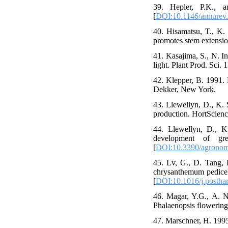
39. Hepler, P.K., 
[
DOI:10.1146/annurev
40. Hisamatsu, T., K.
promotes stem extensio
41. Kasajima, S., N. I
light. Plant Prod. Sci. 
42. Klepper, B. 1991. 
Dekker, New York.
43. Llewellyn, D., K. 
production. HortScienc
44. Llewellyn, D., K
development of gr
[
DOI:10.3390/agrono
45. Lv, G., D. Tang, 
chrysanthemum pedicels
[
DOI:10.1016/j.postha
46. Magar, Y.G., A. N
Phalaenopsis flowering
47. Marschner, H. 1995