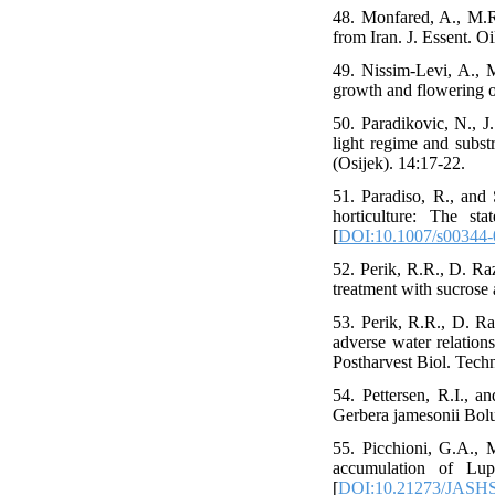
48. Monfared, A., M.R
from Iran. J. Essent. Oi
49. Nissim-Levi, A., 
growth and flowering o
50. Paradikovic, N., J
light regime and subst
(Osijek). 14:17-22.
51. Paradiso, R., and 
horticulture: The s
[
DOI:10.1007/s00344-
52. Perik, R.R., D. Ra
treatment with sucrose 
53. Perik, R.R., D. R
adverse water relation
Postharvest Biol. Techn
54. Pettersen, R.I., a
Gerbera jamesonii Bolus
55. Picchioni, G.A., 
accumulation of Lupi
[
DOI:10.21273/JASHS