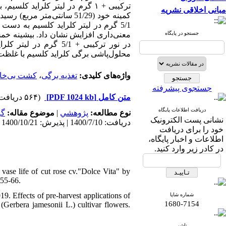
مبانی اخلاقی نشریه
کمینه خود (51/29 سانتی‌مت
5/1 گرم در لیتر کلراید کلسیم به دست آمد.
جستجو در پایگاه
معنی‌داری افزایش نشان داد.
محلول‌پاشی برگی کلراید کلسیم با غلظت 1 تا 5/1 گرم در لیتر برای بهبود کیفیت گل این رقم ژربرا پیشنهاد می‌.
کشت بی‌خا
،
تغذیه برگی
واژه‌های کلیدی:
جستجوی پیشرفته
(۵۶۴ دریافت)
[PDF 1024 kb]
متن کامل
دریافت اطلاعات پایگاه
گی
موضوع مقاله:
|
پژوهشي
نوع مطالعه:
نشانی پست الکترونیک
دریافت: 1400/7/10 | پذیرش: 1400/10/21 | انتشار: 1401/9/29
خود را برای دریافت
اطلاعات و اخبار پایگاه،
در کادر زیر وارد کنید.
ase life of cut rose cv."Dolce Vita" by
:55-66.
 Effects of pre-harvest applications of
شماره شاپا
1680-7154
(Gerbera jamesonii L.) cultivar flowers.
ناشر