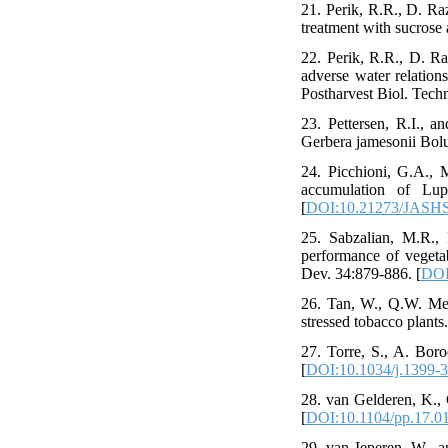
21. Perik, R.R., D. Ra
treatment with sucrose 
22. Perik, R.R., D. R
adverse water relation
Postharvest Biol. Techn
23. Pettersen, R.I., a
Gerbera jamesonii Bolus
24. Picchioni, G.A., 
accumulation of Lupi
[
DOI:10.21273/JASHS
25. Sabzalian, M.R.
performance of vegetab
Dev. 34:879-886. [
DOI
26. Tan, W., Q.W. Men
stressed tobacco plants
27. Torre, S., A. Boro
[
DOI:10.1034/j.1399-
28. van Gelderen, K., 
[
DOI:10.1104/pp.17.0
29. van Ieperen, W., 