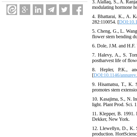
3. Alallaq, S., A. Ranj
modulating hormone hom
4. Bhattarai, K., A. K
282:110054. [
DOI:10.1
5. Cheng, G., L. Wang,
flower stem bending dur
6. Dole, J.M. and H.F. 
7. Halevy, A., S. Tor
postharvest life of flo
8. Hepler, P.K., a
[
DOI:10.1146/annurev
9. Hisamatsu, T., K. 
promotes stem extensio
10. Kasajima, S., N. I
light. Plant Prod. Sci. 
11. Klepper, B. 1991. 
Dekker, New York.
12. Llewellyn, D., K. 
production. HortScienc