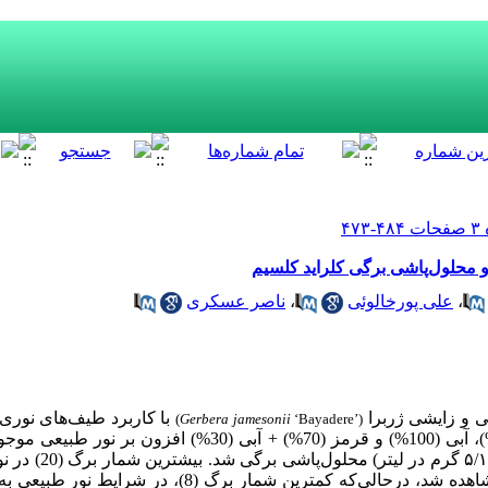
ناصر عسکری
،
علی پورخالوئی
،
 و زایشی ژربرا
با کاربرد طیف‌های نوری
(
Gerbera jamesonii
‘Bayadere’)
کلسیم بود. طیف‌های نوری قرمز (100%)، آبی (100%) و قرمز (70%) + آبی 
بیشترین شمار برگ (20) در نور
آبی) + ۵/۰ گرم در لیتر کلراید کلسیم مشاهده شد، درحالی‌که کمترین شم