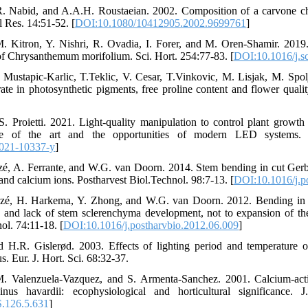
. Nabid, and A.A.H. Roustaeian. 2002. Composition of a carvone c
l Res. 14:51-52. [
DOI:10.1080/10412905.2002.9699761
]
M. Kitron, Y. Nishri, R. Ovadia, I. Forer, and M. Oren-Shamir. 2019
f Chrysanthemum morifolium. Sci. Hort. 254:77-83. [
DOI:10.1016/j.s
. Mustapic-Karlic, T.Teklic, V. Cesar, T.Vinkovic, M. Lisjak, M. Spolj
rate in photosynthetic pigments, free proline content and flower quali
S. Proietti. 2021. Light-quality manipulation to control plant grow
tate of the art and the opportunities of modern LED systems.
021-10337-y
]
zé, A. Ferrante, and W.G. van Doorn. 2014. Stem bending in cut Gerbe
and calcium ions. Postharvest Biol.Technol. 98:7-13. [
DOI:10.1016/j.p
azé, H. Harkema, Y. Zhong, and W.G. van Doorn. 2012. Bending in cu
s and lack of stem sclerenchyma development, not to expansion of the
ol. 74:11-18. [
DOI:10.1016/j.postharvbio.2012.06.009
]
nd H.R. Gislerød. 2003. Effects of lighting period and temperature 
. Eur. J. Hort. Sci. 68:32-37.
M. Valenzuela-Vazquez, and S. Armenta-Sanchez. 2001. Calcium-acti
nus havardii: ecophysiological and horticultural significance.
.126.5.631
]