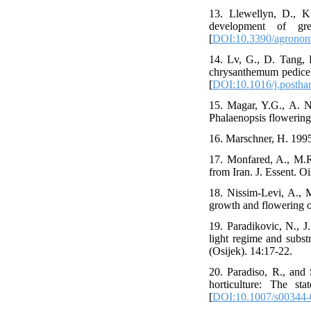
13. Llewellyn, D., K
development of gr
[
DOI:10.3390/agrono
14. Lv, G., D. Tang, 
chrysanthemum pedicels
[
DOI:10.1016/j.postha
15. Magar, Y.G., A. N
Phalaenopsis flowering
16. Marschner, H. 1995
17. Monfared, A., M.R
from Iran. J. Essent. Oi
18. Nissim-Levi, A., 
growth and flowering o
19. Paradikovic, N., J
light regime and subst
(Osijek). 14:17-22.
20. Paradiso, R., and 
horticulture: The s
[
DOI:10.1007/s00344-