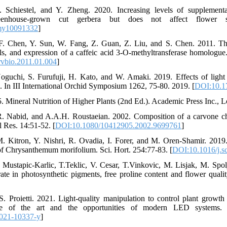
. Schiestel, and Y. Zheng. 2020. Increasing levels of supplement
eenhouse-grown cut gerbera but does not affect flower s
my10091332
]
F. Chen, Y. Sun, W. Fang, Z. Guan, Z. Liu, and S. Chen. 2011. Th
, and expression of a caffeic acid 3-O-methyltransferase homologue.
rvbio.2011.01.004
]
oguchi, S. Furufuji, H. Kato, and W. Amaki. 2019. Effects of light 
. In III International Orchid Symposium 1262, 75-80. 2019. [
DOI:10.1
. Mineral Nutrition of Higher Plants (2nd Ed.). Academic Press Inc.,
. Nabid, and A.A.H. Roustaeian. 2002. Composition of a carvone c
l Res. 14:51-52. [
DOI:10.1080/10412905.2002.9699761
]
M. Kitron, Y. Nishri, R. Ovadia, I. Forer, and M. Oren-Shamir. 2019
f Chrysanthemum morifolium. Sci. Hort. 254:77-83. [
DOI:10.1016/j.s
. Mustapic-Karlic, T.Teklic, V. Cesar, T.Vinkovic, M. Lisjak, M. Spolj
rate in photosynthetic pigments, free proline content and flower quali
S. Proietti. 2021. Light-quality manipulation to control plant grow
tate of the art and the opportunities of modern LED systems.
021-10337-y
]