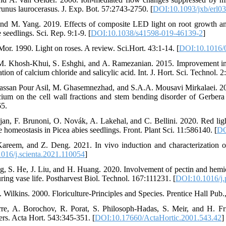
nus laurocerasus. J. Exp. Bot. 57:2743-2750. [
DOI:10.1093/jxb/erl0
 and M. Yang. 2019. Effects of composite LED light on root growth a
e seedlings. Sci. Rep. 9:1-9. [
DOI:10.1038/s41598-019-46139-2
]
 Mor. 1990. Light on roses. A review. Sci.Hort. 43:1-14. [
DOI:10.1016/
M. Khosh-Khui, S. Eshghi, and A. Ramezanian. 2015. Improvement in v
ation of calcium chloride and salicylic acid. Int. J. Hort. Sci. Technol. 2
san Pour Asil, M. Ghasemnezhad, and S.A.A. Mousavi Mirkalaei. 2019.
lcium on the cell wall fractions and stem bending disorder of Gerbera 
65.
njan, F. Brunoni, O. Novák, A. Lakehal, and C. Bellini. 2020. Red ligh
homeostasis in Picea abies seedlings. Front. Plant Sci. 11:586140. [
DO
Kareem, and Z. Deng. 2021. In vivo induction and characterization of
016/j.scienta.2021.110054
]
, S. He, J. Liu, and H. Huang. 2020. Involvement of pectin and hemic
ing vase life. Postharvest Biol. Technol. 167:111231. [
DOI:10.1016/j.
 Wilkins. 2000. Floriculture-Principles and Species. Prentice Hall Pub
rre, A. Borochov, R. Porat, S. Philosoph-Hadas, S. Meir, and H. Fr
wers. Acta Hort. 543:345-351. [
DOI:10.17660/ActaHortic.2001.543.42
]