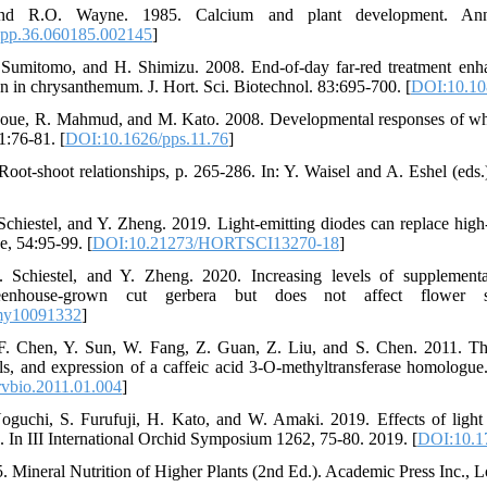
and R.O. Wayne. 1985. Calcium and plant development. Annu
.pp.36.060185.002145
]
 Sumitomo, and H. Shimizu. 2008. End-of-day far-red treatment enha
n in chrysanthemum. J. Hort. Sci. Biotechnol. 83:695-700. [
DOI:10.10
noue, R. Mahmud, and M. Kato. 2008. Developmental responses of whea
11:76-81. [
DOI:10.1626/pps.11.76
]
Root-shoot relationships, p. 265-286. In: Y. Waisel and A. Eshel (eds
Schiestel, and Y. Zheng. 2019. Light-emitting diodes can replace high-
e, 54:95-99. [
DOI:10.21273/HORTSCI13270-18
]
. Schiestel, and Y. Zheng. 2020. Increasing levels of supplement
eenhouse-grown cut gerbera but does not affect flower s
my10091332
]
F. Chen, Y. Sun, W. Fang, Z. Guan, Z. Liu, and S. Chen. 2011. Th
, and expression of a caffeic acid 3-O-methyltransferase homologue.
rvbio.2011.01.004
]
oguchi, S. Furufuji, H. Kato, and W. Amaki. 2019. Effects of light 
. In III International Orchid Symposium 1262, 75-80. 2019. [
DOI:10.1
. Mineral Nutrition of Higher Plants (2nd Ed.). Academic Press Inc.,