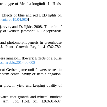
hemotype of Mentha longifolia L. Huds.
. Effects of blue and red LED lights on
cienta.2019.04.080
]
arevic, and D. Iljkic. 2008. The role of
ty of Gerbera jamesonii L. Poljoprivreda
th and photomorphogenesis in greenhouse
 J. Plant Growth Regul. 41:742-780.
ra jamesonii flowers: Effects of a pulse
ostharvbio.2014.06.008
]
t Gerbera jamesonii flowers relates to
 stem central cavity or stem elongation.
on growth, yield and keeping quality of
vated root growth and mineral nutrient
 J. Am. Soc. Hort. Sci. 126:631-637.