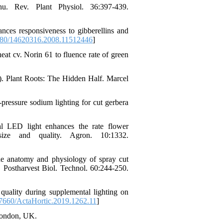
. Rev. Plant Physiol. 36:397-439.
nces responsiveness to gibberellins and
80/14620316.2008.11512446
]
t cv. Norin 61 to fluence rate of green
.). Plant Roots: The Hidden Half. Marcel
pressure sodium lighting for cut gerbera
al LED light enhances the rate flower
ize and quality. Agron. 10:1332.
e anatomy and physiology of spray cut
 Postharvest Biol. Technol. 60:244-250.
quality during supplemental lighting on
7660/ActaHortic.2019.1262.11
]
 London, UK.