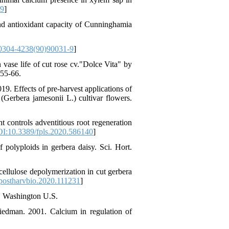
39
]
nd antioxidant capacity of Cunninghamia
0304-4238(90)90031-9
]
ase life of cut rose cv."Dolce Vita" by
:55-66.
 Effects of pre-harvest applications of
(Gerbera jamesonii L.) cultivar flowers.
t controls adventitious root regeneration
I:10.3389/fpls.2020.586140
]
 polyploids in gerbera daisy. Sci. Hort.
ellulose depolymerization in cut gerbera
postharvbio.2020.111231
]
., Washington U.S.
iedman. 2001. Calcium in regulation of