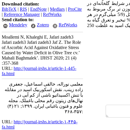
ر شرایط گلخانه‌ای در
Download citation:
در گرم وزن تر برگ مربوط به
BibTeX
|
RIS
|
EndNote
|
Medlars
|
ProCite
نهال‌های تیمار شده با 250 میلی‌گرم در لیتر اسکوربیک ‌اسید بود. هم‌چنین بیشترین میزان کربوهیدرات محلول کل (5/9 میلی‌گرم در هر
RefWorks
|
Reference Manager
|
Send citation to:
لین ( 17/2 میکرو‌مول در هر گرم وزن تازه برگ) در نهال‌های آبیاری شده با 33 و 66 % تبخیر و تعرق گیاه به
Mendeley
Zotero
RefWorks
‌دست آمد. به طور کلی برای کاهش اثرهای مخرب تنش کم‌آبی در نهال‌های زیتون پیشنهاد می‌شود از اسکوربیک ‌اسید به غلظت‌ 250
Moallemi N, Khaleghi E, Jafari zadeh3
Jafari zadeh3 Jafari zadeh3 Jaf Z. The Role
of Ascorbic Acid Against Oxidative Stress
Caused by Water Deficit in Olive Tree cv.’
Mahali Baghmalek’. IJHST 2020; 21 (4)
:357-368
URL:
http://journal-irshs.ir/article-1-445-
fa.html
معلمی نوراله، خالقی اسماعیل، جعفری
زاده زینب. نقش اسکوربیک ‌اسید در مقابله
با تنش اکسیداتیو ناشی از کم آبی در
نهال‌های زیتون رقم محلی باغملک. مجله
علوم و فنون باغبانی ایران. ۱۳۹۹; ۲۱ (۴)
:۳۵۷-۳۶۸
URL:
http://journal-irshs.ir/article-۱-۴۴۵-
fa.html