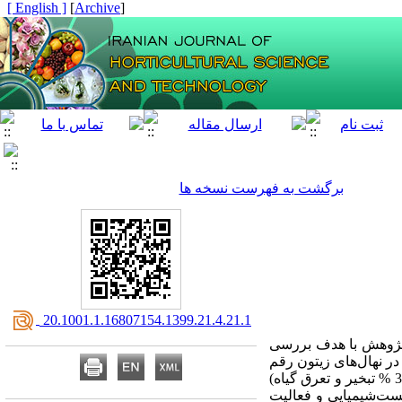
[ English ]
]
Archive
[
برگشت به فهرست نسخه ها
‎ 20.1001.1.16807154.1399.21.4.21.1
ین پژوهش با هدف بررسی
در نهال‌های زیتون رقم
محلی باغملک صورت پذیرفت. در این پژوهش نهال‌های دوساله زیتون در معرض سه سطح آبیاری (100، 66 و 33 % تبخیر و تعرق گیاه)
از ویژگی‌های زیست‌شیمیایی و فعالیت