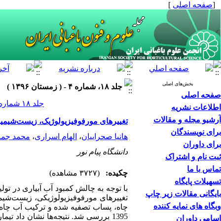
[
صفحه اصلی
]
بخش‌های اصلی
جلد ۱۸، شماره ۴ - ( زمستان ۱۳۹۶ )
صفحه اصلی
جلد ۱۸ شماره ۴ صفحات ۳۸۸-۳۷۷
اطلاعات نشریه
آرشیو مجله و مقالات
تغییرهای مورفوفیزیولوژیک، زیست‌شیمیایی و ترکیب‌های اسانس مرزه ب
برای نویسندگان
هانیا صحراییان
،
الهام اسراری
،
محمد جما
برای داوران
دانشگاه پیام نور
ثبت نام و اشتراک
تماس با ما
چکیده:
(۳۷۲۷ مشاهده)
تسهیلات پایگاه
با توجه به
چالش‏ کمبود آب آبیاری در تول
بایگانی مقالات زیر چاپ
تغییرهای مورفوفیزیولوژیکی، زیست‌شیمی
وبگاه های نمایه کننده
چاه، پساب تصفیه شده و ترکیب آب چاه و پساب تصفیه شده با
1395 بررسی شد.
نتیجه‌ها نشان داد تیم
اسامی داوران