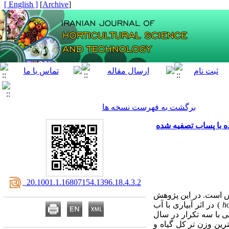
[ English ]
]
Archive
[
برگشت به فهرست نسخه ها
‎ 20.1001.1.16807154.1396.18.4.3.2
ایش است. در این پژوهش
ho
) در اثر آبیاری با آب
با سه تکرار
در سال
کمترین وزن تر کل
گیاه
و