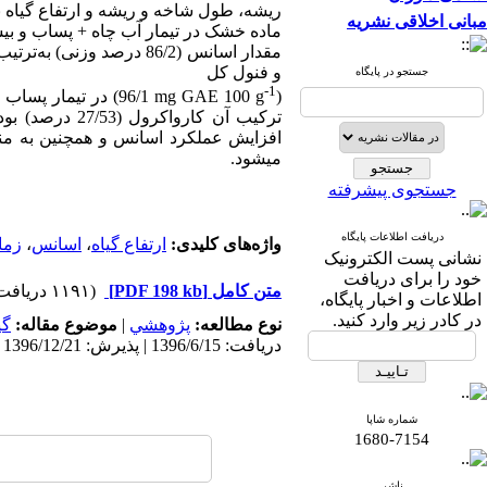
ریشه، طول شاخه و ریشه و ارتفاع گیاه به
مبانی اخلاقی نشریه
ماده خشک در تیمار آب چاه +
پساب
و بی
مقدار اسانس (86/2 درصد وزنی) به‌ترتیب در تیمار آب چاه +
و فنول کل
جستجو در پایگاه
-1
(
mg GAE 100 g
96/1) در تیمار
پساب
ترکیب آن کارواکرول
(27/53 درصد) بود که در تیمار پساب تصفیه شده به‌دست آمد.
افزایش عملکرد اسانس و همچنین به 
می‏شود.
جستجوی پیشرفته
دریافت اطلاعات پایگاه
واژه‌های کلیدی:
ارتفاع گیاه
،
اسانس
،
زما
نشانی پست الکترونیک
خود را برای دریافت
متن کامل
[PDF 198 kb]
(۱۱۹۱ دریافت)
اطلاعات و اخبار پایگاه،
در کادر زیر وارد کنید.
نوع مطالعه:
پژوهشي
|
موضوع مقاله:
گی
دریافت: 1396/6/15 | پذیرش: 1396/12/21 | انتشار: 1397/6/26
شماره شاپا
1680-7154
ناشر