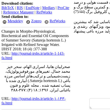
ک قسمت هوایی و درصد
Download citation:
 و کمترین سطح برگ و
BibTeX
|
RIS
|
EndNote
|
Medlars
|
ProCite
و تیمار آب چاه به‌دست آمد. بیشترین شاخص کلروفیل برگ (75/44)
|
Reference Manager
|
RefWorks
Send citation to:
Mendeley
Zotero
RefWorks
واکاوی ترکیب‌های اسانس، 47 ترکیب شناسایی شد که بیشترین
بود ویژگی‏های رشدی و
د مرزه باغی پیشنهاد
Changes in Morpho-Physiological,
Biochemical and Essential Oil Components
of Summer Savory (Satureja hortensis L.)
Irrigated with Refined Sewage Water.
IJHST 2018; 18 (4) :377-388
URL:
http://journal-irshs.ir/article-1-143-
fa.html
صحراییان هانیا، اسراری الهام، سحر خیز
محمد جمال. تغییرهای مورفوفیزیولوژیک،
زیست‌شیمیایی و ترکیب‌های اسانس مرزه
باغی (Satureja hortensis L.) آبیاری شده با
پساب تصفیه شده . مجله علوم و فنون
باغبانی ایران. ۱۳۹۶; ۱۸ (۴) :۳۷۷-۳۸۸
URL:
http://journal-irshs.ir/article-۱-۱۴۳-
fa.html