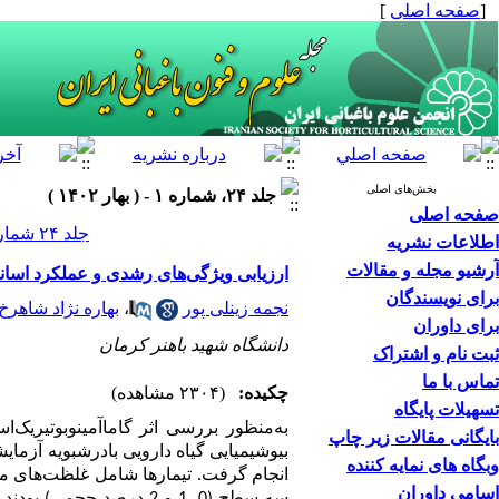
[
صفحه اصلی
]
بخش‌های اصلی
جلد ۲۴، شماره ۱ - ( بهار ۱۴۰۲ )
صفحه اصلی
جلد ۲۴ شماره ۱ صفحات ۲۶-۱۵
اطلاعات نشریه
آرشیو مجله و مقالات
ارزیابی ویژگی‌های رشدی و عملکرد اسانس بادرشبوی
برای نویسندگان
نجمه زینلی پور
،
بهاره نژاد شاهرخ 
برای داوران
دانشگاه شهید باهنر کرمان
ثبت نام و اشتراک
تماس با ما
چکیده:
(۲۳۰۴ مشاهده)
تسهیلات پایگاه
به‌‌منظور بررسی اثر گاما‌‌
آ
مینوبوتیریک‌
بایگانی مقالات زیر چاپ
بیوشیمیایی گیاه دارویی بادرشبویه آزما
وبگاه های نمایه کننده
انجام گرفت. تیمارها شامل غلظت‌‌های مختلف گاما‌‌آم
اسامی داوران