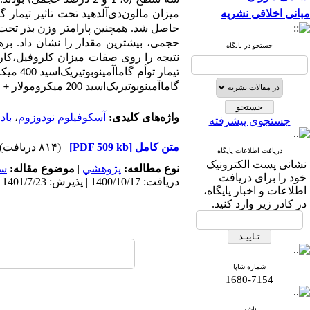
سه سطح (0، 1 و 2 درصد حجمی) بودند. نتایج نشان داد که بیشترین میزان وزن تر و خشک ریشه و اندام هوایی، تعداد برگ
مبانی اخلاقی نشریه
میزان مالون
دی
آلدهید
تحت تاثیر تیمار گاما‌‌آم
حاصل شد.
همچنین پارامتر وزن بذر تحت ت
حجمی، بیشترین مقدار را نشان داد
. برهمکن
جستجو در پایگاه
نتیجه را روی صفات میزان کلروفیل،کار
تیمار توأم
گاما‌‌آمینوبوتیریک‌‌اسید 400 میکرومولار
گاما‌‌آمینوبوتیریک‌‌اسید
200 میکرومولار
+ 
واژه‌های کلیدی:
آسکوفیلوم نودوزوم
،
باد
جستجوی پیشرفته
متن کامل
[PDF 509 kb]
(۸۱۴ دریافت)
دریافت اطلاعات پایگاه
نشانی پست الکترونیک
نوع مطالعه:
پژوهشي
|
موضوع مقاله:
سب
خود را برای دریافت
دریافت: 1400/10/17 | پذیرش: 1401/7/23 | انتشار: 1402/3/31
اطلاعات و اخبار پایگاه،
در کادر زیر وارد کنید.
شماره شاپا
1680-7154
ناشر