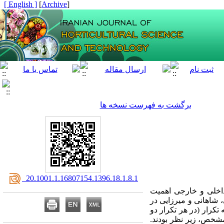
[ English ]
]
Archive
[
برگشت به فهرست نسخه ها
‎ 20.1001.1.16807154.1396.18.1.8.1
 داخلی و خارجی اهمیت
‌، شاهانی و میرزایی در
تکرار (در هر تکرار دو
مشخص، زیر نظر بودند
.