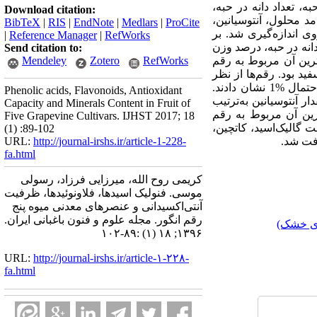
ا بر اساس شاخص درجه بریکس در شهریور برداشت و ویژگی‌های کمی شامل وزن خوشه، وزن 20 حبه، تعداد دانه در حبه،
Download citation:
 جامد محلول، آنتوسیانین،
BibTeX
|
RIS
|
EndNote
|
Medlars
|
ProCite
وی اندازه‌‌گیری شد. بر
|
Reference Manager
|
RefWorks
نه در حبه، درصد ‌‌وزن
Send citation to:
ی و کمترین آن مربوط به رقم
RefWorks
Zotero
Mendeley
د بود. رقم‌‌ها از نظر
ماده‌های جامد ‌‌محلول، آنتوسیانین، فلاونوئید، فنول‌‌ کل و ظرفیت آنتی‌‌اکسیدانی تفاوت معنی‌‌داری در سطح احتمال %1 نشان دادند.
Phenolic acids, Flavonoids, Antioxidant
ر آنتوسیانین به‌ترتیب
Capacity and Minerals Content in Fruit of
رین آن مربوط به رقم
Five Grapevine Cultivars. IJHST 2017; 18
گالیک‌‌اسید، کاتچین،
(1) :89-102
افت شد.
http://journal-irshs.ir/article-1-228-
URL:
fa.html
کریمی روح الله، میرزایی فرزاد، رسولی
موسی. ‌‌فنولیک اسیدها، فلاونوئیدها، ظرفیت
آنتی‌‌اکسیدانی و عنصرهای معدنی میوه پنج
رقم انگور. مجله علوم و فنون باغبانی ایران.
ای خشک)
۱۳۹۶; ۱۸ (۱) :۸۹-۱۰۲
URL:
http://journal-irshs.ir/article-۱-۲۲۸-
fa.html