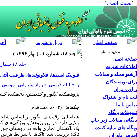
[
صفحه اصلی
]
بخش‌های اصلی
جلد ۱۸، شماره ۱ - ( بهار ۱۳۹۶ )
صفحه اصلی
جلد ۱۸ شماره ۱ صفحات ۱۰۲-۸۹
اطلاعات نشریه
آرشیو مجله و مقالات
‌‌فنولیک اسیدها، فلاونوئیدها، ظرفیت آنت
برای نویسندگان
روح الله کریمی
،
فرزاد میرزایی
،
موسی ر
برای داوران
پژوهشکده انگور و کشمش، دانشکده کشاو
ثبت نام و اشتراک
تماس با ما
چکیده:
(۵۰۰۳ مشاهده)
تسهیلات پایگاه
شناسایی رقم‌‌های انگور بر اساس شاخص‌
بایگانی مقالات زیر چاپ
بالایی دارد. در این پژوهش، ویژگی‌‌های کم
وبگاه های نمایه کننده
یک تاکستان تجاری واقع در روستای جوزان 
تاک) بررسی شد. تاک‌‌ها با شرایط هرس
اسامی داوران