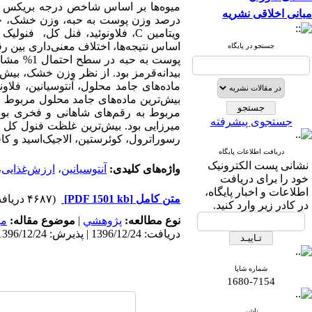
مبانی اخلاقی نشریه
درصد وزن پوست به حبه، وزن خشک، چگا
ویتامین
C
، فلاونوئید، فنل ‌‌کل، ‌‌فنول
اساس نتیجه‌ها، اختلاف معنی‌‌داری بین ر
جستجو در پایگاه
‌‌پوست به
بیدانه‌‌قرمز بود. از نظر وزن خشک، بیش‌
بیش‌ترین ماده‌های‌‌ جامد ‌‌محلول مربوط
مربوط به رقم‌‌های شاهانی و فخری بود
جستجوی پیشرفته
میرزایی بود. بیش‌ترین غلظت فنول‌‌ کل 
رسوراترول، کوئرستین، الاجیک‌‌اسید و کاف
دریافت اطلاعات پایگاه
نشانی پست الکترونیک
واژه‌های کلیدی:
آنتوسیانین
،
ارزش‌‌غذایی
،
خود را برای دریافت
اطلاعات و اخبار پایگاه،
متن کامل
[PDF 1501 kb]
(۴۶۸۷ دریافت)
در کادر زیر وارد کنید.
نوع مطالعه:
پژوهشي
|
موضوع مقاله:
می
دریافت: 1396/12/24 | پذیرش: 1396/12/24 | انتشار: 1396/12/24
شماره شاپا
1680-7154
ناشر