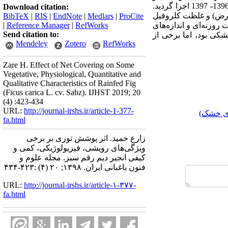
یک تیمار اضافی بدون تور (شاهد) روی درختان انجیر دیم رقم سبز در ایستگاه تحقیقات انجیر استهبان در سال 1396- 1397 اجرا گردید.
Download citation:
و عرض) و غلظت کلروفیل
BibTeX
|
RIS
|
EndNote
|
Medlars
|
ProCite
ایه‌‌دهی 30%، محتوای نسبی آب، هدایت روزنه‌‌ای و اندازه‌های
RefWorks
|
Reference Manager
|
Send citation to:
شکی بود، اما برخی از
Mendeley
Zotero
RefWorks
Zare H. Effect of Net Covering on Some
Vegetative, Physiological, Quantitative and
Qualitative Characteristics of Rainfed Fig
(Ficus carica L. cv. Sabz). IJHST 2019; 20
(4) :423-434
URL:
http://journal-irshs.ir/article-1-377-
ای خشک)
fa.html
زارع حمید. اثر پوشش توری بر برخی
ویژگی‌های رویشی، فیزیولوژیکی، کمی و
کیفی انجیر دیم رقم سبز. مجله علوم و
فنون باغبانی ایران. ۱۳۹۸; ۲۰ (۴) :۴۲۳-۴۳۴
URL:
http://journal-irshs.ir/article-۱-۳۷۷-
fa.html