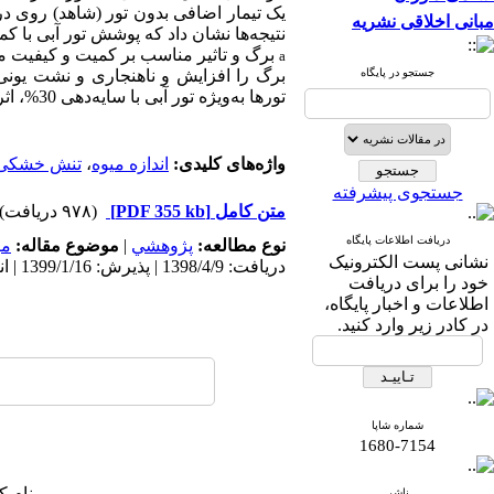
مبانی اخلاقی نشریه
نتیجه‌ها نشان داد که پوشش تور آبی با 
a
جستجو در پایگاه
برگ را افزایش و ناهنجاری و نشت یونی 
تورها به‌‌ویژه تور آبی با سایه‌‌دهی 30%، اثر مطلوبی روی ویژگی‌‌های انجیر داشت و تنش خشکی را کاهش داد.
واژه‌های کلیدی:
اندازه میوه
،
تنش خشکی
جستجوی پیشرفته
متن کامل
[PDF 355 kb]
(۹۷۸ دریافت)
دریافت اطلاعات پایگاه
نوع مطالعه:
پژوهشي
|
موضوع مقاله:
می
نشانی پست الکترونیک
دریافت: 1398/4/9 | پذیرش: 1399/1/16 | انتشار: 1399/3/24
خود را برای دریافت
اطلاعات و اخبار پایگاه،
در کادر زیر وارد کنید.
شماره شاپا
1680-7154
نام ک
ناشر