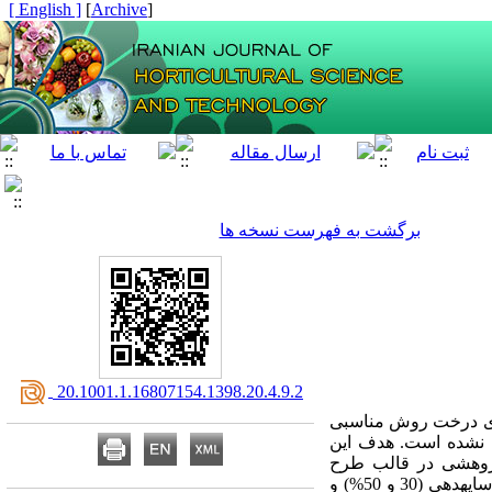
[ English ]
]
Archive
[
برگشت به فهرست نسخه ها
‎ 20.1001.1.16807154.1398.20.4.9.2
ی درخت روش‌‌ مناسبی
ص نشده است. هدف این
 پژوهشی در قالب طرح
سایه
دهی
(30 و 50%) و