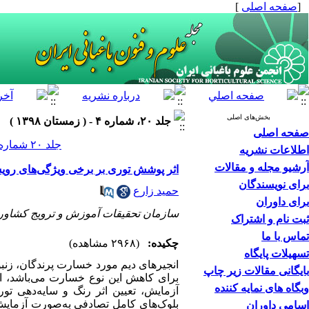
[
صفحه اصلی
]
بخش‌های اصلی
جلد ۲۰، شماره ۴ - ( زمستان ۱۳۹۸ )
صفحه اصلی
جلد ۲۰ شماره ۴ صفحات ۴۳۴-۴۲۳
اطلاعات نشریه
آرشیو مجله و مقالات
اثر پوشش توری بر برخی ویژگی‌های رویش
برای نویسندگان
حمید زارع
برای داوران
سازمان تحقیقات آموزش و ترویج کشاورز
ثبت نام و اشتراک
تماس با ما
چکیده:
(۲۹۶۸ مشاهده)
تسهیلات پایگاه
انجیرهای دیم مورد خسارت پرندگان، زن
بایگانی مقالات زیر چاپ
برای کاهش این نوع خسارت می‌‌باشد، ا
وبگاه های نمایه کننده
آزمایش، تعیین اثر رنگ و سایه‌‌دهی ت
بلوک‌‌های کامل تصادفی به‌‌صورت آزمایش
اسامی داوران