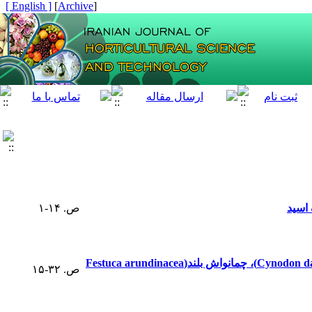
[ English ]
]
Archive
[
 اسید
ص. ۱۴-۱
بررسی شاخص‌‌های مورفولوژیک و فیزیولوژیک سبزفرش‌‌های چایر (Cynodon dactylon [L.] Pers. California Origin)، چمانواش بلند(Festuca arundinacea
ص. ۳۲-۱۵