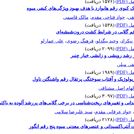
(PDF)
(۱۵۷۶ دریافت)
کیوی رقم هایوارد با هدف بهبود ویژگی‌‌های کیفی میوه
قی
،
جواد فتاحی مقدم
،
مالک قاسمی
(PDF)
(۱۵۳۸ دریافت)
 گلابی در شرایط کشت درون‌‌شیشه‌‌ای
یکزاد
،
وحید بیگدلو
،
فرهنگ رضوی
،
علی عمارلو
(PDF)
(۲۰۹۹ دریافت)
ر رشد رویشی و زایشی خیار چنبر
ی مبلی
(PDF)
(۱۹۸۹ دریافت)
یزیولوژیک و آفتاب سوختگی پرتقال رقم واشنگتن ناول
لهام اصل مشتاقی
(PDF)
(۳۰۹۷ دریافت)
یدانی و تغییرهای ریخت‌شناسی در برخی گلابی‌های پررشد آلوده به با
،
جواد عرفانی مقدم
،
سید علیرضا سلامی
(PDF)
(۲۱۲۸ دریافت)
یت آنتی‌‌اکسیدانی و عنصرهای معدنی میوه پنج رقم انگور