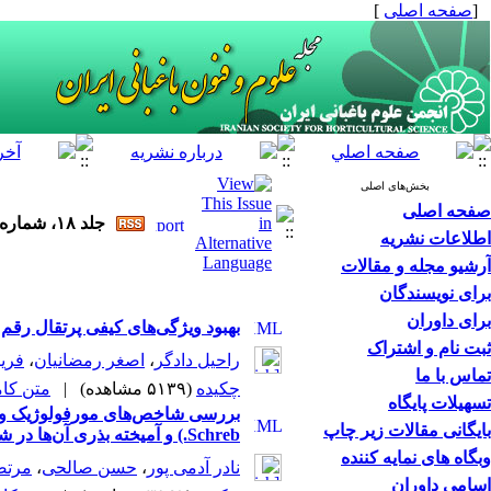
[
صفحه اصلی
]
بخش‌های اصلی
صفحه اصلی
جلد ۱۸، شماره ۱ - ( بهار ۱۳۹۶ )
اطلاعات نشریه
آرشیو مجله و مقالات
برای نویسندگان
برای داوران
بهبود ویژگی‌های کیفی پرتقال رقم 
ثبت نام و اشتراک
راحیل دادگر
،
اصغر رمضانیان
،
فریب
تماس با ما
چکیده
(۵۱۳۹ مشاهده)
|
متن کامل 
تسهیلات پایگاه
بایگانی مقالات زیر چاپ
Schreb.) و آمیخته بذری آن‌‌ها در شرایط تنش خشکی
وبگاه های نمایه کننده
نادر آدمی پور
،
حسن صالحی
،
مرتض
اسامی داوران