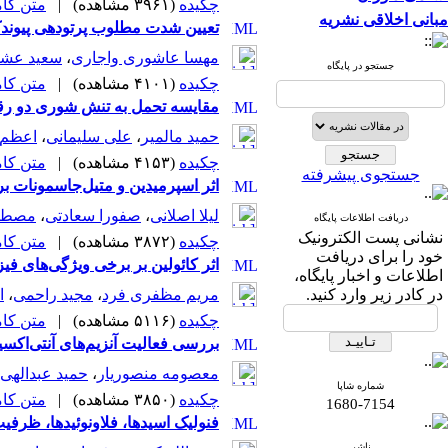
چکیده
(۳۹۶۱ مشاهده)
|
متن کامل 
مبانی اخلاقی نشریه
تعیین شدت مطلوب پرتودهی پیوندک 
مهسا عاشوری واجاری
،
سعید عش
جستجو در پایگاه
چکیده
(۴۱۰۱ مشاهده)
|
متن کامل 
مقایسه تحمل به تنش شوری دو رقم
حمید مالمیر
،
علی سلیمانی
،
اعظم ن
چکیده
(۴۱۵۳ مشاهده)
|
متن کامل 
جستجوی پیشرفته
اثر اسپرمیدین و متیل‌جاسمونات ب
لیلا اصلانی
،
صفورا سعادتی
،
مصطف
دریافت اطلاعات پایگاه
نشانی پست الکترونیک
چکیده
(۳۸۷۲ مشاهده)
|
متن کامل 
خود را برای دریافت
اثر کائولین بر برخی ویژگی‌های ف
اطلاعات و اخبار پایگاه،
در کادر زیر وارد کنید.
مریم مظفری فرد
،
مجید راحمی
،
ا
چکیده
(۵۱۱۶ مشاهده)
|
متن کامل 
بررسی فعالیت آنزیم‌های آنتی‌اکس
معصومه منصوریار
،
حمید عبدالهی
شماره شاپا
چکیده
(۳۸۵۰ مشاهده)
|
متن کامل 
1680-7154
‌‌فنولیک اسیدها، فلاونوئیدها، ظرف
ناشر