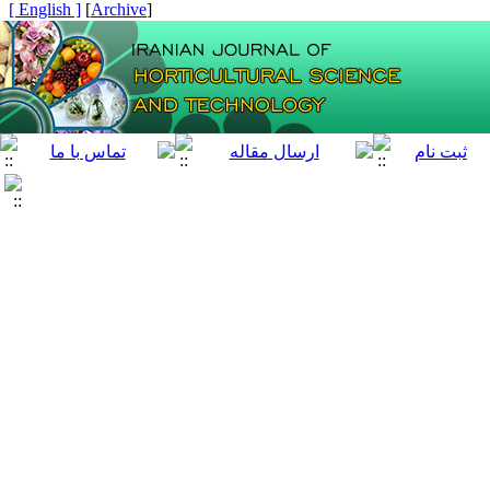
[ English ]
]
Archive
[