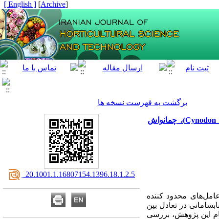
[ English ]
]
Archive
[
برگشت به فهرست نسخه ها
بررسی شاخص‌‌های مورفولوژیک و فیزیولوژیک سبزفرش‌‌های چایر (Cynodon dactylon [L.] Pers. California Origin)، چمانواش
‎ 20.1001.1.16807154.1396.18.1.2.5
مل‌‌های محدود کننده
ابسامانی
در
تعادل
بین
م این پژوهش،
بررسی