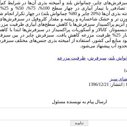
سبزفرش‌‌های
چایر، چمانواش بلند
و آمیخته بذری آن‌‌ها در شرایط کم‌‌آ
صادفی با تیمار آبیاری در چهار سطح
100%، 75%، 50% و 25% ظرفیت مزرعه
چایر و 80% چمانواش بلند)
در چهار تکرار انجام ش
زن تر و خشک شاخساره و ریشه و مقدار کلروفیل در سبزفرش‌‌های چ
 و آنزیم پراکسیداز سبزفرش‌‌ها با کاهش سطح‌های آبیاری ظرفیت مزر
ظرفیت مزرعه افزایش و سپس در تیمار 25% ظرفیت مزرعه کاهش یافت. سبزفرش چایر در بی
 کمبود منابع آبی کشور، استفاده از آمیخته بذری جنس‌‌های مختلف سبز
دود آب پیشنهاد می‌‌شود.
واش بلند
،
سبزفرش
،
ظرفیت مزرعه
ای سبز
ارسال پیام به نویسنده مسئول