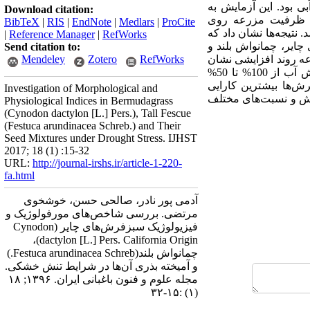
بی
بود.
این آزمایش به
Download citation:
روی
BibTeX
|
RIS
|
EndNote
|
Medlars
|
ProCite
د.
نتیجه‌ها نشان داد که
|
Reference Manager
|
RefWorks
ایر، چمانواش بلند و
Send citation to:
عه روند افزایشی نشان
RefWorks
Zotero
Mendeley
داد. مقدار فعالیت‌‌ آنزیم‌‌های سوپراکسید‌‌دیسموتاز، کاتالاز و آسکوربات پراکسیداز در سبزفرش‌‌ها ابتدا با کاهش آب از 100% تا 50%
ن سبزفرش‌‌ها بیشترین کارایی
Investigation of Morphological and
فرش و نسبت‌‌های مختلف
Physiological Indices in Bermudagrass
(Cynodon dactylon [L.] Pers.), Tall Fescue
(Festuca arundinacea Schreb.) and Their
Seed Mixtures under Drought Stress. IJHST
2017; 18 (1) :15-32
URL:
http://journal-irshs.ir/article-1-220-
fa.html
آدمی پور نادر، صالحی حسن، خوشخوی
مرتضی. بررسی شاخص‌‌های مورفولوژیک و
فیزیولوژیک سبزفرش‌‌های چایر (Cynodon
dactylon [L.] Pers. California Origin)،
چمانواش بلند(Festuca arundinacea Schreb.)
و آمیخته بذری آن‌‌ها در شرایط تنش خشکی.
مجله علوم و فنون باغبانی ایران. ۱۳۹۶; ۱۸
(۱) :۱۵-۳۲