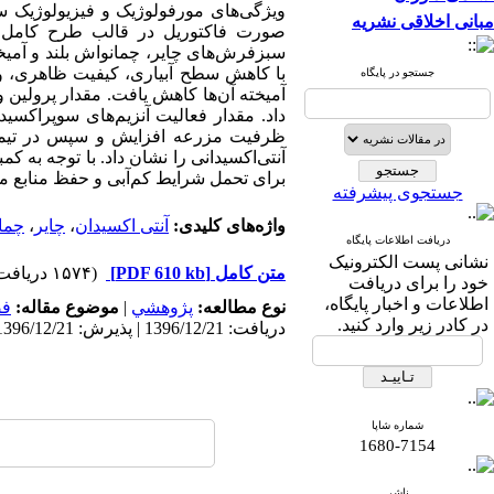
ویژگی‌‌های مورفولوژیک و فیزیولوژیک 
مبانی اخلاقی نشریه
صورت فاکتوریل در قالب طرح کامل ت
سبزفرش‌‌های چایر، چمانواش بلند و آمیخته بذری آن‌‌ها (%20 
با کاهش سطح آبیاری، کیفیت ظاهری، و
جستجو در پایگاه
آمیخته آن‌‌ها کاهش یافت. مقدار پرولین
آنتی‌اکسیدانی را نشان داد. با توجه به
برای تحمل شرایط کم‌‌آبی و حفظ منابع مح
جستجوی پیشرفته
واژه‌های کلیدی:
آنتی اکسیدان
،
چایر
،
چمان
دریافت اطلاعات پایگاه
نشانی پست الکترونیک
متن کامل
[PDF 610 kb]
(۱۵۷۴ دریافت)
خود را برای دریافت
اطلاعات و اخبار پایگاه،
نوع مطالعه:
پژوهشي
|
موضوع مقاله:
فض
در کادر زیر وارد کنید.
دریافت: 1396/12/21 | پذیرش: 1396/12/21 | انتشار: 1396/12/21
شماره شاپا
1680-7154
ناشر