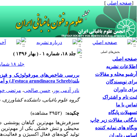
[
صفحه اصلی
]
بخش‌های اصلی
جلد ۱۸، شماره ۱ - ( بهار ۱۳۹۶ )
صفحه اصلی
جلد ۱۸ شماره ۱ صفحات ۳۲-۱۵
اطلاعات نشریه
آرشیو مجله و مقالات
بلند(Festuca arundinacea Schreb.) و آمیخته بذری آن‌‌ها در شرایط تنش خشکی
برای نویسندگان
برای داوران
نادر آدمی پور
،
حسن صالحی
،
مرتضی خو
ثبت نام و اشتراک
گروه علوم باغبانی، دانشکده کشاورزی، د
تماس با ما
تسهیلات پایگاه
چکیده:
(۳۹۵۲ مشاهده)
بایگانی مقالات زیر چاپ
سبزفرش‌‌ها
مهم‌‌ترین
گیاهان
پوششی
د
وبگاه های نمایه کننده
محیطی و
تنش
خشکی
یکی
از
مهم
ترین
تولید گونه‌‌های
فعال
اکسیژن و
فعالیت‌‌ه
اسامی داوران