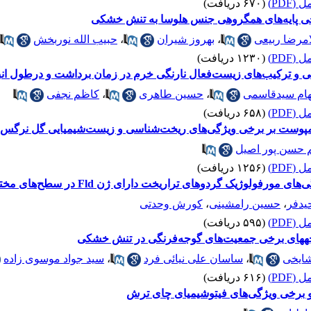
(PDF)
(۶۷۰ دریافت)
خی پایه‌‌های همگروهی جنس هلوسا به تنش خشکی
مرضا ربیعی
،
بهروز شیران
،
حبیب الله نوربخش
(PDF)
(۱۲۳۰ دریافت)
ی و ترکیب‌های زیست‌فعال نارنگی خرم در زمان برداشت و درطول انب
هام سیدقاسمی
،
حسین طاهری
،
کاظم نجفی
(PDF)
(۶۵۸ دریافت)
ر برخی ویژگی‌‌‌‌های ریخت‌‌‌‌شناسی و زیست‌‌‌شیمیایی گل نرگس (Narcissus tazetta L.
حسن پور اصیل
(PDF)
(۱۲۵۶ دریافت)
ولوژیک گردوهای تراریخت دارای ژن Fld در سطح‌‌های مختلف NaCl
یدفر
،
حسین رامشینی
،
کورش وحدتی
(PDF)
(۵۹۵ دریافت)
ههای برخی جمعیت‌های گوجه‌‌فرنگی در تنش خشکی
شایخی
،
ساسان علی نیائی فرد
،
سید جواد موسوی زاده
(PDF)
(۶۱۶ دریافت)
و برخی ویژگی‌های فیتوشیمیای چای ترش