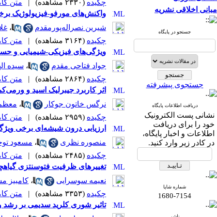
چکیده
(۲۳۳۰ مشاهده)
|
متن کامل 
مبانی اخلاقی نشریه
واکنش‌‌های مورفو-فیزیولوژیک بر
شیرین نصراله‌پورمقدم
،
غلا
جستجو در پایگاه
چکیده
(۳۱۶۴ مشاهده)
|
متن کامل 
ویژگی‌های فیزیکی-‌شیمیایی و حس
جواد فتاحی مقدم
،
سیده ال
چکیده
(۲۸۶۴ مشاهده)
|
متن کامل 
جستجوی پیشرفته
اثر کاربرد جیبرلیک اسید و ورمی‌‌کمپوست ب
نرگس خاتون جوکار
،
معظم 
دریافت اطلاعات پایگاه
نشانی پست الکترونیک
چکیده
(۲۹۵۹ مشاهده)
|
متن کامل 
خود را برای دریافت
ارزیابی درون شیشه‌‌ای برخی ویژگی‌‌های مورف
اطلاعات و اخبار پایگاه،
منصوره نظری
،
مسعود توح
در کادر زیر وارد کنید.
چکیده
(۲۴۸۵ مشاهده)
|
متن کامل 
تغییرهای ظرفیت فتوسنتزی گیاهچ
نعیمه سوسرایی
،
کامبیز م
شماره شاپا
چکیده
(۳۳۵۳ مشاهده)
|
متن کامل 
1680-7154
تاثیر شوری کلرید سدیمی بر رشد 
ناشر