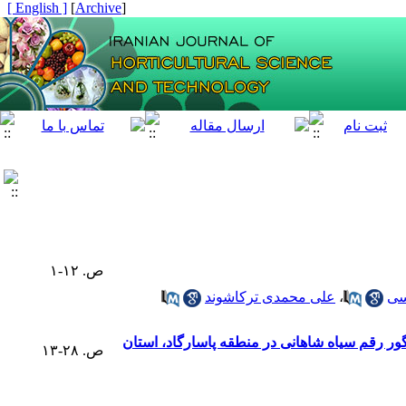
[ English ]
]
Archive
[
ص. ۱۲-۱
سی
،
علی محمدی ترکاشوند
ور رقم سیاه شاهانی در منطقه پاسارگاد، استان
ص. ۲۸-۱۳