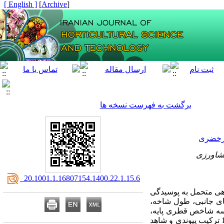
[ English ]
]
Archive
[
برگشت به فهرست نسخه ها
یرخضری
کشاورزی
‎ 20.1001.1.16807154.1400.22.1.15.6
ی متحمل به پوسیدگی
های جانبی، طول شاخه،
، سه شاخص قطری پایه،