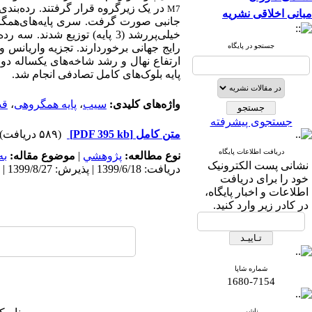
در یک زیرگروه قرار گرفتند. رده‌بندی
M7
مبانی اخلاقی نشریه
خیلی‌‌پررشد (3 پایه) توزیع شد
جستجو در پایگاه
رایج جهانی برخوردارند. تجزیه واریانس و
ارتفاع نهال و رشد شاخه‌‌های یکساله دو
پایه بلوک‌‌های کامل تصادفی انجام شد.
واژه‌های کلیدی:
سیب
،
پایه همگروهی
،
قد
جستجوی پیشرفته
متن کامل
[PDF 395 kb]
(۵۸۹ دریافت)
دریافت اطلاعات پایگاه
نوع مطالعه:
پژوهشي
|
موضوع مقاله:
به
نشانی پست الکترونیک
دریافت: 1399/6/18 | پذیرش: 1399/8/27 | انتشار: 1400/2/29
خود را برای دریافت
اطلاعات و اخبار پایگاه،
در کادر زیر وارد کنید.
شماره شاپا
1680-7154
ناشر