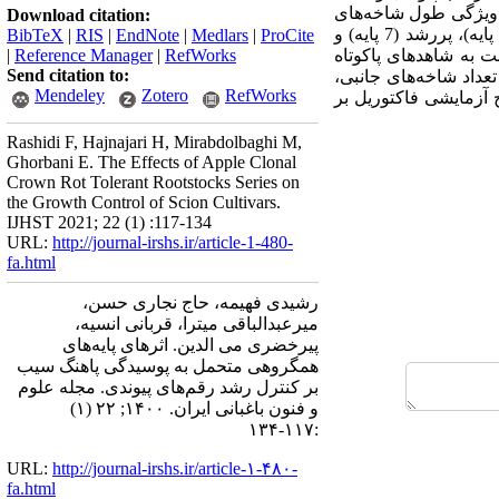
اس ویژگی طول شاخه‌های
Download citation:
جانبی صورت گرفت. سری پایه‌های‌‌همگروهی در رده‌های بسیار‌‌پاکوتاه (8 پایه)، پاکوتاه (6 پایه)، میان‌‌پاکوتاه (6 پایه)، پررشد (7 پایه) و
BibTeX
|
RIS
|
EndNote
|
Medlars
|
ProCite
ی نسبت به شاهدهای پاکوتاه
RefWorks
|
Reference Manager
|
Send citation to:
عداد شاخه‌‌های جانبی،
Mendeley
Zotero
RefWorks
آزمایشی فاکتوریل بر
Rashidi F, Hajnajari H, Mirabdolbaghi M,
Ghorbani E. The Effects of Apple Clonal
Crown Rot Tolerant Rootstocks Series on
the Growth Control of Scion Cultivars.
IJHST 2021; 22 (1) :117-134
URL:
http://journal-irshs.ir/article-1-480-
fa.html
رشیدی فهیمه، حاج نجاری حسن،
میرعبدالباقی میترا، قربانی انسیه،
پیرخضری می الدین. اثرهای پایه‌های
همگروهی متحمل به پوسیدگی پاهنگ سیب
بر کنترل رشد رقم‌های پیوندی. مجله علوم
و فنون باغبانی ایران. ۱۴۰۰; ۲۲ (۱)
:۱۱۷-۱۳۴
URL:
http://journal-irshs.ir/article-۱-۴۸۰-
fa.html