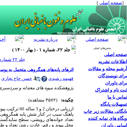
[
صفحه اصلی
]
بخش‌های اصلی
جلد ۲۲، شماره ۱ - ( بهار ۱۴۰۰ )
صفحه اصلی
جلد ۲۲ شماره ۱ صفحات ۱۳۴-۱۱۷
اطلاعات نشریه
آرشیو مجله و مقالات
اثرهای پایه‌های همگروهی متحمل به پوس
برای نویسندگان
فهیمه رشیدی
،
حسن حاج نجاری
برای داوران
پژوهشکده میوه های معتدله و سردسیری
ثبت نام و اشتراک
تماس با ما
چکیده:
(۳۵۷۲ مشاهده)
تسهیلات پایگاه
ارزیابی درختان 2 و 3 ساله 60 ترکیب پیوندی رقم‌های رد
بایگانی مقالات زیر چاپ
پاهنگ سیب در کنار شش پایه همگروهی تج
وبگاه های نمایه کننده
تعداد جوانه‌های رویشی، سطح سایه‌‌گست
محل پیوند و رقم، عادت رشد، تعداد و طول پاجوش
اسامی داوران