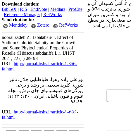
ن
، آنتی‌‌اکسیدان کل و
Download citation:
C
و آنتی‌‌اکسیدان در تیمار 140 میلی‌‌مولار نسبت به تیمار بدون شوری به‌ترتیب 8/74 و
BibTeX
|
RIS
|
EndNote
|
Medlars
|
ProCite
ر بود و کمترین میزان
RefWorks
|
Reference Manager
|
Send citation to:
 معنی‌‌داری در سطح
Mendeley
Zotero
RefWorks
nooralizadeh Z, Tabatabaie J. Effect of
Sodium Chloride Salinity on the Growth
and Some Phytochemical Properties of
Roselle (Hibiscus sabdariffa L.). IJHST
2021; 22 (1) :89-98
URL:
http://journal-irshs.ir/article-1-356-
fa.html
نورعلی زاده زهرا، طباطبایی جلال. تاثیر
شوری کلرید سدیمی بر رشد و برخی
ویژگی‌های فیتوشیمیای چای ترش. مجله
علوم و فنون باغبانی ایران. ۱۴۰۰; ۲۲ (۱)
:۸۹-۹۸
URL:
http://journal-irshs.ir/article-۱-۳۵۶-
fa.html