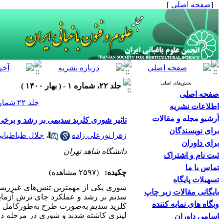
[
صفحه اصلی
]
بخش‌های اصلی
جلد ۲۲، شماره ۱ - ( بهار ۱۴۰۰ )
صفحه اصلی
جلد ۲۲ شماره ۱ صفحات ۹۸-۸۹
اطلاعات نشریه
آرشیو مجله و مقالات
تاثیر شوری کلرید سدیمی بر رشد و برخ
برای نویسندگان
زهرا نورعلی زاده
،
جلال طباطبای
برای داوران
دانشگاه شاهد تهران
ثبت نام و اشتراک
تماس با ما
چکیده:
(۲۵۹۷ مشاهده)
تسهیلات پایگاه
شوری یکی از مهمترین تنش‌‌های غیر‌‌
بایگانی مقالات زیر چاپ
سدیم بر رشد و عملکرد چای ترش
آزما
وبگاه های نمایه کننده
کلرید سدیم به‌صورت طرح به‌طورکامل تصا
لیتری کاشته شدند و شوری در مرحله دو
اسامی داوران