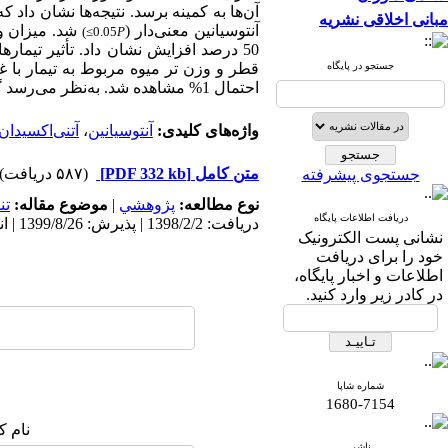
آن‌‌ها به کمینه برسد.
نتیجه‌ها نشان داد 
مبانی اخلاقی نشریه
آنتوسیانین معنی‌‌دار
(
شد.
میزان و
)
≤0.05
P
50 درصد افزایش
نشان داد
. تأثیر تیمارها
جستجو در پایگاه
قطر و وزن ‌‌تر میوه مربوط به تیمار با غلظت 140 میلی‌م
احتمال 1% مشاهده شد. به‌نظر می‌‌رسد گیاه چای ترش تحمل شوری 140 میلی‌مولار کلرید سدیمی را در کاشت بی‌خاک دارا می‌باشد.
واژه‌های کلیدی:
آنتوسیانین
،
آتنی‌‌اکسیدان
متن کامل
[PDF 332 kb]
(۵۸۷ دریافت)
جستجوی پیشرفته
نوع مطالعه:
پژوهشي
|
موضوع مقاله:
تن
دریافت اطلاعات پایگاه
دریافت: 1398/2/2 | پذیرش: 1399/8/26 | انتشار: 1400/2/20
نشانی پست الکترونیک
خود را برای دریافت
اطلاعات و اخبار پایگاه،
در کادر زیر وارد کنید.
شماره شاپا
1680-7154
نام ک
ناشر