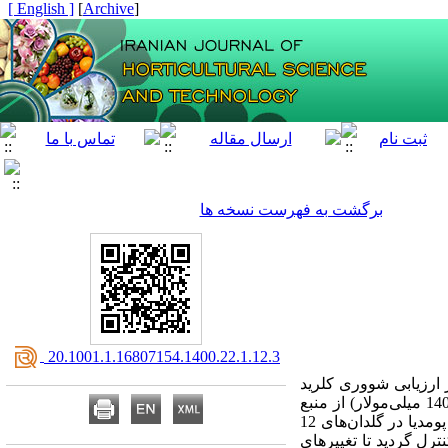
[ English ]
]
Archive
[
برگشت به فهرست نسخه ها
‎ 20.1001.1.16807154.1400.22.1.12.3
ارزیابی شووری کلرید
(صفر، 20، 40، 60، 80، 100، 120 و 140 میلی‌مولار) از منبع
پومدیا
در گلدان‌‌های 12
رل گردید تا تغییرهای