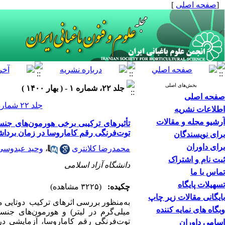
[
صفحه اصلی
]
بخش‌های اصلی
جلد ۲۲، شماره ۱ - ( بهار ۱۴۰۰ )
صفحه اصلی
جلد ۲۲ شماره ۱ صفحات ۱۱۶-۹۹
اطلاعات نشریه
آرشیو مجله و مقالات
تأثیرهای ترکیبی برخی هورمون‌های جنس
توت‌فرنگی رقم کاماروسا در زمان برداش
برای نویسندگان
برای داوران
محمدرضا کلانتری
،
وحید عبدوسی
ثبت نام و اشتراک
دانشگاه آزاد اسلامی
تماس با ما
تسهیلات پایگاه
چکیده:
(۳۲۲۵ مشاهده)
بایگانی مقالات زیر چاپ
به‌منظور بررسی اثرهای ترکیب دوتایی محل
وبگاه های نمایه کننده
میلی‌گرم در لیتر
) و هورمون‌های جنسی
اسامی داوران