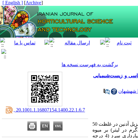
[ English ]
]
Archive
[
برگشت به فهرست نسخه ها
ناسی و زیست‌شیمیایی
 شهشهان
‎ 20.1001.1.16807154.1400.22.1.6.7
ل آدنین در غلظت 50
رم در لیتر) بر میوه
توت‌فرنگی رقم کاماروسا، آزمایشی در طول فصل رشد، زمان برداشت و هم‌چنین در طول چهار هفته انبارداری سرد (4 درجه