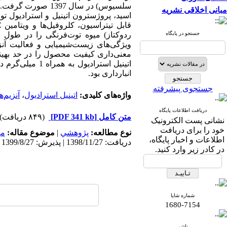
سلسیوس) در سال 97
مبانی اخلاقی نشریه
اسید، پروژسترون اتینیل و استرادیول 
قابل تیتراسیون، کلروفیل‌ها و ویتامین
C
جستجو در پایگاه
ردوکتاز) میوه توت‌فرنگی را در طول 
ویژگی‌های زیست‌شیمیایی و فعالیت آنزی
معنی‌داری کیفیت محصول را در حد بهینه 
اتینیل استرادیول به‌ همراه 1 میلی‌گرم در لیتر پروژسترون مؤثرترین تیمار در حفظ کیفیت میوه
انبارداری بود.
جستجوی پیشرفته
واژه‌های کلیدی:
اتینیل استرادیول
،
آنزیم‌ه
دریافت اطلاعات پایگاه
متن کامل
[PDF 341 kb]
(۸۴۹ دریافت)
نشانی پست الکترونیک
خود را برای دریافت
نوع مطالعه:
پژوهشي
|
موضوع مقاله:
می
اطلاعات و اخبار پایگاه،
دریافت: 1398/11/27 | پذیرش: 1399/8/27 | انتشار: 1400/2/29
در کادر زیر وارد کنید.
شماره شاپا
1680-7154
ناشر