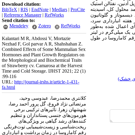
بنزیل آدنین، نفتالن استیک
Download citation:
د محلول کل، اسیدیته
BibTeX
|
RIS
|
EndNote
|
Medlars
|
ProCite
 دیسموتاز و گلوتاتیون
RefWorks
|
Reference Manager
|
Send citation to:
هفته انبارداری سرد،
Mendeley
Zotero
RefWorks
های اعمال شده به‌طور
بی
یک میلی‌گرم در لیتر
قم کاماروسا
در طول
Kalantari M R, Abdossi V, Mortazie
Nezhad F, Gol parvar A R, Shahshahan Z.
Combined Effects of Some Mammalian Sex
Hormones and Plant Growth Regulators on
the Morphological and Biochemical Traits
of Strawberry cv. Camarosa at the Harvest
Time and Cold Storage. IJHST 2021; 22 (1)
:99-116
ای خشک)
URL:
http://journal-irshs.ir/article-1-431-
fa.html
کلانتری محمدرضا، عبدوسی وحید،
مرتضائی نژاد فروغ، گل پرور احمد رضا،
شهشهان زهرا. تأثیرهای ترکیبی برخی
هورمون‌های جنسی پستانداران و تنظیم
کننده‌‌های رشد گیاهی بر ویژگی‌های
ریخت‌شناسی و زیست‌شیمیایی توت‌فرنگی
رقم کاماروسا در زمان برداشت و انبارداری