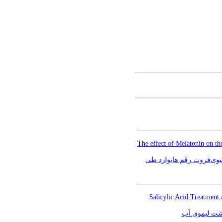
The effect of Melatonin on th
 کیوی‌فروت رقم هایوارد طی
Salicylic Acid Treatment 
اشت لیموی آب