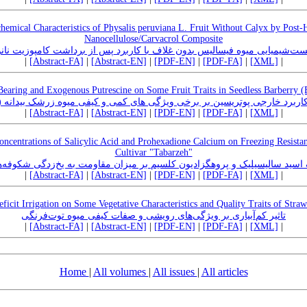
emical Characteristics of Physalis peruviana L. Fruit Without Calyx by Post-H
Nanocellulose/Carvacrol Composite
زیست‌‌شیمیایی میوه فیسالیس بدون غلاف با کاربرد پس از برداشت کامپوزیت نان
|
[Abstract-FA]
|
[Abstract-EN]
|
[PDF-EN]
|
[PDF-FA]
|
[XML]
|
 Bearing and Exogenous Putrescine on Some Fruit Traits in Seedless Barberry (B
اثیر تناوب باردهی و کاربرد خارجی پوتریسین بر برخی ویژگی های کمی و کیفی میوه زرشک بیدانه
|
[Abstract-FA]
|
[Abstract-EN]
|
[PDF-EN]
|
[PDF-FA]
|
[XML]
|
oncentrations of Salicylic Acid and Prohexadione Calcium on Freezing Resista
Cultivar "Tabarzeh"
اسید سالیسیلیک و پروهگزادیون کلسیم بر میزان مقاومت به یخ‌‌زدگی شکوفه‌‌ه
|
[Abstract-FA]
|
[Abstract-EN]
|
[PDF-EN]
|
[PDF-FA]
|
[XML]
|
eficit Irrigation on Some Vegetative Characteristics and Quality Traits of Straw
تاثیر کم‌آبیاری بر ویژگی‌های رویشی و صفات کیفی میوه توت‌‌فرنگی
|
[Abstract-FA]
|
[Abstract-EN]
|
[PDF-EN]
|
[PDF-FA]
|
[XML]
|
Home
|
All volumes
|
All issues
|
All articles