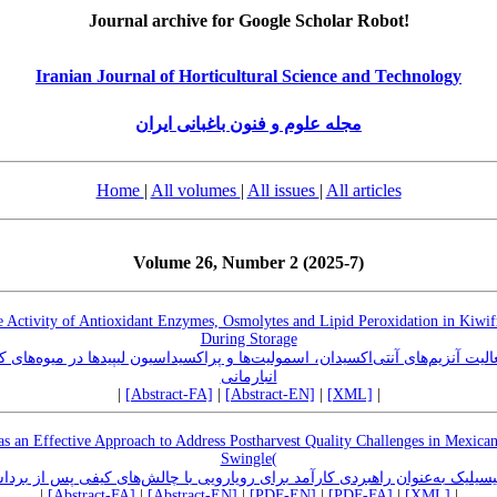
Journal archive for Google Scholar Robot!
Iranian Journal of Horticultural Science and Technology
مجله علوم و فنون باغبانی ایران
Home
|
All volumes
|
All issues
|
All articles
Volume 26, Number 2 (2025-7)
e Activity of Antioxidant Enzymes, Osmolytes and Lipid Peroxidation in Kiwif
During Storage
عالیت آنزیم‌های آنتی‌اکسیدان، اسمولیت‌ها و پراکسیداسیون لیپیدها در میوه‌های
انبارمانی
|
[Abstract-FA]
|
[Abstract-EN]
|
[XML]
|
as an Effective Approach to Address Postharvest Quality Challenges in Mexican
Swingle(
لیسیلیک به‌عنوان راهبردی کارآمد برای رویارویی با چالش‌های کیفی پس از برد
|
[Abstract-FA]
|
[Abstract-EN]
|
[PDF-EN]
|
[PDF-FA]
|
[XML]
|