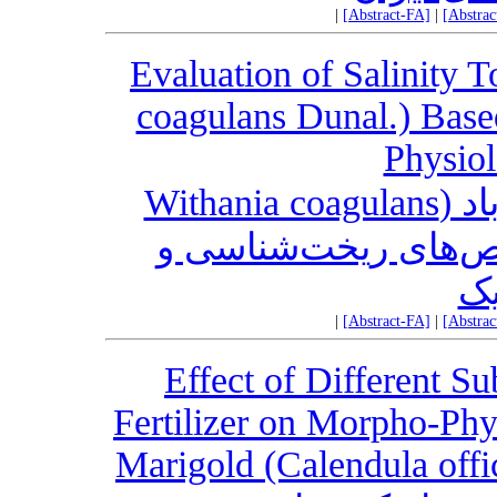
|
[Abstract-FA]
|
[Abstra
Evaluation of Salinity 
coagulans Dunal.) Bas
Physiol
ارزیابی تحمل شوری گیاه پنیرباد (Withania coagulans
Dunal.) ریخت‌شناسی و
یک
|
[Abstract-FA]
|
[Abstra
Effect of Different S
Fertilizer on Morpho-Phys
Marigold (Calendula offi