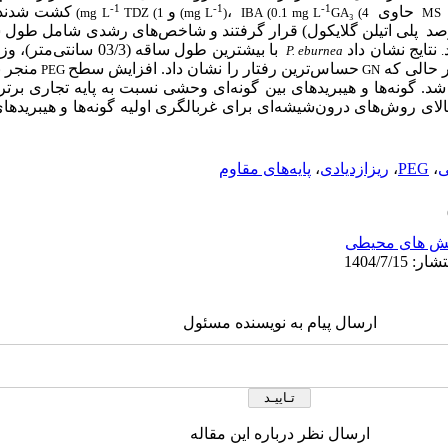
-1
-1
-1
حاوی
،
و
کشت شدند. 
)
mg L
TDZ (1
)
mg L
)
IBA (0.1
mg L
GA₃ (4
MS
پلی اتیلن گلایکول
)
قرار گرفتند و شاخص‌های رشدی شامل طول س
نتایج نشان داد
P. eburnea
.
حساس‌ترین رفتار را نشان داد. افزایش سطح
منجر ب
PEG
GN
 شد.
گونه‌ها و هیبرید‌های بین گونه‌ای
وحشی
نسبت به پایه تجاری برت
 بالای روش‌های
درون‌شیشه‌ای
برای غربالگری اولیه گونه‌ها و هیبرید‌ها
ی
،
PEG
،
ریزازدیادی
،
پایه‌‌‌‌های مقاوم
ش های محیطی
ارسال پیام به نویسنده مسئول
ارسال نظر درباره این مقاله