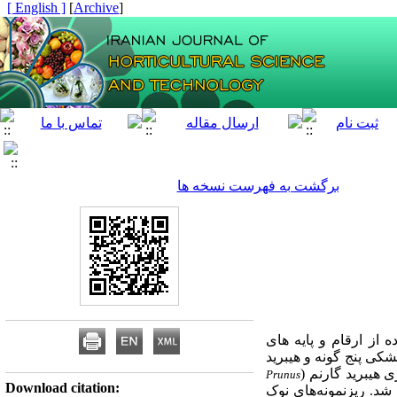
[ English ]
]
Archive
[
برگشت به فهرست نسخه ها
ده از
ارقام و پایه های
خشکی
پنج گونه و هیبرید
ی هیبرید گارنم (
Prunus
Download citation:
شد. ریزنمونه‌های نوک