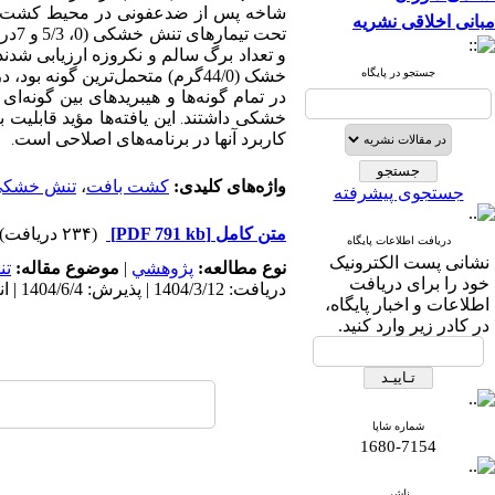
شاخه پس از ضدعفونی در محیط کشت
مبانی اخلاقی نشریه
تحت تیمارهای
تنش خشکی
(0، 5/3
و 7درصد
و تعداد برگ سالم و نکروزه ارزیابی شدند
جستجو در پایگاه
خشک (44/0گرم) متحمل‌ترین گونه بود، در حالی که
در تمام گونه‌ها و هیبرید‌های بین گونه‌ای
خشکی داشتند
این یافته‌ها مؤید قابلیت
.
کاربرد آنها در برنامه‌های اصلاحی است
.
واژه‌های کلیدی:
کشت بافت
،
تنش خشک
جستجوی پیشرفته
متن کامل
[PDF 791 kb]
(۲۳۴ دریافت)
دریافت اطلاعات پایگاه
نشانی پست الکترونیک
نوع مطالعه:
پژوهشي
|
موضوع مقاله:
تن
خود را برای دریافت
دریافت: 1404/3/12 | پذیرش: 1404/6/4 | انتشار: 1404/7/15
اطلاعات و اخبار پایگاه،
در کادر زیر وارد کنید.
شماره شاپا
1680-7154
ناشر