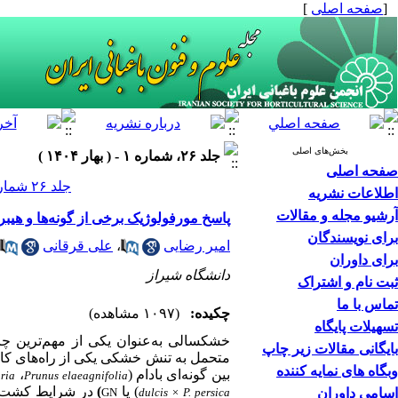
[
صفحه اصلی
]
بخش‌های اصلی
جلد ۲۶، شماره ۱ - ( بهار ۱۴۰۴ )
صفحه اصلی
جلد ۲۶ شماره ۱ صفحات ۷۸-۶۵
اطلاعات نشریه
آرشیو مجله و مقالات
پاسخ مورفولوژیک برخی از گونه‌ها و هیب
برای نویسندگان
امیر رضایی
،
علی قرقانی
برای داوران
دانشگاه شیراز
ثبت نام و اشتراک
تماس با ما
چکیده:
(۱۰۹۷ مشاهده)
تسهیلات پایگاه
خشکسالی به
عنوان یکی از مهم‌ترین چا
بایگانی مقالات زیر چاپ
متحمل به تنش خشکی یکی از راه‌‌های کا
وبگاه های نمایه کننده
بین گونه‌ای بادام
(
،
aria
Prunus elaeagnifolia
) یا
)
در شرایط
کشت بافت در سال 
اسامی داوران
dulcis × P. persica
GN