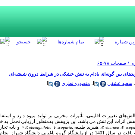
رید‌های بین گونه‌ای بادام به تنش خشکی در شرایط درون شیشه‌ای
،
سعید عشقی
،
منصوره نظری
لش‌های تغییرات اقلیمی، تأثیرات مخربی بر تولید میوه دارد و استفا
هش اثرات این تنش می باشد. این پژوهش به‌‌منظور
ارزیابی تحمل به 
،
،
هیبرید طبیعی
و
پایه تجار
×
P. elaeagnifolia
P. scoparia
P. eburnea
P. scop
1401 در آزمایشگاه گروه باغبانی دانشگاه شیراز
انجام 