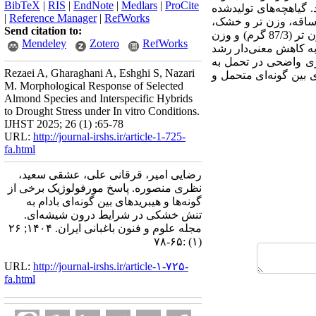
BibTeX
|
RIS
|
EndNote
|
Medlars
|
ProCite
گیاهچه‌های تولیدشده
|
Reference Manager
|
RefWorks
اقه، وزن تر و خشک،
Send citation to:
با بیشترین طول ساقه (03/3 سانتی‌متر)، وزن تر (87/3 گرم) و وزن
Mendeley
Zotero
RefWorks
ه کاهش معنی‌دار رشد
ری واضحی در تحمل به
Rezaei A, Gharaghani A, Eshghi S, Nazari
ی بین گونه‌ای متحمل و
M. Morphological Response of Selected
Almond Species and Interspecific Hybrids
to Drought Stress under In vitro Conditions.
IJHST 2025; 26 (1) :65-78
URL:
http://journal-irshs.ir/article-1-725-
fa.html
رضایی امیر، قرقانی علی، عشقی سعید،
نظری منصوره. پاسخ مورفولوژیک برخی از
گونه‌ها و هیبرید‌های بین گونه‌ای بادام به
تنش خشکی در شرایط درون شیشه‌ای.
مجله علوم و فنون باغبانی ایران. ۱۴۰۴; ۲۶
(۱) :۶۵-۷۸
URL:
http://journal-irshs.ir/article-۱-۷۲۵-
fa.html