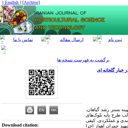
[ English ]
]
Archive
[
برگشت به فهرست نسخه ها
 خیار گلخانه ای
ینه بستر رشد گیاهان،
ب طرح پایه بلوک‌‌های
رشدی و عملکردی، کیفی
Download citation:
هید چمران اهواز اجرا