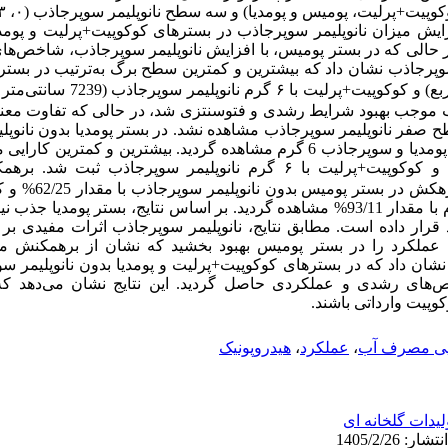
پیت+پرلیت، پومیس و پومدیا) و سه سطح نانو‌‌پلیمر سوپرجاذب (
۰
،
۳
افزایش میزان نانوپلیمر سوپرجاذب در بسترهای کوکوپیت+پرلیت و پو
ر حالی که در بستر پومیس، با افزایش نانو‌‌پلیمر سوپرجاذب، شاخص‌ه
ر سوپرجاذب نشان داد که بیشترین و کمترین سطح برگ به‌‌ترتیب در بست
و کوکوپیت+پرلیت با
۶
گرم نانو‌‌پلیمر سوپرجاذب
(7239 سانتی‌متر مربع)
وجب بهبود شرایط رشدی و فتوسنتزی شد، در حالی که تفاوت معنی‌
ح صفر نانو‌‌پلیمر سوپرجاذب مشاهده نشد.
در بستر پومدیا بدون
نانو‌‌پل
بیشترین و کمترین کارایی 
ب و کوکوپیت+پرلیت با
۶
گرم نانو‌‌پلیمر سوپرجاذب
ثبت شد.
برهم
زهکش در بستر پومیس بدون
نانو‌‌پلیمر
سوپرجاذب 
سوپرجاذب 6 گرم با مقدار 93/11% مشاهده گردید. بر اساس نتایج، بستر پومدیا
 قرار داده است. مطابق نتایج،
نانو‌‌پلیمر
سوپرجاذب اثرات مفیدی بر 
 عملکرد را در بستر پومیس بهبود بخشید که نشان از برهمکنش مث
 نشان داد که در بسترهای کوکوپیت+پرلیت و پومدیا بدون نانو
پلیمر س
‌های رشدی و عملکردی حاصل گردید. این نتایج نشان می‌دهد که ا
کوپیت وارداتی باشند.
یی مصرف آب
،
عملکرد
،
هیدروپونیک
لیدات گلخانه ای