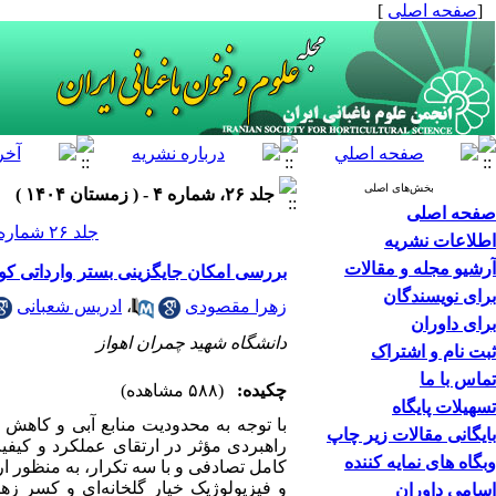
[
صفحه اصلی
]
بخش‌های اصلی
جلد ۲۶، شماره ۴ - ( زمستان ۱۴۰۴ )
صفحه اصلی
جلد ۲۶ شماره ۴ صفحات ۳۸۲-۳۶۳
اطلاعات نشریه
آرشیو مجله و مقالات
بررسی امکان جایگزینی بستر وارداتی کو
برای نویسندگان
زهرا مقصودی
،
ادریس شعبانی
برای داوران
دانشگاه شهید چمران اهواز
ثبت نام و اشتراک
تماس با ما
چکیده:
(۵۸۸ مشاهده)
تسهیلات پایگاه
با توجه به محدودیت منابع آبی و کاهش 
بایگانی مقالات زیر چاپ
راهبردی مؤثر در ارتقای عملکرد و ک
وبگاه های نمایه کننده
کامل تصادفی و با سه تکرار، به منظور 
و فیزیولوژیک خیار گلخانه‌ای و کسر ز
اسامی داوران