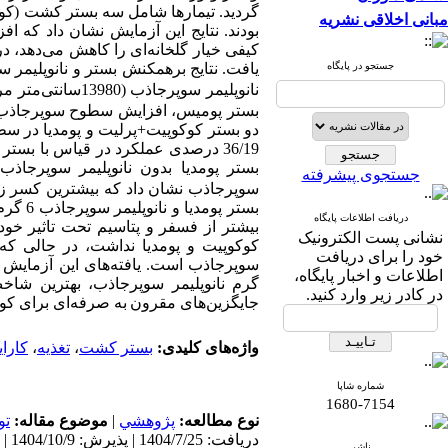
گردید. تیمارها شامل سه بستر کشت (کوکو
مبانی اخلاقی نشریه
بودند. نتایج این آزمایش نشان داد که 
کیفی خیار گلخانه‌ای را کاهش می‌دهد، د
جستجو در پایگاه
یافت.
نتایج برهمکنش بستر و نانو‌‌پلیم
نانو‌‌پلیمر سوپرجاذب
(13980سانتی‌متر مربع)
بستر پومیس، افزایش سطوح سوپرجاذب م
دو بستر کوکوپیت+پرلیت و پومدیا در سط
36/19 درصدی عملکرد در قیاس با بستر پومدیا و سوپرجاذب 6 گرم مشاهده گردید.
بستر پومدیا بدون نانو‌‌پلیمر سوپرجاذ
جستجوی پیشرفته
سوپرجاذب نشان داد که بیشترین کسر 
بستر پومدیا و
نانو‌‌پلیمر
دریافت اطلاعات پایگاه
بیشتر از فسفر و پتاسیم تحت تاثیر خود
نشانی پست الکترونیک
کوکوپیت و پومدیا نداشت، در حالی که
خود را برای دریافت
سوپرجاذب است.
یافته‌‌های این آزمایش
اطلاعات و اخبار پایگاه،
گرم نانو
پلیمر سوپرجاذب، بهترین شاخص
در کادر زیر وارد کنید.
جایگزین‌های مقرون
‌به ‌صرفه‌ای برای کو
واژه‌های کلیدی:
بستر کشت
،
تغذیه
،
کارا
شماره شاپا
1680-7154
نوع مطالعه:
پژوهشي
|
موضوع مقاله:
تو
دریافت: 1404/7/25 | پذیرش: 1404/10/9 | انتشار: 1405/2/26
ناشر