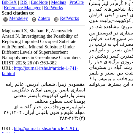
BibTeX
|
RIS
|
EndNote
|
Medlars
|
ProCite
و
۶
گرم در لیتر
بستر
)
|
Reference Manager
|
RefWorks
مدیا، شاخص‌های کمی و
Send citation to:
ای کمی و کیفی افزایش
Mendeley
Zotero
RefWorks
ر کوکوپیت+پرلیت بدون
مشاهده شد. در
Maghsoudi Z, Shabani E, Alemzadeh
داری در فتوسنتز بین
Ansari N. Investigating the Possibility of
یمر
سوپرجاذب افزایش
Replacing Imported Cocopeat Substrate
مصرف آب به ترتیب در
with Pomedia Mineral Substrate Under
کنش بستر و
نانو‌‌پلیمر
Different Levels of Superabsorbent
با مقدار 62/25% و کمترین کسر زهکش در
Nanopolymers in Greenhouse Cucumbers.
 جذب نیتروژن برگ‌‌های خیار را
IJHST 2025; 26 (4) :363-382
رشد گیاه در بسترهای
URL:
http://journal-irshs.ir/article-1-741-
بت بین بستر و پلیمر
fa.html
وپرجاذب و پومیس با
۶
ین بسترها می‌توانند
مقصودی زهرا، شعبانی ادریس، عالم زاده
انصاری ناصر. بررسی امکان جایگزینی
بستر وارداتی کوکوپیت با بستر معدنی
پومدیا تحت سطوح مختلف
نانوپلیمرسوپرجاذب در خیار گلخانه ای.
مجله علوم و فنون باغبانی ایران. ۱۴۰۴; ۲۶
(۴) :۳۶۳-۳۸۲
URL:
http://journal-irshs.ir/article-۱-۷۴۱-