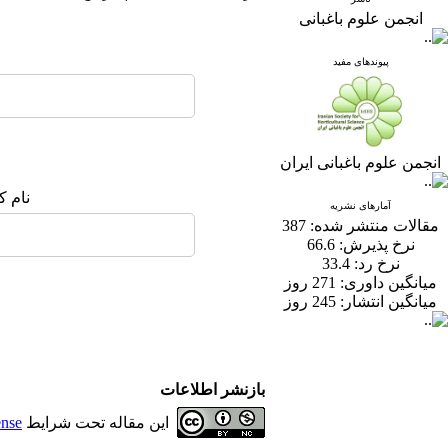
انجمن علوم باغبانی
پیوندهای مفید
انجمن علوم باغبانی ایران
نام ک
آمارهای نشریه
مقالات منتشر شده:
387
نرخ پذیرش:
66.6
نرخ رد:
33.4
میانگین داوری:
271 روز
میانگین انتشار:
245 روز
بازنشر اطلاعات
این مقاله تحت شرایط
ense