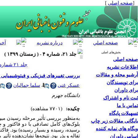
[
صفحه اصلی
]
بخش‌های اصلی
جلد ۲۱، شماره ۴ - ( زمستان ۱۳۹۹ )
صفحه اصلی
جلد ۲۱ شماره ۴ صفحات ۳۵۶-۳۴۳
اطلاعات نشریه
آرشیو مجله و مقالات
بررسی تغییرهای فیزیکی و فیتوشیمیایی 
برای نویسندگان
عسکر غنی
،
سلما جمالیان
برای داوران
دانشگاه جهرم
ثبت نام و اشتراک
تماس با ما
چکیده:
(۷۷۰۱ مشاهده)
تسهیلات پایگاه
به‌منظور بررسی تأثیر مرحله رسیدن میوه
بایگانی مقالات زیر چاپ
وبگاه های نمایه کننده
رسیده، رسیده و بسیار رسیده) بود. فاکتو
تفاله و بذر بود. نتیجه‌ها نشان‌‌دهنده تأ
اسامی داوران