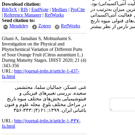
 آنتی‌‌اکسیدانی) بود.
Download citation:
 30/10 % متغیر بود (کمترین و بیشترین میزان به‌ترتیب در
BibTeX
|
RIS
|
EndNote
|
Medlars
|
ProCite
ن فعالیت آنتی‌‌اکسیدانی
RefWorks
|
Reference Manager
|
Send citation to:
های فنولی میوه نارنج
Mendeley
Zotero
RefWorks
سبز نارس از نظر بیشتر
Ghani A, Jamalian S, Mohtashami S.
Investigation on the Physical and
Phytochemical Variation of Different Parts
of Sour Orange Fruit (Citrus aurantium L.)
During Maturity Stages. IJHST 2020; 21 (4)
:343-356
URL:
http://journal-irshs.ir/article-1-437-
fa.html
غنی عسکر، جمالیان سلما، محتشمی
سعیده. بررسی تغییرهای فیزیکی و
فیتوشیمیایی بخش‌‌های مختلف میوه نارنج
در مراحل مختلف بلوغ. مجله علوم و فنون
باغبانی ایران. ۱۳۹۹; ۲۱ (۴) :۳۴۳-۳۵۶
URL:
http://journal-irshs.ir/article-۱-۴۳۷-
fa.html