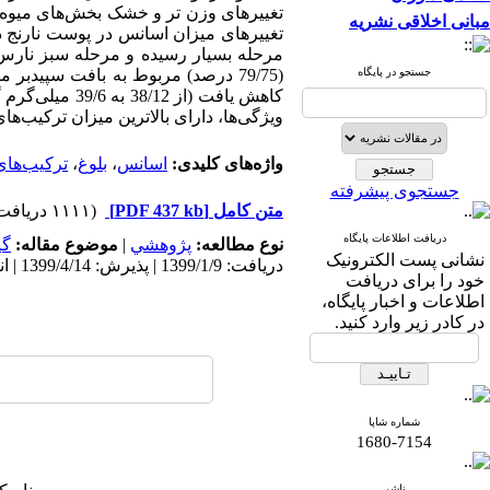
تغییرهای وزن تر و خشک بخش‌‌های میوه، م
مبانی اخلاقی نشریه
مرحله بسیار رسیده و مرحله سبز نارس
جستجو در پایگاه
(79/75 درصد) مربوط به بافت سپیدبر میوه در مرحله نیمه­ رسیده بود. هم‌چنین
کاهش یافت (از 38/12 به 39/6
میلی‌‌گرم
ویژگی‌ها، دارای بالاترین میزان ترکیب‌ه
واژه‌های کلیدی:
اسانس
،
بلوغ
،
ترکیب‌های
جستجوی پیشرفته
متن کامل
[PDF 437 kb]
(۱۱۱۱ دریافت)
دریافت اطلاعات پایگاه
نوع مطالعه:
پژوهشي
|
موضوع مقاله:
گی
نشانی پست الکترونیک
دریافت: 1399/1/9 | پذیرش: 1399/4/14 | انتشار: 1399/9/29
خود را برای دریافت
اطلاعات و اخبار پایگاه،
در کادر زیر وارد کنید.
شماره شاپا
1680-7154
ناشر