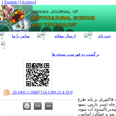
[ English ]
]
Archive
[
برگشت به فهرست نسخه ها
‎ 20.1001.1.16807154.1399.21.4.19.9
فاکتوریل بر پایه طرح
بلوک‌‌های کامل تصادفی با دو فاکتور و چهار تکرار انجام شد. فاکتور اول شامل مراحل بلوغ میوه در چهار مرحله (سبز نارس، نیمه­
بر (آلبیدو)، آب میوه،
 (درصد و عملکرد اسانس،