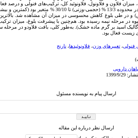
یزان فلاون و فلاونول، فلاونوئید کل، ترکیب‌های فنولی و درصد فعالیت
تغییرهای میزان اسانس در پوست نارنج در محدوده 13/3 % (حجمی-وزنی) تا
) و
در طی بلوغ کاهش محسوسی در میزان آن مشاهده شد.
بالاتری
با پیشرفت بلوغ، میزان ترکیب‌
 گالیک اسید بر گرم ماده خشک
). به‌طور کلی، بافت فلاودو در مرحله 
ای زیست فعال بود.
 فنولی
،
تغییرهای وزن
،
فلاونوئیدها
،
نارنج
اهان دارویی
ارسال پیام به نویسنده مسئول
ارسال نظر درباره این مقاله