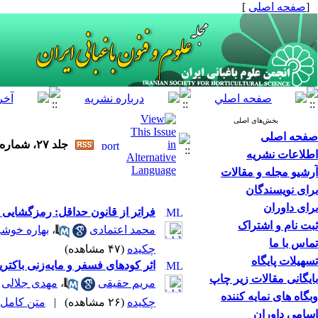
[
صفحه اصلی
]
بخش‌های اصلی
صفحه اصلی
جلد ۲۷، شماره ۲ - ( تابستان ۱۴۰۵ )
اطلاعات نشریه
آرشیو مجله و مقالات
برای نویسندگان
برای داوران
فراتر از قانون حداقل: رمزگشایی 
ثبت نام و اشتراک
محمد اعتمادی
،
بهاره خوش
تماس با ما
چکیده
(۴۷ مشاهده)
تسهیلات پایگاه
اثر کودهای فسفر و مایه‌زنی باکتر
بایگانی مقالات زیر چاپ
مریم حقیقی
،
مهدی جلالی
وبگاه های نمایه کننده
چکیده
(۲۶ مشاهده)
|
متن کامل (DOCX
اسامی داوران