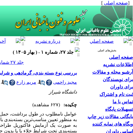
[
صفحه اصلی
]
بخش‌های اصلی
جلد ۲۷، شماره ۱ - ( بهار ۱۴۰۵ )
صفحه اصلی
جلد ۲۷ شماره ۱ صفحات ۷۴-۶۱
اطلاعات نشریه
آرشیو مجله و مقالات
بررسی نوع بسته بندی، گرمادهی و شرایط انبار بر 
برای نویسندگان
مجید راحمی
،
مریم زارع
،
برای داوران
دانشگاه شیراز
ثبت نام و اشتراک
تماس با ما
چکیده:
(۶۲۷ مشاهده)
تسهیلات پایگاه
عوامل نامطلوب در طول برداشت، حمل و ن
بایگانی مقالات زیر چاپ
به منظور تعیین مناسب‌ترین بسته‌بندی با پ
وبگاه های نمایه کننده
به صورت یک آزمایش فاکتوریل طراحی و
بسته‌بندی تحت شرایط خلاء با یا بدون حر
اسامی داوران