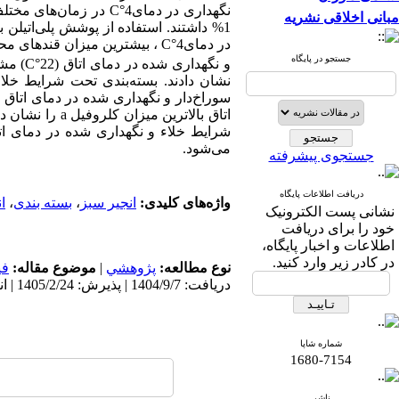
نگهداری در دمای
C°
4 در زمان‌های مختل
مبانی اخلاقی نشریه
1% داشتند. استفاده از پوشش پلی‌اتیلن
در دمای
C°
4 ، بیشترین میزان قندهای م
جستجو در پایگاه
و نگهداری شده در دمای اتاق (
22) مشاهده شد. میوه‌های انجیر حرارت داده شده و نگهداری شده در دمای
C°
نشان دادند. بسته‌بندی تحت شرایط خلاء
سوراخ‌دار و نگهداری شده در دمای اتاق ب
اتاق بالاترین میزان کلروفیل
a
را نشان دا
شرایط خلاء و نگهداری شده در دمای ات
می‌شود.
جستجوی پیشرفته
دریافت اطلاعات پایگاه
واژه‌های کلیدی:
انجیر سبز
،
بسته بندی
،
ا
نشانی پست الکترونیک
خود را برای دریافت
اطلاعات و اخبار پایگاه،
در کادر زیر وارد کنید.
نوع مطالعه:
پژوهشي
|
موضوع مقاله:
فی
دریافت: 1404/9/7 | پذیرش: 1405/2/24 | انتشار: 1405/2/26
شماره شاپا
1680-7154
ناشر