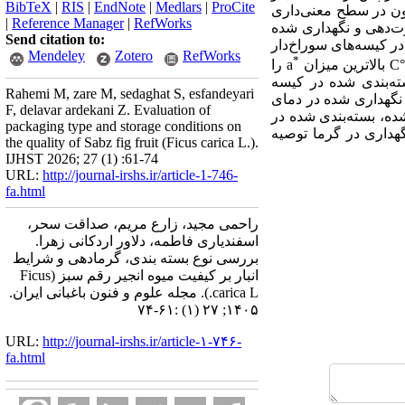
BibTeX
|
RIS
|
EndNote
|
Medlars
|
ProCite
یون در سطح معنی‌داری
|
Reference Manager
|
RefWorks
ارت‌دهی و نگهداری شده
Send citation to:
ر کیسه‌های سوراخ‌دار
Mendeley
Zotero
RefWorks
*
C
a
را
سته‌بندی شده در کیسه
Rahemi M, zare M, sedaghat S, esfandeyari
و نگهداری شده در دمای
F, delavar ardekani Z. Evaluation of
ده، بسته‌بندی شده در
packaging type and storage conditions on
هداری در گرما توصیه
the quality of Sabz fig fruit (Ficus carica L.).
IJHST 2026; 27 (1) :61-74
URL:
http://journal-irshs.ir/article-1-746-
fa.html
راحمی مجید، زارع مریم، صداقت سحر،
اسفندیاری فاطمه، دلاور اردکانی زهرا.
بررسی نوع بسته بندی، گرمادهی و شرایط
انبار بر کیفیت میوه انجیر رقم سبز (Ficus
carica L.). مجله علوم و فنون باغبانی ایران.
۱۴۰۵; ۲۷ (۱) :۶۱-۷۴
URL:
http://journal-irshs.ir/article-۱-۷۴۶-
fa.html