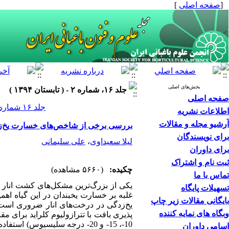
[
صفحه اصلی
]
بخش‌های اصلی
جلد ۱۶، شماره ۲ - ( تابستان ۱۳۹۴ )
صفحه اصلی
جلد ۱۶ شماره ۲ صفحات ۱۸۰-۱۷۱
اطلاعات نشریه
آرشیو مجله و مقالات
بررسی برخی از شاخص‌های خسارت یخ‌زد
برای نویسندگان
لیلا سعیداوی
،
علی سلیمانی
برای داوران
ثبت نام و اشتراک
چکیده:
(۵۶۶۰ مشاهده)
تماس با ما
یکی از بزرگ‌ترین مشکل‌های کشت انار 
تسهیلات پایگاه
غلبه بر خسارت یخبندان در این گیاه اه
بایگانی مقالات زیر چاپ
یخ‌زدگی در درخت‌های انار ضروری است
وبگاه های نمایه کننده
پذیری بافت با تترازولیوم کلراید برای 
10-، 15- و 20- درجه سلیسیوس
اسامی داوران