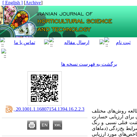
[ English ]
]
Archive
[
برگشت به فهرست نسخه ها
‎ 20.1001.1.16807154.1394.16.2.2.3
طالعه روش‌های مختلف
ن برای ارزیابی خسارت
نشت فنلی نسبی و رنگ
رایط یخ‌زدگی (دماهای
 شاخص‌های مورد ارزیابی