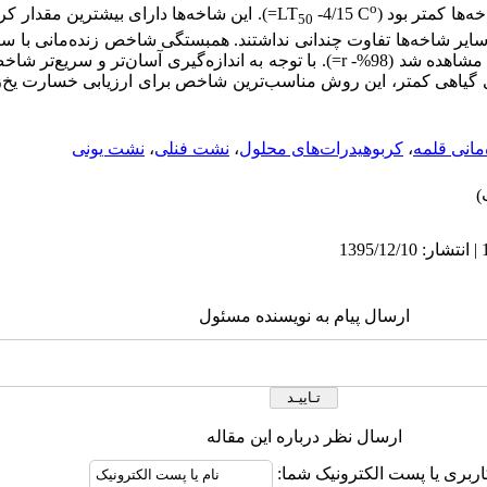
o
ه‌ها کمتر بود (
C
4/15-
LT
=
). این شاخه‌ها دارای بیشترین مقدار ک
50
با سایر شاخه‌ها تفاوت چندانی نداشتند. همبستگی شاخص زنده‌مانی با 
هده شد (98%-
r
=
). با توجه به اندازه‌گیری آسان‌تر و سریع‌تر 
های گیاهی کمتر، این روش مناسب‌ترین شاخص برای ارزیابی خسارت یخ‌ز
‌مانی قلمه
،
کربوهیدرات‌های محلول
،
نشت فنلی
،
نشت یونی
ارسال پیام به نویسنده مسئول
ارسال نظر درباره این مقاله
اربری یا پست الکترونیک شما: