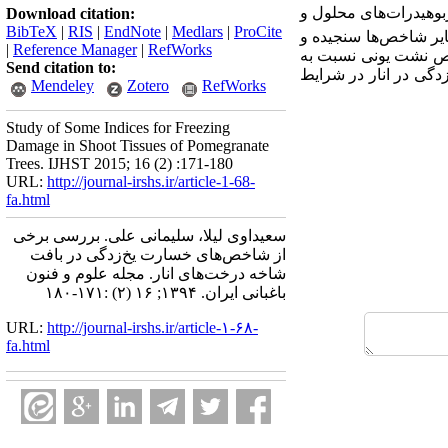
ربوهیدرات‌های محلول و
Download citation:
BibTeX
|
RIS
|
EndNote
|
Medlars
|
ProCite
سایر شاخص‌ها سنجیده و
|
Reference Manager
|
RefWorks
شاخص نشت یونی نسبت به
Send citation to:
دگی در انار در شرایط
Mendeley
Zotero
RefWorks
Study of Some Indices for Freezing
Damage in Shoot Tissues of Pomegranate
Trees. IJHST 2015; 16 (2) :171-180
URL:
http://journal-irshs.ir/article-1-68-
fa.html
سعیداوی لیلا، سلیمانی علی. بررسی برخی
از شاخص‌های خسارت یخ‌زدگی در بافت
شاخه درخت‌های انار. مجله علوم و فنون
باغبانی ایران. ۱۳۹۴; ۱۶ (۲) :۱۷۱-۱۸۰
URL:
http://journal-irshs.ir/article-۱-۶۸-
fa.html