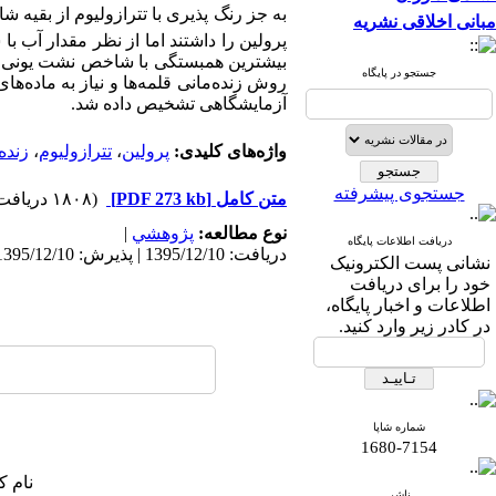
به جز رنگ پذیری با تترازولیوم از بقیه شاخ
مبانی اخلاقی نشریه
پرولین را داشتند اما از نظر مقدار آب 
بیشترین همبستگی با شاخص نشت یونی مشا
جستجو در پایگاه
روش زنده‌مانی قلمه‌ها و نیاز به ماده‌
آزمایشگاهی تشخیص داده شد.
واژه‌های کلیدی:
پرولین
،
تترازولیوم
،
زنده
جستجوی پیشرفته
متن کامل
[PDF 273 kb]
(۱۸۰۸ دریافت)
نوع مطالعه:
پژوهشي
|
دریافت اطلاعات پایگاه
دریافت: 1395/12/10 | پذیرش: 1395/12/10 | انتشار: 1395/12/10
نشانی پست الکترونیک
خود را برای دریافت
اطلاعات و اخبار پایگاه،
در کادر زیر وارد کنید.
شماره شاپا
1680-7154
نام ک
ناشر