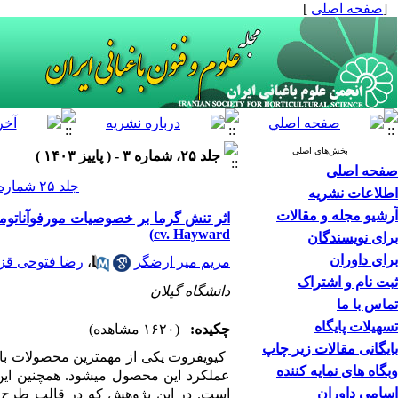
[
صفحه اصلی
]
بخش‌های اصلی
جلد ۲۵، شماره ۳ - ( پاییز ۱۴۰۳ )
صفحه اصلی
جلد ۲۵ شماره ۳ صفحات ۳۴۶-۳۳۳
اطلاعات نشریه
آرشیو مجله و مقالات
cv. Hayward)
برای نویسندگان
برای داوران
مریم میر ارضگر
،
رضا فتوحی قز
ثبت نام و اشتراک
دانشگاه گیلان
تماس با ما
تسهیلات پایگاه
چکیده:
(۱۶۲۰ مشاهده)
بایگانی مقالات زیر چاپ
کیوی‏فروت یکی از مهم‏ترین محصولات ب
وبگاه های نمایه کننده
عملکرد این محصول می‏شود. همچنین این 
اسامی داوران
است. در این پژوهش که در قالب طرح کا