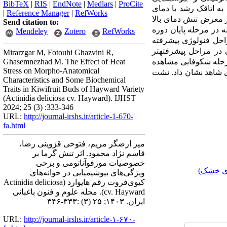
BibTeX
|
RIS
|
EndNote
|
Medlars
|
ProCite
به اتاقک رشد با دمای
|
Reference Manager
|
RefWorks
در معرض تنش دمای بالا
Send citation to:
لافاصله در مرحله پایان دوره
Mendeley
Zotero
RefWorks
وانه‏ها در مراحل فنولوژی پیشرفته
 در مراحل پیشرفته‏تر
Mirarzgar M, Fotouhi Ghazvini R,
Ghasemnezhad M. The Effect of Heat
رصد) در جوانه‏های تیمار شده مرحله شکوفایی مشاهده
Stress on Morpho-Anatomical
ی شاهد نشان داد. نشت
Characteristics and Some Biochemical
Traits in Kiwifruit Buds of Hayward Variety
(Actinidia deliciosa cv. Hayward). IJHST
2024; 25 (3) :333-346
URL:
http://journal-irshs.ir/article-1-670-
fa.html
میر ارضگر مریم، فتوحی قزوینی رضا،
قاسم نژاد محمود. اثر تنش گرما بر
خصوصیات مورفوآناتومی و برخی
ای خشک)
ویژگی‌های بیوشیمیایی در جوانه‌های
کیوی‌فروت رقم هایوارد (Actinidia deliciosa
cv. Hayward). مجله علوم و فنون باغبانی
ایران. ۱۴۰۳; ۲۵ (۳) :۳۳۳-۳۴۶
URL:
http://journal-irshs.ir/article-۱-۶۷۰-