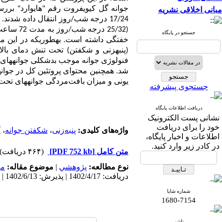
جوانه گل کیوی‏فروت
رقم
"
هایوارد
"
بررس
مبانی اخلاقی نشریه
17/24 درجه شب/روز انتقال داده شدند. سپس قلمه‏ها در سه دوره پایان
(25/32 د
جستجو در پایگاه
(پنبه‏زنی و شکفتن) تحت تنش دمای بالا
شد. همچنین محتوای پروتئین کل در جوانه
یونی و میزان بافت‌مردگی جوانه‏های تحت 
جستجوی پیشرفته
دریافت اطلاعات پایگاه
نشانی پست الکترونیک
خود را برای دریافت
واژه‌های کلیدی:
پنبه‌زنی
،
شکفتن جوانه
،
گ
اطلاعات و اخبار پایگاه،
در کادر زیر وارد کنید.
متن کامل
[PDF 752 kb]
(۴۶۴ دریافت)
نوع مطالعه:
پژوهشي
|
موضوع مقاله:
می
دریافت: 1402/4/17 | پذیرش: 1402/6/13 | انتشار: 1403/12/20
شماره شاپا
1680-7154
ناشر