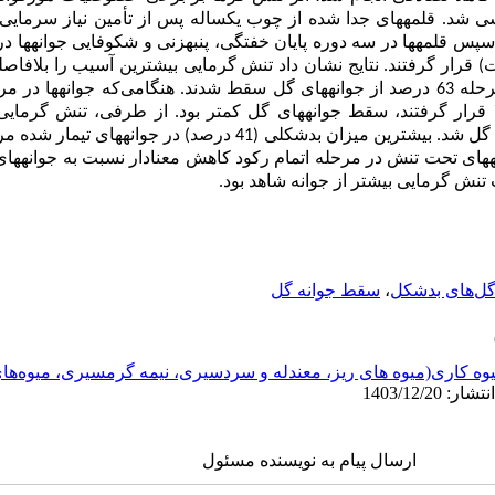
ی شد.
قلمه‏های جدا شده از چوب یکساله پس از تأمین نیاز سرمایی 
خفتگی
، پنبه‏زنی و شکوفایی جوانه­ها 
رجه شب/روز به مدت 72 ساعت) قرار گرفتند. نتایج نشان داد تنش گرمایی بیشترین آسیب را ب
خفتگی داشته است. به‏طوری‏که در این مرحله 63 درصد از جوانه‏های گل سقط شدند. هنگامی‌که ج
 قرار گرفتند، سقط جوانه‏های گل کمتر بود. از طرفی، تنش گرمایی
فنولوژی جوانه موجب بد‏شکلی جوانه‏های گل شد. بیشترین میزان بدشکلی (41 د
‏های تحت تنش در مرحله اتمام رکود کاهش معنا‏دار نسبت به جوانه‏ها
تنش گرمایی بیشتر از جوانه شاهد بود.
ل‌های بدشکل
،
سقط جوانه گل
وه کاری(میوه های ریز، معندله و سردسیری، نیمه گرمسیری، میوه‌ه
ارسال پیام به نویسنده مسئول