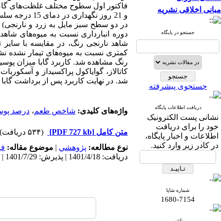
فاکتور اول سطوح مختلف غلظت
های گاما آ
مبانی اخلاقی نشریه
در دو سطح سبز مایل به زرد و نارنجی) ب
جستجو در پایگاه
شاهد نارنجی رنگ، در مقایسه با سایر تی
رنگ مشاهده شد. کاربرد گابا میزان پوسید
کاتالاز،
گوایاکول
شد. در نهایت کاربرد پس از برداشت گابا در غلظت 15 میلی مولار برای حفظ کیفیت میوه فیس
جستجوی پیشرفته
دریافت اطلاعات پایگاه
واژه‌های کلیدی:
شاخص طعم
،
درصد پوس
نشانی پست الکترونیک
خود را برای دریافت
متن کامل
[PDF 727 kb]
(۵۳۴ دریافت)
اطلاعات و اخبار پایگاه،
در کادر زیر وارد کنید.
نوع مطالعه:
پژوهشي
|
موضوع مقاله:
فی
دریافت: 1401/4/18 | پذیرش: 1401/7/29 | انتشار: 1402/12/6
شماره شاپا
1680-7154
ناشر