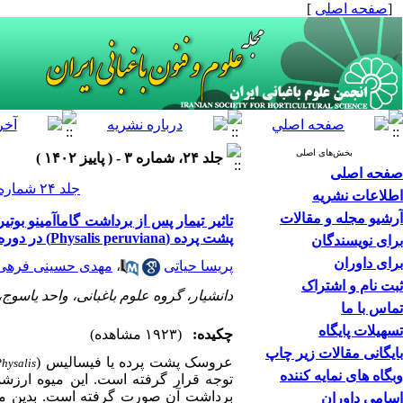
[
صفحه اصلی
]
بخش‌های اصلی
جلد ۲۴، شماره ۳ - ( پاییز ۱۴۰۲ )
صفحه اصلی
جلد ۲۴ شماره ۳ صفحات ۴۱۸-۴۰۳
اطلاعات نشریه
آرشیو مجله و مقالات
تاثیر تیمار پس از برداشت گاما‌‌آمینو بوتی
پشت پرده (Physalis peruviana) در دوره انبارمانی
برای نویسندگان
برای داوران
پریسا حیاتی
،
مهدی حسینی فرهی
ثبت نام و اشتراک
دانشیار، گروه علوم باغبانی، واحد یاسوج،
تماس با ما
تسهیلات پایگاه
چکیده:
(۱۹۲۳ مشاهده)
بایگانی مقالات زیر چاپ
عروسک پشت پرده یا فیسالیس
(
Physalis
وبگاه های نمایه کننده
توجه قرار گرفته است. این میوه ارزشم
اسامی داوران