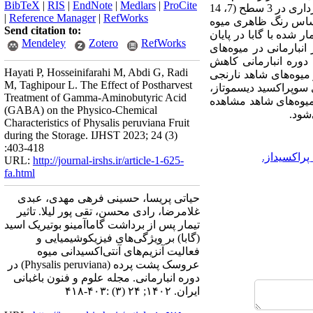
BibTeX
|
RIS
|
EndNote
|
Medlars
|
ProCite
|
Reference Manager
|
RefWorks
م مرحله برداشت (بر اساس رنگ ظاهری میوه
Send citation to:
 شده با گابا در پایان
Mendeley
Zotero
RefWorks
 به میوه‌‌های شاهد کمتر بود و بیشترین میزان کاهش وزن (62/12 درصد) پس از 21 روز انبارمانی در میوه‌‌های
ن دوره انبارمانی کاهش
Hayati P, Hosseinifarahi M, Abdi G, Radi
که بیشترین کاهش سفتی پس از 21 روز انبارمانی، در میوه‌‌های شاهد نارنجی
M, Taghipour L. The Effect of Postharvest
ی سوپراکسید دیسموتاز،
Treatment of Gamma-Aminobutyric Acid
 مولار گابا در مقایسه با میوه‌‌های شاهد مشاهده
(GABA) on the Physico-Chemical
Characteristics of Physalis peruviana Fruit
during the Storage. IJHST 2023; 24 (3)
:403-418
پراکسیداز.
URL:
http://journal-irshs.ir/article-1-625-
fa.html
حیاتی پریسا، حسینی فرهی مهدی، عبدی
غلامرضا، رادی محسن، تقی پور لیلا. تاثیر
تیمار پس از برداشت گاما‌‌آمینو بوتیریک اسید
(گابا) بر ویژگی‌‌های فیزیکو‌‌‌‌شیمیایی و
فعالیت آنزیم‌‌های آنتی‌‌اکسیدانی میوه
عروسک پشت پرده (Physalis peruviana) در
دوره انبارمانی. مجله علوم و فنون باغبانی
ایران. ۱۴۰۲; ۲۴ (۳) :۴۰۳-۴۱۸