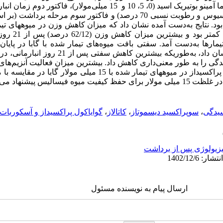
مینو بوتیریک اسید (0، 5، 10 و
15 میلی‌‌مولار)، فاکتور دوم زمان انبارداری در 3 سطح (7، 14
و 21 روز نگهداری در دمای 15 درجه سلسیوس و رطوبت نسبی 70 درصد) و فاکتور سو
ود.
نتایج به‌‌دست آمده نشان داد که میزان کاهش وزن در میوه­های تیمار
دوره انبارداری نسبت
مارها به‌‌دست آمد. سفتی بافت میوه‌‌های تیمار شده با گابا در پایا
کمتری نسبت به میوه‌‌های تیمار‌‌ نشده نشان داد، به‌‌طوری
گی را به طور معنی‌‌داری کاهش داد. بیشترین میزان فعالیت آنزیم‌‌ها
پراکسیداز و آسکوربات پراکسیداز در میوه­های تیمار شده با 15 میلی
الیس پیشنهاد می‌‌شود.
یدگی
،
سوپراکسید دیسموتاز
،
کاتالاز
،
گوایاکول پراکسیداز و آسکوربات 
زیولوژی پس از برداشت
ارسال پیام به نویسنده مسئول