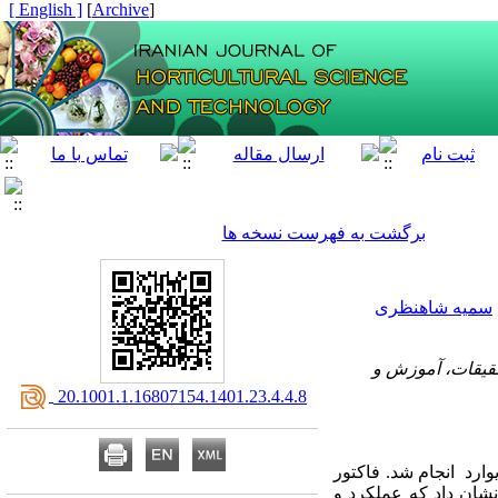
[ English ]
]
Archive
[
برگشت به فهرست نسخه ها
سمیه شاهنظری
حقیقات، آموزش و
‎ 20.1001.1.16807154.1401.23.4.4.8
رد انجام شد. فاکتور
نشان داد که
عملکرد و