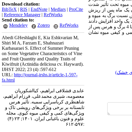
Download citation:
 میوه تحت تأثیر شدت
BibTeX
|
RIS
|
EndNote
|
Medlars
|
ProCite
یوه در زمان یک ماه پس از ریزش
|
Reference Manager
|
RefWorks
ه باعث کاهش نسبت برگ به میوه و
Send citation to:
یک واحد افزایش دادند
Mendeley
Zotero
RefWorks
و ماده خشک اثر معنی‌داری نداشتند. با توجه به نتایج، هرس پس از 3 تا 4 برگ و هرس پس از
می و کیفی میوه نشان
Abedi GHeshlaghi E, Kia Eshkvarian M,
Shiri M A, Farzam E, Shahnazari
Karbasaraei S. Effect of Summer Pruning
on Some Vegetative Characteristics of Vine
and Fruit Quantity and Quality Traits of
Kiwifruit (Actinidia deliciosa cv. Hayward).
IJHST 2022; 23 (4) :597-612
ای خشک)
URL:
http://journal-irshs.ir/article-1-597-
fa.html
عابدی قشلاقی ابراهیم، کیااشکوریان
معصومه، شیری محمدعلی، فرزام ابراهیم،
شاهنظری کرباسرایی سمیه. تأثیر هرس
تابستانه بر برخی ویژگی‌های رویشی تاک و
ویژگی‌های کمی و کیفی میوه کیوی‌. مجله
علوم و فنون باغبانی ایران. ۱۴۰۱; ۲۳ (۴)
:۵۹۷-۶۱۲