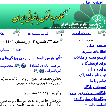
[
صفحه اصلی
]
بخش‌های اصلی
جلد ۲۳، شماره ۴ - ( زمستان ۱۴۰۱ )
صفحه اصلی
جلد ۲۳ شماره ۴ صفحات ۶۱۲-۵۹۷
اطلاعات نشریه
آرشیو مجله و مقالات
تأثیر هرس تابستانه بر برخی ویژگی‌های 
برای نویسندگان
ابراهیم عابدی قشلاقی
،
معصومه ک
برای داوران
کرباسرایی
ثبت نام و اشتراک
بخش تحقیقات علوم زراعی- باغی، مرکز 
تماس با ما
ترویج کشاورزی، رشت، ایران.
تسهیلات پایگاه
بایگانی مقالات زیر چاپ
چکیده:
(۲۴۸۳ مشاهده)
وبگاه های نمایه کننده
پژوهش حاضر به‌مدت دو سال و به‌صورت 
اسامی داوران
اول شامل شدت هرس تابستانه در چهار 