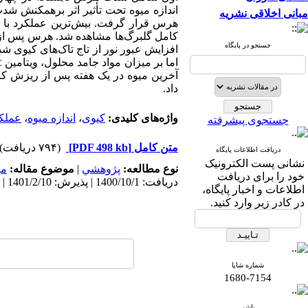
اندازه میوه تحت تأثیر اثر برهمکنش ش
مبانی اخلاقی نشریه
جستجو در پایگاه
افزایش عبور نور از تاج تاک‌های کیوی‌ 
اما بر میزان مواد جامد محلول، ویتامین
C
آخرین میوه در یک هفته پس از ریزش کا
داد.
واژه‌های کلیدی:
کیوی
،
اندازه میوه
،
عملک
جستجوی پیشرفته
متن کامل
[PDF 498 kb]
(۷۹۴ دریافت)
دریافت اطلاعات پایگاه
نشانی پست الکترونیک
نوع مطالعه:
پژوهشي
|
موضوع مقاله:
می
خود را برای دریافت
دریافت: 1400/10/1 | پذیرش: 1401/2/10 | انتشار: 1401/12/22
اطلاعات و اخبار پایگاه،
در کادر زیر وارد کنید.
شماره شاپا
1680-7154
ناشر