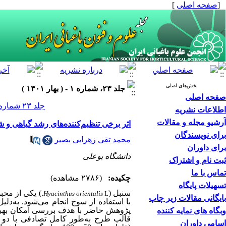
[
صفحه اصلی
]
بخش‌های اصلی
جلد ۲۳، شماره ۱ - ( بهار ۱۴۰۱ )
صفحه اصلی
جلد ۲۳ شماره ۱ صفحات ۱۶۶-۱۵۷
اطلاعات نشریه
آرشیو مجله و مقالات
اثر برخی تنظیم‌کننده‌های رشد گیاهی و شیوه‌های ان
برای نویسندگان
محمد تقی زهرایی بصیر
برای داوران
دانشگاه بوعلی
ثبت نام و اشتراک
تماس با ما
چکیده:
(۲۷۸۶ مشاهده)
تسهیلات پایگاه
سنبل (
.
) یکی از محب
Hyacinthus orientalis
L
بایگانی مقالات زیر چاپ
با استفاده از سوخ انجام می‌‌شود. به‌دلی
پژوهش حاضر با هدف بررسی امکان بهبود
وبگاه های نمایه کننده
قالب طرح به‌طور کامل تصادفی با دو
اسامی داوران