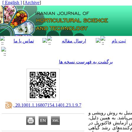
[ English ]
]
Archive
[
برگشت به فهرست نسخه ها
‎ 20.1001.1.16807154.1401.23.1.9.7
 سنبل به روش رویشی و
‌‌باشد. به همین دلیل،
 آزمایش فاکتوریل در
م‌کننده‌های رشد گیاهی