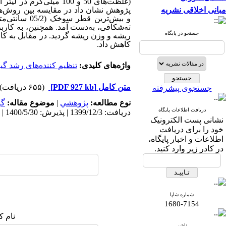
(غلظت‌های 50 و 100 میلی‌گرم در لیتر از ایندول بوتریک اسید، جیبرلیک اسید و
مبانی اخلاقی نشریه
و
ته‌‌شکافی، به‌دست آمد. همچنین، به کار
جستجو در پایگاه
ریشه و وزن ریشه گردید. در مقابل به‌ ک
کاهش داد.
واژه‌های کلیدی:
تنظیم کننده‌‌های رشد گی
متن کامل
[PDF 927 kb]
(۶۵۵ دریافت)
جستجوی پیشرفته
نوع مطالعه:
پژوهشي
|
موضوع مقاله:
گی
دریافت اطلاعات پایگاه
دریافت: 1399/12/3 | پذیرش: 1400/5/30 | انتشار: 1401/4/26
نشانی پست الکترونیک
خود را برای دریافت
اطلاعات و اخبار پایگاه،
در کادر زیر وارد کنید.
شماره شاپا
1680-7154
نام ک
ناشر