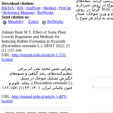
بررسی گردید.
نتیجه‌های
Download citation:
ولید سوخک، بیش‌‌ترین شمار سوخک (29/14 به ازای هر سوخ) در روش ته‌‌برداری
BibTeX
|
RIS
|
EndNote
|
Medlars
|
ProCite
بیش‌‌ترین قطر سوخک (05/2 سانتی‌متر)، بلند‌‌ترین ارتفاع سوخک (75/2 سانتی‌متر) و بیش‌‌ترین وزن سوخک (95/4 گرم) در روش
|
Reference Manager
|
RefWorks
ع و وزن سوخک، شمار
Send citation to:
دی به ازای هر سوخ را
Mendeley
Zotero
RefWorks
Zahraei Basir M T. Effect of Some Plant
Growth Regulators and Methods for
Inducing Bulblet Formation in Hyacinth
(Hyacinthus orientalis L.). IJHST 2022; 23
(1) :157-166
URL:
http://journal-irshs.ir/article-1-532-
fa.html
زهرایی بصیر محمد تقی. اثر برخی
تنظیم‌کننده‌های رشد گیاهی و شیوه‌های
انگیزش تشکیل سوخک در سنبل
(Hyacinthus orientalis L.). مجله علوم و
فنون باغبانی ایران. ۱۴۰۱; ۲۳ (۱) :۱۵۷-۱۶۶
URL:
http://journal-irshs.ir/article-۱-۵۳۲-
fa.html