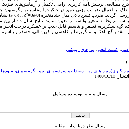
خاکرخ مطالعه، پرسش
نامه کاربری اراضی تکمیل و آزمایش
های فیزیکی و
های خاک، با اعمال ضرایب وزنی عمق در خاکرخ‎ها
2
ی گردید. ضریب تبیین بالای مدل چندمتغیره (89/0=
،
) نشان
P<0.01
R
ک، گچ، سنگریزه، فسفر و پتاسیم قابل جذب بر عملکرد درخت انجیر م
دن، مقدار گچ، آهک و سنگریزه اثر کاهشی و کربن آلی، فسفر و پتاسیم 
اضی
،
کشت انجیر
،
نیازهای رویشی
وه کاری(میوه های ریز، معندله و سردسیری، نیمه گرمسیری، میوه‌ه
ارسال پیام به نویسنده مسئول
ارسال نظر درباره این مقاله