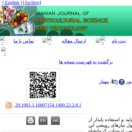
[ English ]
]
Archive
[
برگشت به فهرست نسخه ها
پور
،
مهناز
‎ 20.1001.1.16807154.1400.22.2.8.1
 و استفاده پایدار از
ول نیازهای رویشی این
س، لرستان، کرمانشاه