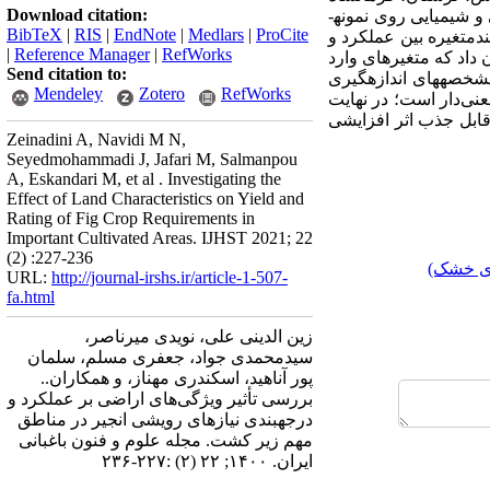
Download citation:
 شیمیایی روی نمونه­
BibTeX
|
RIS
|
EndNote
|
Medlars
|
ProCite
 محاسبه و رگرسیون چندمتغیره بین عملکرد و
|
Reference Manager
|
RefWorks
 داد که متغیرهای وارد
Send citation to:
اند 89 درصد از واریانس مربوط به متغیر وابسته را تعیین نمایند. نتایج نشان داد از بین مشخصه‎های اندازه­گیری
Mendeley
Zotero
RefWorks
عنی
دار است؛ در نهایت
قابل جذب اثر افزایشی
Zeinadini A, Navidi M N,
Seyedmohammadi J, Jafari M, Salmanpou
A, Eskandari M, et al . Investigating the
Effect of Land Characteristics on Yield and
Rating of Fig Crop Requirements in
Important Cultivated Areas. IJHST 2021; 22
(2) :227-236
ای خشک)
URL:
http://journal-irshs.ir/article-1-507-
fa.html
زین الدینی علی، نویدی میرناصر،
سیدمحمدی جواد، جعفری مسلم، سلمان
پور آناهید، اسکندری مهناز، و همکاران..
بررسی تأثیر ویژگی‌های اراضی بر عملکرد و
درجه‎بندی نیازهای رویشی انجیر در مناطق
مهم زیر کشت. مجله علوم و فنون باغبانی
ایران. ۱۴۰۰; ۲۲ (۲) :۲۲۷-۲۳۶