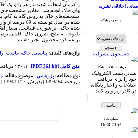
و کرمان انتخاب شدند. در هر باغ، یک 
مبانی اخلاقی نشریه
های خاک انجام شد. مقادیر مشخصه
مشخصه
های خاک به روش گام به گام، بررس
جستجو در پایگاه
شده در مدل توانسته
شده خاک، اثر شوری، قلیائیت، مقدار آه
با توجه به نتایج، شوری خاک، قلیایی بو
بر عملکرد محصول انجیر داشتند.
واژه‌های کلیدی:
پتانسیل خاک
،
تناسب ار
جستجوی پیشرفته
متن کامل
[PDF 361 kb]
(۱۳۶۱ دریافت)
دریافت اطلاعات پایگاه
نشانی پست الکترونیک
نوع مطالعه:
پژوهشي
|
موضوع مقاله:
می
خود را برای دریافت
دریافت: 1399/9/4 | پذیرش: 1399/11/17 | انتشار: 1400/10/10
اطلاعات و اخبار پایگاه،
در کادر زیر وارد کنید.
شماره شاپا
1680-7154
ناشر