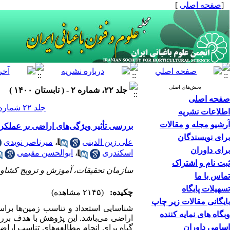
[
صفحه اصلی
]
بخش‌های اصلی
جلد ۲۲، شماره ۲ - ( تابستان ۱۴۰۰ )
صفحه اصلی
جلد ۲۲ شماره ۲ صفحات ۲۳۶-۲۲۷
اطلاعات نشریه
آرشیو مجله و مقالات
بررسی تأثیر ویژگی‌های اراضی بر عملکرد و درجه‎بندی نیازهای رویشی انجیر در م
برای نویسندگان
علی زین الدینی
،
میرناصر نویدی
برای داوران
اسکندری
،
ابوالحسن مقیمی
ثبت نام و اشتراک
سازمان تحقیقات، آموزش و ترویج کشاو
تماس با ما
تسهیلات پایگاه
چکیده:
(۲۱۴۵ مشاهده)
بایگانی مقالات زیر چاپ
شناسایی استعداد و تناسب زمین‌ها ب
وبگاه های نمایه کننده
اراضی می
باشد. این پژوهش با هدف بر
اسامی داوران
گیاه برای انجام مطالعه‌های تناسب ار