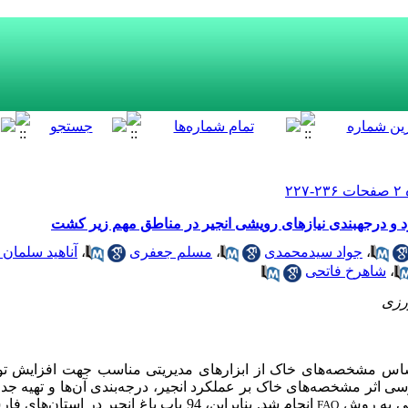
ناطق مهم زیر کشت
،
جواد سیدمحمدی
،
مسلم جعفری
،
آناهید سلمان 
،
شاهرخ فاتحی
رزی
راساس مشخصه
های خاک از ابزارهای مدیریتی مناسب جهت افزایش تولید
رسی اثر مشخصه
های خاک بر عملکرد انجیر، درجه
بندی آن
ها و تهیه جد
اضی به روش
انجام شد. بنابراین، 94 باب باغ انجیر در استان
های فار
FAO