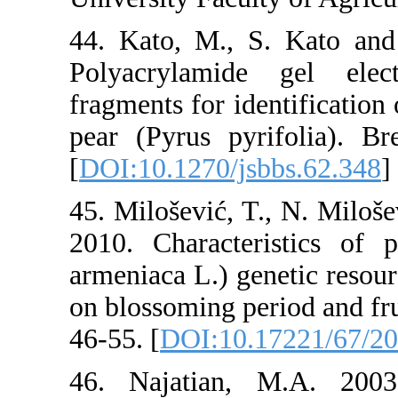
44. Kato, M., 
Polyacrylami
fragments for i
pear (Pyrus py
[
DOI:10.1270/j
45. Milošević, 
2010. Characte
armeniaca L.) g
on blossoming pe
46-55. [
DOI:10
46. Najatian,