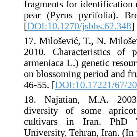
fragments for i
pear (Pyrus py
[
DOI:10.1270/j
17. Milošević, 
2010. Characte
armeniaca L.) g
on blossoming pe
46-55. [
DOI:10
18. Najatian,
diversity of 
cultivars in 
University, Tehr