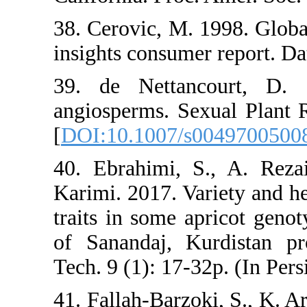
38. Cerovic, M.
insights consum
39. de Nettan
angiosperms. S
[
DOI:10.1007/
40. Ebrahimi, 
Karimi. 2017. V
traits in some 
of Sanandaj, K
Tech. 9 (1): 17-
41. Fallah-Barz