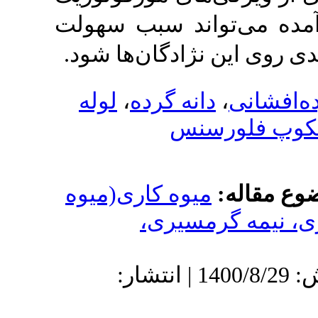
اند سبب سهولت
ژادگان‌‌‌ها شود
لوله
،
نه گرده
نس
وه کاری(میوه
مسیری
دریافت: 1398/10/24 | پذیرش: 1400/8/29 | انتشار: