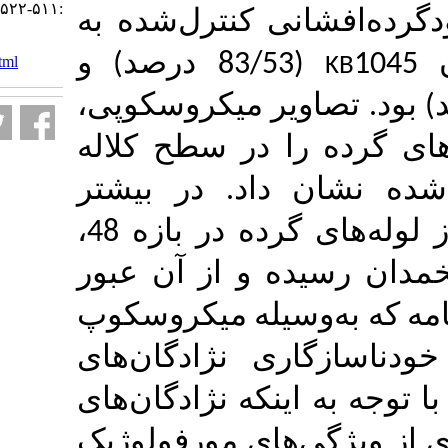
:۵۱۱-۵۲۲
 کنترل‌‌شده به
URL:
http://journal-
(83/53 درصد) و
irshs.ir/article-۱-۴۲۲-fa.html
ر میکروسکوپی
 در سطح کلاله
داد. در
بیشتر
نژادگان‌‌‌ها تعداد محدودی از لوله‌‌های گرده در بازه 48،
72، 96 از آن عبور
سیله میکروسکوپ
ژادگان‌‌‌های
که نژادگان‌‌‌های
ای مورفولوژیک