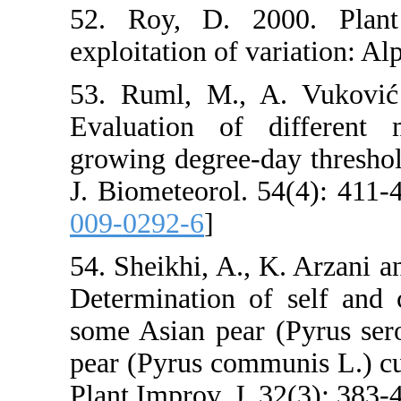
52. Roy, D. 2
exploitation of 
53. Ruml, M.,
Evaluation of
growing degree-
J. Biometeorol.
009-0292-6
]
54. Sheikhi, A.
Determination o
some Asian pea
pear (Pyrus com
Plant Improv. J