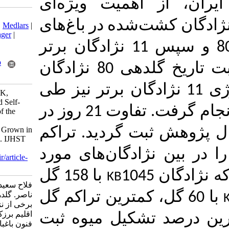
همیت ویژه‌‌ای
Download citation:
 کشت‌شده در باغ‌‌های
BibTeX
|
RIS
|
EndNote
|
Medlars
|
ProCite
|
Reference Manager
|
RefWorks
Send citation to:
Mendeley
Zotero
افزون بر ثبت تاریخ گلدهی 80 نژادگان‌
RefWorks
نیز طی
Fallah-Barzoki S, Arzani K,
Bouzari N. Flowering and Self-
تفاوت 21 روز در
Incompatibility in Some of the
Superior Apricot (Prunus
armeniaca L.) Genotypes Grown in
تراکم
بت گردید
Barzok (Kashan) Climate. IJHST
2022; 23 (3) :511-522
‌‌ان‌‌‌های مورد
URL:
http://journal-irshs.ir/article-
1-422-fa.html
با 158 گل
KB
فلاح سعیده، ارزانی کاظم، بوذری
، کمترین تراکم گل
ناصر. گلدهی و خودناسازگاری
برخی از نژادگان‌‌‌های برتر زردآلو در
اقلیم برزک کاشان. مجله علوم و
کیل میوه ثبت
فنون باغبانی ایران. ۱۴۰۱; ۲۳ (۳)