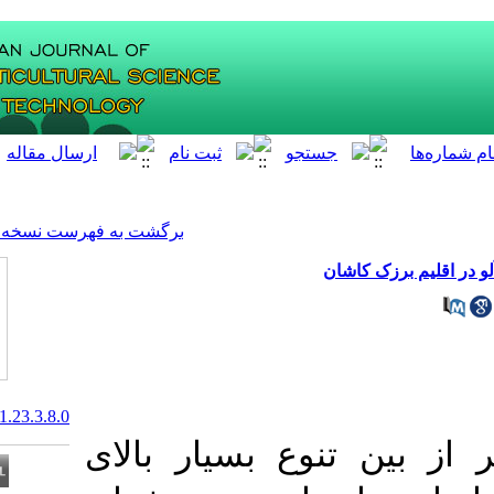
[ English ]
]
Archive
[
برگشت به فهرست نسخه ها
20.1001.1.16807154.1401.23.3.8.0
وع بسیار بالای