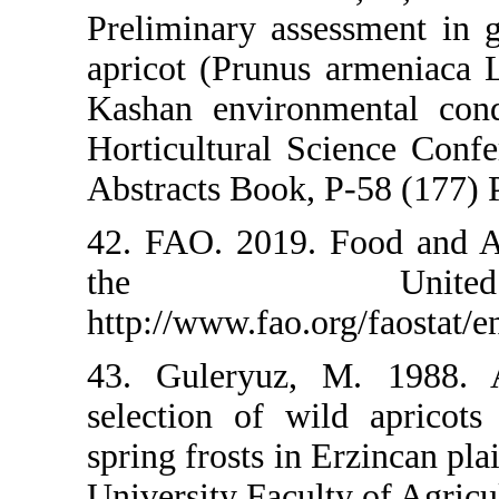
Preliminary ass
apricot (Prunu
Kashan environ
Horticultural 
Abstracts Book,
42. FAO. 2019.
the U
http://www.fao.
43. Guleryuz
selection of w
spring frosts in
University Facu