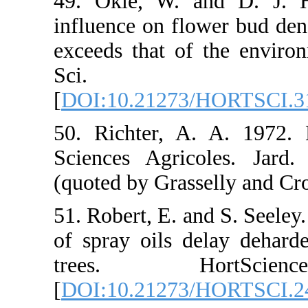
49. Okie, W. 
influence on fl
exceeds that o
Sci. 
[
DOI:10.21273
50. Richter, 
Sciences Agric
(quoted by Gra
51. Robert, E. 
of spray oils 
trees. Ho
[
DOI:10.21273