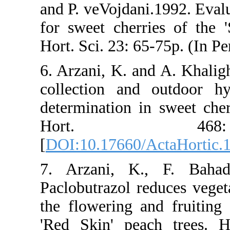
and P. veVojdan
for sweet cherr
Hort. Sci. 23: 6
6. Arzani, K. a
collection and
determination 
Hort.
[
DOI:10.17660/
7. Arzani, K
Paclobutrazol 
the flowering 
'Red Skin' pea