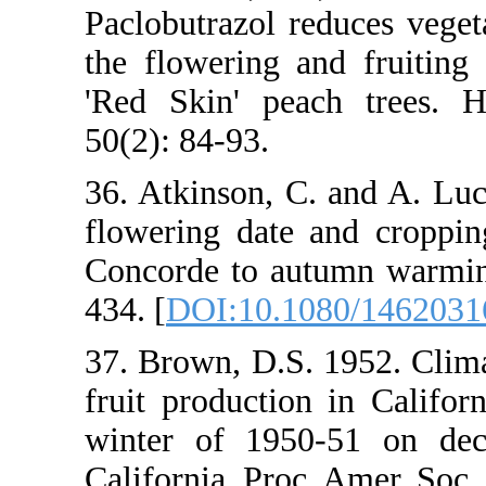
Paclobutrazol 
the flowering 
'Red Skin' pea
50(2): 84-93.
36. Atkinson, 
flowering dat
Concorde to au
434. [
DOI:10.1
37. Brown, D.S.
fruit productio
winter of 195
California. Pro