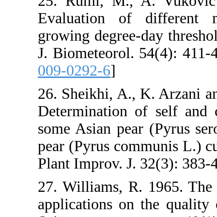
25. Ruml, M.,
Evaluation of
growing degree-
J. Biometeorol.
009-0292-6
]
26. Sheikhi, A.
Determination o
some Asian pea
pear (Pyrus com
Plant Improv. J
27. Williams, 
applications on