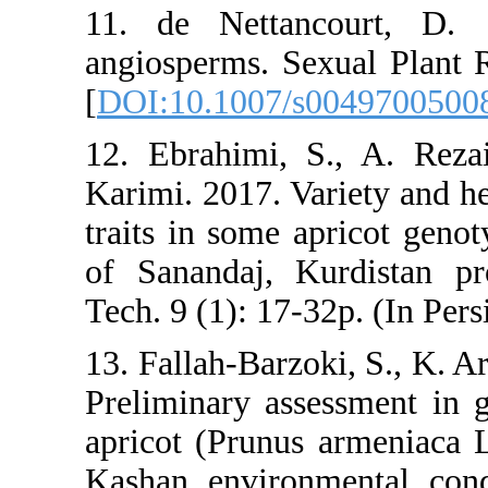
11. de Nettan
angiosperms. S
[
DOI:10.1007/
12. Ebrahimi, 
Karimi. 2017. V
traits in some 
of Sanandaj, K
Tech. 9 (1): 17-
13. Fallah-Barz
Preliminary ass
apricot (Prunu
Kashan environ