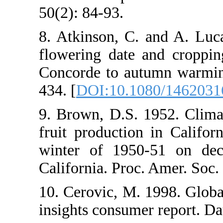
50(2): 84-93.
8. Atkinson, C
flowering dat
Concorde to au
434. [
DOI:10.1
9. Brown, D.S. 
fruit productio
winter of 195
California. Pro
10. Cerovic, M.
insights consum