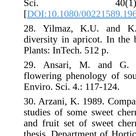
Sci. 
[
DOI:10.1080/
28. Yilmaz, 
diversity in ap
Plants: InTech.
29. Ansari, 
flowering pheno
Enviro. Sci. 4.:
30. Arzani, K. 
studies of some
and fruit set 
thesis, Departm