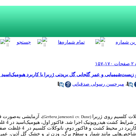
ت‌شیمیایی و عمر گلجایی گل بریدنی ژربرا با کاربرد هیومیک‌اسید و
،
میرحسن رسولی صدقیانی
کلات کلسیم روی
ژربرا
، آزمایشی به‌صورت ف
(
Gerbera jamesonii
cv. Dune)
 شرایط کشت هیدروپونیک
ربرد در محیط کشت
و فاکتور دوم، نانوکلات کلسیم در 4
شاخص‌هایی مانند شمار و سطح برگ، وزن تر و خشک گل آذین، عمر گ