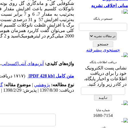
شکوفایی گل و ماندگاری گل روی بوته و ف
مبانی اخلاقی نشریه
نانوکلات کلسیم باعث افزایش مقدار فعال
به‌ترتیب به مقد
جستجو در پایگاه
برگ با افزایش غلظت نانوکلات کلسیم اف
کلی می‌توان گفت کاربرد همزمان هیومیک‌
2000 میلی‌گرم در لیترهیومیک‌اسید و 2 گرم در لیتر نانوکلات کلسیم موثرتر بودند.
جستجوی پیشرفته
دریافت اطلاعات پایگاه
واژه‌های کلیدی:
آنزیم‌های آنتی‌اکسیدانی
،
نشانی پست الکترونیک
خود را برای دریافت
متن کامل
[PDF 428 kb]
(۱۷۱۷ دریافت)
اطلاعات و اخبار پایگاه،
در کادر زیر وارد کنید.
نوع مطالعه:
پژوهشي
|
موضوع مقاله:
گی
دریافت: 1397/8/30 | پذیرش: 1398/2/29 | انتشار: 1398/7/22
شماره شاپا
1680-7154
ناشر