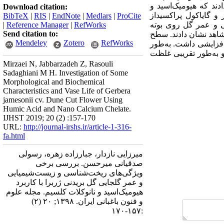
ادند که هیومیک‌اسید و
Download citation:
 و گایاکول پراکسیداز
BibTeX
|
RIS
|
EndNote
|
Medlars
|
ProCite
 گلجایی و عمر گل روی بوته
RefWorks
|
Reference Manager
|
Send citation to:
 و ساقه گلدهنده نیز 20 % نسبت به افزایش شاهد نشان دادند. سطح
Mendeley
Zotero
RefWorks
افزایشی داشت. به‌طور
و به‌طور تقریبی غلظت
Mirzaei N, Jabbarzadeh Z, Rasouli
Sadaghiani M H. Investigation of Some
Morphological and Biochemical
Characteristics and Vase Life of Gerbera
jamesonii cv. Dune Cut Flower Using
Humic Acid and Nano Calcium Chelate.
IJHST 2019; 20 (2) :157-170
URL:
http://journal-irshs.ir/article-1-316-
fa.html
میرزایی نازدار، جبارزاده زهره، رسولی
صدقیانی میرحسن. بررسی برخی
ویژگی‌های ریخت‌شناسی و زیست‌شیمیایی
و عمر گلجایی گل بریدنی ژربرا با کاربرد
هیومیک‌اسید و نانوکلات کلسیم. مجله علوم
و فنون باغبانی ایران. ۱۳۹۸; ۲۰ (۲)
:۱۵۷-۱۷۰