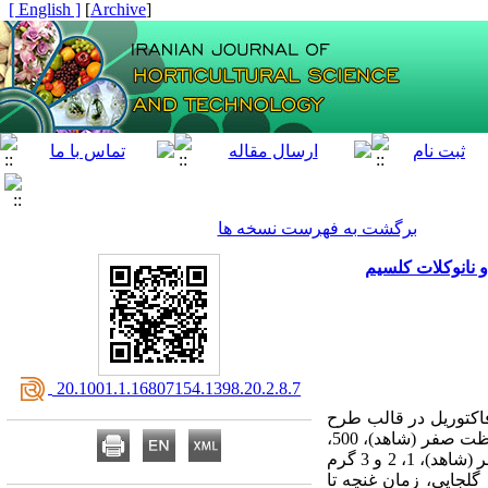
[ English ]
]
Archive
[
برگشت به فهرست نسخه ها
 نانوکلات کلسیم
‎ 20.1001.1.16807154.1398.20.2.8.7
اکتوریل در قالب طرح
اجرا شد. فاکتور اول، هیومیک‌اسید در 4 غلظت صفر (شاهد)، 500،
غلظت صفر (شاهد)، 1، 2 و 3 گرم
لجایی، زمان غنچه تا