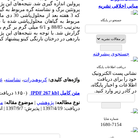
مبانی اخلاقی نشریه
جستجو در پایگاه
باردهی در درختان نارنگی کینو پیشنهاد کر
جستجوی پیشرفته
دریافت اطلاعات پایگاه
نشانی پست الکترونیک
خود را برای دریافت
واژه‌های کلیدی:
کربوهیدرات
،
نشاسته
،
غ
اطلاعات و اخبار پایگاه،
در کادر زیر وارد کنید.
متن کامل
[PDF 267 kb]
(۱۶۵۰ دریافت)
نوع مطالعه:
پژوهشي
|
موضوع مقاله:
می
دریافت: 1397/4/19 | پذیرش: 1397/9/7 | انتشار: 1398/3/4
شماره شاپا
1680-7154
ناشر