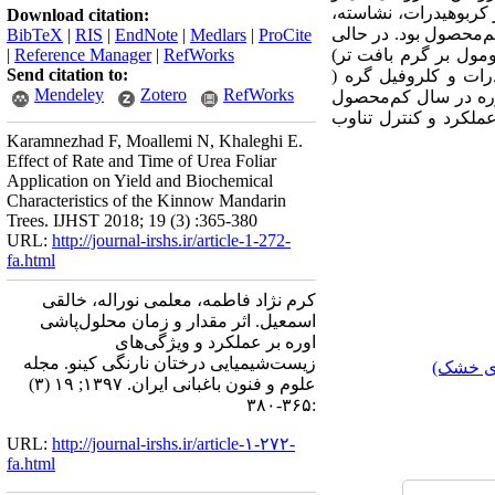
 از محلول‌پاشی 15 دی ماه، بیشترین مقدار کربوهیدرات، نشاسته،
Download citation:
لول‌پاشی شده با اوره (هر دو غلظت 75/0% و 5/1%) در سال کم‌محصول بود. در حالی
BibTeX
|
RIS
|
EndNote
|
Medlars
|
ProCite
ی 30 دی ماه، بیشترین مقدار پرولین برگ و گره ( به ترتیب 5/348 و 3/383 میکرومول بر گرم بافت تر)
RefWorks
|
Reference Manager
|
Send citation to:
قدار کربوهیدرات و کلروفیل گره (
Mendeley
Zotero
RefWorks
 میلی گرم بر گرم بافت تر) در گیاهان محلول‌پاشی شده در 30 دی ماه با غلظت 5/1% اوره در سال کم‌محصول
 15 دی‌ماه را به منظور افزایش عملکرد و کنترل تناوب
Karamnezhad F, Moallemi N, Khaleghi E.
Effect of Rate and Time of Urea Foliar
Application on Yield and Biochemical
Characteristics of the Kinnow Mandarin
Trees. IJHST 2018; 19 (3) :365-380
URL:
http://journal-irshs.ir/article-1-272-
fa.html
کرم نژاد فاطمه، معلمی نوراله، خالقی
اسمعیل. اثر مقدار و زمان‌ محلول‌پاشی
اوره بر عملکرد و ویژگی‌های
زیست‌شیمیایی درختان نارنگی کینو. مجله
ای خشک)
علوم و فنون باغبانی ایران. ۱۳۹۷; ۱۹ (۳)
:۳۶۵-۳۸۰
URL:
http://journal-irshs.ir/article-۱-۲۷۲-
fa.html