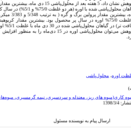
پرولین اندازه گیری شد. نتیجه‌های این پژوهش نشان داد، 5 هفته بعد
پروتئین برگ و نشاسته گره مربوط به گیاهان مح
که 3 هفته بعد از محلول‌پاش
مربوط به گیاهان محلول‌پاشی شده با غلظت 75/0% اوره در سال پر محصول بود. بیشترین م
به‌ترتیب 88/85 و 6/1
گزارش شد. با توجه به نتیجه‌های این پژوهش می‌توان محلول‌پاشی اوره در
د.
لظت اوره
،
محلول‌پاشی
وه کاری(میوه های ریز، معندله و سردسیری، نیمه گرمسیری، میوه‌ه
ارسال پیام به نویسنده مسئول