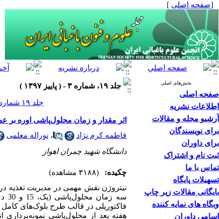
[
صفحه اصلی
]
بخش‌های اصلی
جلد ۱۹، شماره ۳ - ( پاییز ۱۳۹۷ )
صفحه اصلی
جلد ۱۹ شماره ۳ صفحات ۳۸۰-۳۶۵
اطلاعات نشریه
آرشیو مجله و مقالات
اثر مقدار و زمان‌ محلول‌پاشی اوره بر ع
برای نویسندگان
فاطمه کرم نژاد
،
نوراله معلمی
برای داوران
دانشگاه شهید چمران اهواز
ثبت نام و اشتراک
تماس با ما
چکیده:
(۳۱۸۸ مشاهده)
تسهیلات پایگاه
نیتروژن نقش مهمی در مدیریت تغذیه درخ
بایگانی مقالات زیر چاپ
سه 
وبگاه های نمایه کننده
هفته بعد از محلول‌پاشی نمونه‌برداری 
اسامی داوران