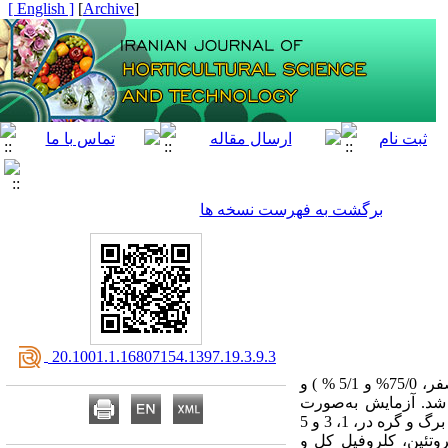
[ English ]
]
Archive
[
برگشت به فهرست نسخه ها
‎ 20.1001.1.16807154.1397.19.3.9.3
(صفر، 75/0% و 5/1 % ) و
 ارزیابی شد. آزمایش به‌صورت
فاکتوریلی در قالب طرح بلوک‌های کامل تصادفی با 3 تکرار در سال‌های 1396-1394 انجام شد. در این آزمایش از برگ و گره در، 1، 3 و 5
روتئین، کلروفیل کل و