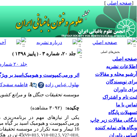
[
صفحه اصلی
]
بخش‌های اصلی
جلد ۲۰، شماره ۳ - ( پاییز ۱۳۹۸ )
صفحه اصلی
جلد ۲۰ شماره ۳ صفحات ۲۹۶-۲۸۵
اطلاعات نشریه
آرشیو مجله و مقالات
اثر ورمی‌کمپوست و هیومیک‌اسید بر ویژگی‌های رش
برای نویسندگان
بهلول عباس زاده
،
فاطمه سفیدک
برای داوران
موسسه تحقیقات جنگل ها و مراتع کشور
ثبت نام و اشتراک
تماس با ما
چکیده:
(۳۰۹۲ مشاهده)
تسهیلات پایگاه
یکی از نیازهای مهم در برنامه‌ریزی 
بایگانی مقالات زیر چاپ
ورمی‌کمپوست و هیومیک ‌اسید بر گیاه مو
وبگاه های نمایه کننده
45 تن در هکتار، هیومیک ‌اسید در سطح‌های 5، 5/7، 10، 5/12 و 15 لیتر در هکتار و پنج سطح تلفیقی از آن‌ها
اسامی داوران
(V9+H15, V18+H12.5, V27+H10,