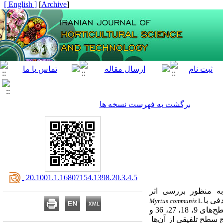
[ English ]
]
Archive
[
برگشت به فهرست نسخه ها
‎ 20.1001.1.16807154.1398.20.3.4.5
ه
‌منظور بررسی اثر
 تصادفی با
Myrtus communis
L.
16 تیمار و سه تکرار در موسسه تحقیقات جنگل‌ها و مراتع کشور اجرا شد. تیما‌رها شامل ورمی‌کمپوست در سطح‌های 9، 18، 27، 36 و