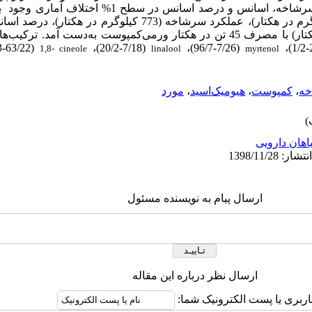
بود. بین تیمارها از لحاظ عملکرد برگ، سرشاخه، اسانس و درصد اسانس در سطح 1% اختلاف آماری وجود
ب
(40/3-63/22)،
(20/2-7/18)،
(96/7-7/26)،
1,8- cineole
linalool
myrtenol
ه
،
کمپوست
،
هیومیک‌اسید
،
مورد
اهان دارویی
ارسال پیام به نویسنده مسئول
ارسال نظر درباره این مقاله
اربری یا پست الکترونیک شما: