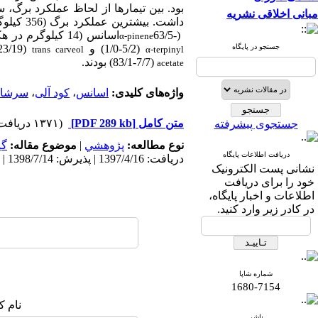
مبانی اخلاقی نشریه
(63/5-
اسانس (14 کیلوگرم در هکتار) با مصرف 45 تن در هکتار ورمی‌کمپوست به‌دست آمد. ترکیب‌های عمده اسانس مورد
α-pinene
جستجو در پایگاه
(1/0-5/2) و
(1/2-23/19)،
trans carveol
α-terpinyl
(83/1-7/7) بودند.
acetate
واژه‌های کلیدی:
اسانس
،
کود آلی
،
سرشاخ
متن کامل
[PDF 289 kb]
(۱۳۷۱ دریافت)
جستجوی پیشرفته
نوع مطالعه:
پژوهشي
|
موضوع مقاله:
گی
دریافت اطلاعات پایگاه
دریافت: 1397/4/16 | پذیرش: 1398/7/14 | انتشار: 1398/11/28
نشانی پست الکترونیک
خود را برای دریافت
اطلاعات و اخبار پایگاه،
در کادر زیر وارد کنید.
شماره شاپا
1680-7154
نام ک
ناشر