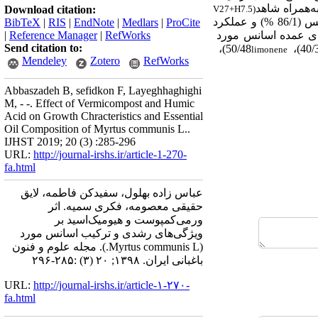
ه‌همراه شاهد
Download citation:
V27+H7.5)
داشت. بیشترین عملکرد برگ (356 کیلوگرم در هکتار)، عملکرد سرشاخه (773 کیلوگرم در هکتار)، درصد اسانس (86/1 %) و عملکرد
BibTeX
|
RIS
|
EndNote
|
Medlars
|
ProCite
|
Reference Manager
|
RefWorks
Send citation to:
50/48)،
limonene
Mendeley
Zotero
RefWorks
Abbaszadeh B, sefidkon F, Layeghhaghighi
M, - -. Effect of Vermicompost and Humic
Acid on Growth Chracteristics and Essential
Oil Composition of Myrtus communis L..
IJHST 2019; 20 (3) :285-296
URL:
http://journal-irshs.ir/article-1-270-
fa.html
عباس زاده بهلول، سفیدکن فاطمه، لایق
حقیقی معصومه، فکری سمیه. اثر
ورمی‌کمپوست و هیومیک‌اسید بر
ویژگی‌های رشدی و ترکیب اسانس مورد
(Myrtus communis L.). مجله علوم و فنون
باغبانی ایران. ۱۳۹۸; ۲۰ (۳) :۲۸۵-۲۹۶
URL:
http://journal-irshs.ir/article-۱-۲۷۰-
fa.html