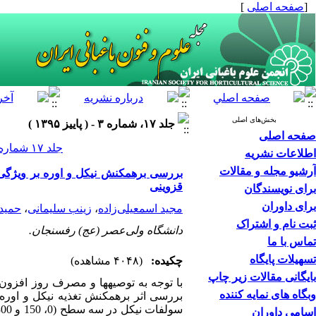
[
صفحه اصلی
]
بخش‌های اصلی
جلد ۱۷، شماره ۳ - ( پاییز ۱۳۹۵ )
صفحه اصلی
جلد ۱۷ شماره ۳ صفحات ۳۳۸-۳۲۵
اطلاعات نشریه
آرشیو مجله و مقالات
بررسی برهمکنش نیکل و اوره بر ویژگی‌ه
قزوینی
برای نویسندگان
برای داوران
مجید اسمعیلی‌‌زاده
،
زینب سلیمانی
،
حمید
ثبت نام و اشتراک
دانشگاه ولی‌‌عصر (عج) رفسنجان.
تماس با ما
تسهیلات پایگاه
چکیده:
(۴۰۴۸ مشاهده)
بایگانی مقالات زیر چاپ
با توجه به توصیه‏ها و مصرف روز افزو
وبگاه های نمایه کننده
بررسی اثر برهمکنش تغذیه نیکل و اوره
سولفات نیکل در سه سطح (0، 150 و 300 میلی‌‌گرم در لیتر)، اوره در دو سطح
اسامی داوران