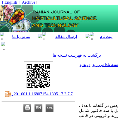
[ English ]
]
Archive
[
برگشت به فهرست نسخه ها
ته بادامی ریز زرند و
‎ 20.1001.1.16807154.1395.17.3.7.7
وهش در گلخانه با هدف
ل با سه فاکتور شامل
زرند و قزوینی
در قالب