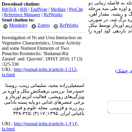
محلول‌پاشی طی سه مرحله به فاصله زمانی دو
Download citation:
کل و اوره طی سه مرحله
BibTeX
|
RIS
|
EndNote
|
Medlars
|
ProCite
 و ریشه، مقدار آهن،
|
Reference Manager
|
RefWorks
ره برگ شد، در صورتی‌
Send citation to:
یم اوره‌آز توسط نیکل
RefWorks
Zotero
Mendeley
د بازدهی کود اوره را
Investigation of Ni and Urea Interaction on
Vegetative Characteristics, Urease Activity
and some Nutrient Elements of Two
Pistachio Rootstocks: ʻBadamai-Riz
Zarandʼ and ʻQazviniʼ. IJHST 2016; 17 (3)
:325-338
URL:
http://journal-irshs.ir/article-1-212-
ای خشک)
fa.html
اسمعیلی‌‌زاده مجید، سلیمانی زینب، روستا
حمیدرضا. بررسی برهمکنش نیکل و اوره بر
ویژگی‌های رویشی، فعالیت آنزیم اوره‌آز و
برخی عنصرهای غذایی دو پایه پسته بادامی
ریز زرند و قزوینی. مجله علوم و فنون
باغبانی ایران. ۱۳۹۵; ۱۷ (۳) :۳۲۵-۳۳۸
URL:
http://journal-irshs.ir/article-۱-۲۱۲-
fa.html