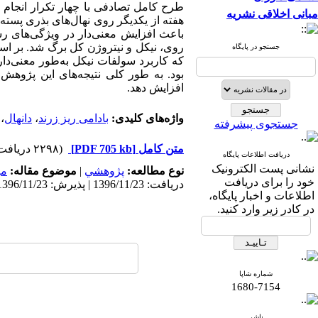
مبانی اخلاقی نشریه
هفته از یکدیگر روی نهال‌های بذری پسته
باعث افزایش معنی‌دار در ویژگی‌های ر
روی، نیکل و نیتروژن کل برگ شد. بر اس
جستجو در پایگاه
که کاربرد سولفات نیکل به‌طور معنی‌دا
بود. به ‌طور کلی نتیجه‌‌های این پژوهش
افزایش دهد.
واژه‌های کلیدی:
بادامی ریز زرند
،
دانهال
،
جستجوی پیشرفته
متن کامل
[PDF 705 kb]
(۲۲۹۸ دریافت)
دریافت اطلاعات پایگاه
نشانی پست الکترونیک
نوع مطالعه:
پژوهشي
|
موضوع مقاله:
می
خود را برای دریافت
دریافت: 1396/11/23 | پذیرش: 1396/11/23 | انتشار: 1396/11/23
اطلاعات و اخبار پایگاه،
در کادر زیر وارد کنید.
شماره شاپا
1680-7154
ناشر