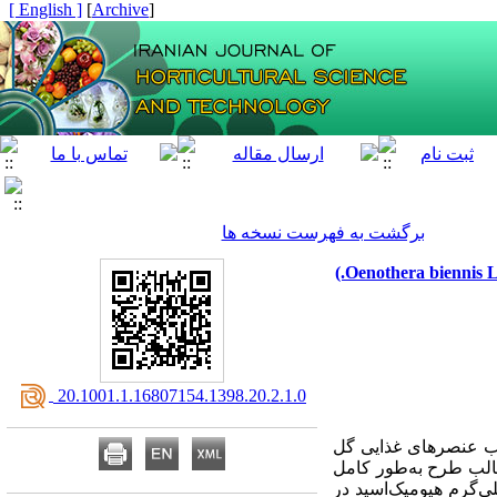
[ English ]
]
Archive
[
برگشت به فهرست نسخه ها
اثر هیومیکاسید، قارچ‌های مایکوریزا و بقایای روناس بر ویژگی‌های رشدی و جذب عنصرهای غذایی گل مغربی (Oenothera biennis L.)
‎ 20.1001.1.16807154.1398.20.2.1.0
 عنصرهای غذایی گل
الب طرح به‌طور کامل
مار شامل شاهد (بدون کود)، 5/1 و 3 گرم قارچ مایکوریزا در هر کیلوگرم خاک، 16 و 32 میلی‌گرم هیومیک‌‌اسید در