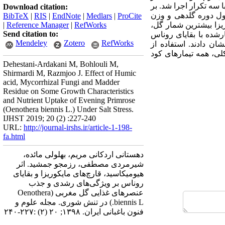
ا سه تکرار اجرا
شد. بر
Download citation:
 دوره گلدهی و وزن
BibTeX
|
RIS
|
EndNote
|
Medlars
|
ProCite
یزا
بیشترین
شمار گل،
RefWorks
|
Reference Manager
|
Send citation to:
رشده با بقایای روناس
Mendeley
Zotero
RefWorks
ان دادند.
استفاده از
کلی، همه تیمارهای کود
Dehestani-Ardakani M, Bohlouli M,
Shirmardi M, Razmjoo J. Effect of Humic
acid, Mycorrhizal Fungi and Madder
Residue on Some Growth Characteristics
and Nutrient Uptake of Evening Primrose
(Oenothera biennis L.) Under Salt Stress.
IJHST 2019; 20 (2) :227-240
URL:
http://journal-irshs.ir/article-1-198-
fa.html
دهستانی اردکانی مریم، بهلولی مائده،
شیرمردی مصطفی، رزمجو جمشید. اثر
هیومیکاسید، قارچ‌های مایکوریزا و بقایای
روناس بر ویژگی‌های رشدی و جذب
عنصرهای غذایی گل مغربی (Oenothera
biennis L.) در تنش شوری. مجله علوم و
فنون باغبانی ایران. ۱۳۹۸; ۲۰ (۲) :۲۲۷-۲۴۰