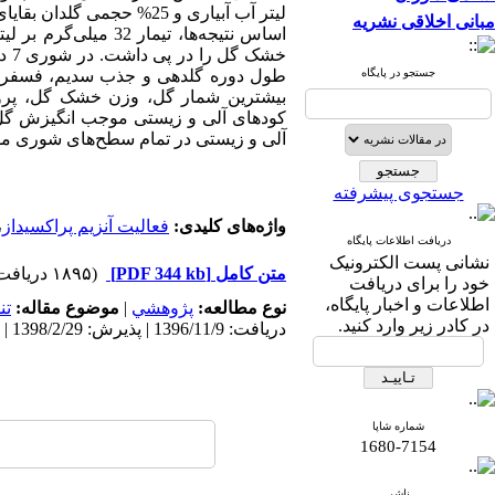
لیتر آب آبیاری و 25% حجمی گلدان بقایای گیاه روناس در سه سطح شوری خاک (4، 7 و 12 دسی­زیمنس بر متر)
مبانی اخلاقی نشریه
اساس نتیجه‌ها،
تیمار 32 میلی‌گرم بر لیتر
خشک گل را در پی داشت
. در شوری 7
د
جستجو در پایگاه
طول دوره گلدهی و جذب سدیم، فسفر و پ
بیشترین
شمار گل، وزن خشک گل، پروتئی
کودهای آلی و زیستی موجب انگیزش گل د
آلی و زیستی در تمام سطح‌های شوری مو
جستجوی پیشرفته
واژه‌های کلیدی:
فعالیت آنزیم پراکسیداز
،
دریافت اطلاعات پایگاه
نشانی پست الکترونیک
متن کامل
[PDF 344 kb]
(۱۸۹۵ دریافت)
خود را برای دریافت
اطلاعات و اخبار پایگاه،
نوع مطالعه:
پژوهشي
|
موضوع مقاله:
تن
در کادر زیر وارد کنید.
دریافت: 1396/11/9 | پذیرش: 1398/2/29 | انتشار: 1398/8/18
شماره شاپا
1680-7154
ناشر