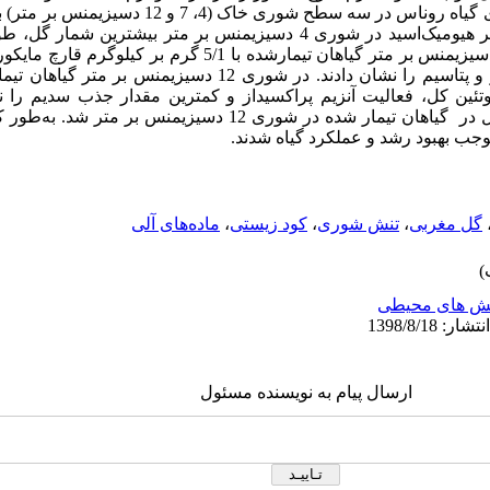
ب
هیومیک‌‌اسید
در شوری
4
دسی­زیمنس بر متر
بیشترین شمار
گل، طول
سی­زیمنس بر متر
گیاهان تیمارشده با 5/1 گرم بر کیلوگرم قارچ
مایکور
تاسیم را نشان دادند. د
ر شوری 12
دسی­زیمنس بر متر
گیاهان تیما
ن کل، فعالیت آنزیم پراکسیداز و کمترین مقدار جذب سدیم را نش
ر گیاهان تیمار شده در شوری 12
دسی­زیمنس بر متر
شد. به‌‌طور 
جب بهبود رشد و عملکرد گیاه شدند.
گل مغربی
،
تنش شوری
،
کود زیستی
،
ماده‌های آلی
ش های محیطی
ارسال پیام به نویسنده مسئول