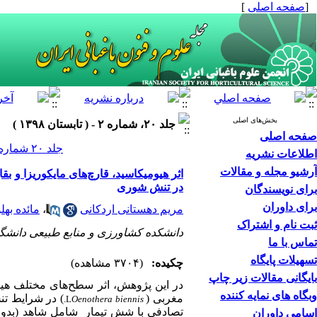
[
صفحه اصلی
]
بخش‌های اصلی
جلد ۲۰، شماره ۲ - ( تابستان ۱۳۹۸ )
صفحه اصلی
جلد ۲۰ شماره ۲ صفحات ۲۴۰-۲۲۷
اطلاعات نشریه
آرشیو مجله و مقالات
در تنش شوری
برای نویسندگان
برای داوران
مریم دهستانی اردکانی
،
مائده بهل
ثبت نام و اشتراک
دانشکده کشاورزی و منابع طبیعی دانشگا
تماس با ما
تسهیلات پایگاه
چکیده:
(۳۷۰۴ مشاهده)
بایگانی مقالات زیر چاپ
در این پژوهش،
اثر
سطح‌های
مختلف
هیو
وبگاه های نمایه کننده
مغربی (
)
در شرایط
تن
.
L
Oenothera biennis
اسامی داوران