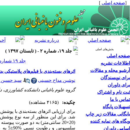
[
صفحه اصلی
]
بخش‌های اصلی
جلد ۱۹، شماره ۲ - ( تابستان ۱۳۹۷ )
صفحه اصلی
جلد ۱۹ شماره ۲ صفحات ۱۷۰-۱۵۷
اطلاعات نشریه
آرشیو مجله و مقالات
اثرهای بسته‌بندی با فیلم‌های پلاستیکی ب
برای نویسندگان
نوشین مداح حسینی
،
سید حسین م
برای داوران
گروه علوم باغبانی دانشکده کشاورزی، 
ثبت نام و اشتراک
تماس با ما
چکیده:
(۴۱۶۵ مشاهده)
تسهیلات پایگاه
بایگانی مقالات زیر چاپ
شد.
برای این منظور از سه نوع پوشش اکسی
وبگاه های نمایه کننده
(20×20 سانتی‌‌متر) به دو صورت پیوسته و منفذدار استفاده شد. پس از بسته‌‌بندی، تمام نمونه‌‌ها وزن و در سردخانه با دمای 1
سلسیوس و رطوبت نسبی %90
±
5 به مدت 35 روز نگهداری شدند. ویژگی‌های کیفی مانند کاهش وزن، سفتی،
اسامی داوران