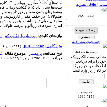
ماده‌های جامد محلول، ویتامین
C
، کارو
مبانی اخلاقی نشریه
نتیجه‌ها نشان داد که با گذشت زمان، ک
پوشش‌های بدون منفذ برخوردار بودند و
جستجو در پایگاه
فیلم
OPP
در حفظ مقدار کاروتنوئید، وی
سلوفان و پلی‌‌اتیلن داشت
. بنابراین، با ت
انباری
میوه
های
زردآلو
و
عرضه طولانی‌‌تر
واژه‌های کلیدی:
پلی‌‌اتیلن با چگالی کم
،
سف
جستجوی پیشرفته
متن کامل
[PDF 627 kb]
(۱۴۲۲ دریافت)
دریافت اطلاعات پایگاه
نوع مطالعه:
پژوهشي
|
موضوع مقاله:
فی
نشانی پست الکترونیک
دریافت: 1396/10/30 | پذیرش: 1397/7/22 | انتشار: 1397/11/13
خود را برای دریافت
اطلاعات و اخبار پایگاه،
در کادر زیر وارد کنید.
شماره شاپا
1680-7154
ناشر