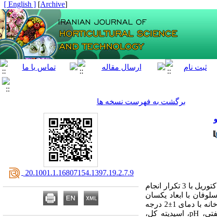
[ English ]
]
Archive
[
برگشت به فهرست نسخه ها
و
‎ 20.1001.1.16807154.1397.19.2.7.9
برای ارزیابی اثرهای بسته‌‌بندی با پوشش‌‌های مختلف بر عمر پس از برداشت میوه زردآلو آزمایشی به‌صورت فاکتوریل با 3 تکرار انجام
سلوفان با ابعاد یکسان
±
2 درجه
pH
، اسیدیته کل،