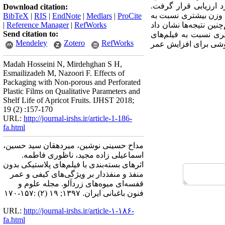
رد ارزیابی قرار گرفت.
Download citation:
ش وزن بیشتری نسبت به
BibTeX
|
RIS
|
EndNote
|
Medlars
|
ProCite
ین نتیجه‌ها نشان داد
RefWorks
|
Reference Manager
|
Send citation to:
ری نسبت به فیلم‌‌های
Mendeley
Zotero
RefWorks
شی
برای
افزایش
عمر
Madah Hosseini N, Mirdehghan S H,
Esmailizadeh M, Nazoori F. Effects of
Packaging with Non-porous and Perforated
Plastic Films on Qualitative Parameters and
Shelf Life of Apricot Fruits. IJHST 2018;
19 (2) :157-170
URL:
http://journal-irshs.ir/article-1-186-
fa.html
مداح حسینی نوشین، میردهقان سید حسین،
اسماعیلی زاده مجید، ناظوری فاطمه.
اثرهای بسته‌بندی با فیلم‌های پلاستیکی بدون
منفذ و منفذدار بر ویژگی‌های کیفی و عمر
قفسه‌‌ای میوه‌های زردآلو. مجله علوم و
فنون باغبانی ایران. ۱۳۹۷; ۱۹ (۲) :۱۵۷-۱۷۰
URL:
http://journal-irshs.ir/article-۱-۱۸۶-
fa.html