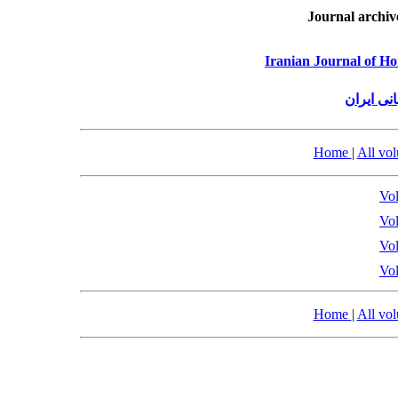
Journal archiv
Iranian Journal of Ho
نی ایران
Home
|
All vo
Vol
Vol
Vol
Vol
Home
|
All vo