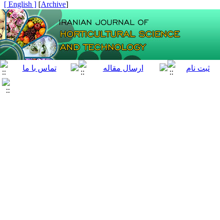
[ English ]
]
Archive
[