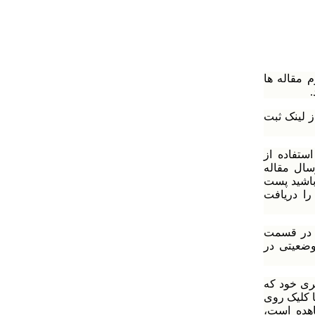
م مقاله ها
ز لینک ثبت
ستفاده از
سال مقاله
باشید پست
را دریافت
و در قسمت
وضعیتی در
ری خود که
 کلیک روی
هده است،