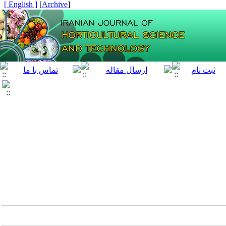
[ English ]
]
Archive
[