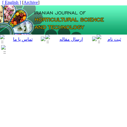
[ English ]
]
Archive
[