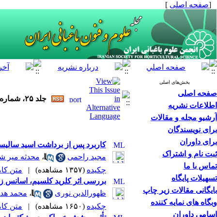
[
صفحه اصلی
]
بخش‌های اصلی
صفحه اصلی
جلد ۲۵، شماره ۴ - ( زمستان ۱۴۰۳ )
اطلاعات نشریه
آرشیو مجله و مقالات
برای نویسندگان
برای داوران
کاربرد پس از برداشت اسید سالیس
ثبت نام و اشتراک
مجید راحمی
،
محدثه میر ش
تماس با ما
چکیده
(۱۳۵۷ مشاهده)
|
متن کامل 
تسهیلات پایگاه
بررسی اثر کلرید کلسیم، اسانس زن
بایگانی مقالات زیر چاپ
ظهورالدین نوری
،
محمد هد
وبگاه های نمایه کننده
چکیده
(۱۶۵۰ مشاهده)
|
متن کامل 
اسامی داوران