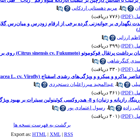
رکیب با اسانس دارچین بر کیفیت اناردانه‌‌ میوه رقم "رباب " طی انبا
ن
،
مریم دهستانی اردکانی
(PDF)
(۷۷۶ دریافت)
ظم ارزانی
(PDF)
(۳۹۹ دریافت)
Citrus sinensis cv. Fukum) روی برخی پایه‌های مرکبات
سدی کنگرشاهی
(PDF)
(۳۳۰ دریافت)
و میکرو و ویژگی‌های رشدی اسفناج (Spinacia oleracea L. cv. Virofly)
یلی
،
عبدالمجید میرزاعلیان دستجردی
(PDF)
(۳۶۱ دریافت)
سیترات بر بهبود ویژگی‌های پس از برداشت گل شاخه بریده میخک
نی زاده
،
رسول اعتمادی پور
(PDF)
(۴۰۱ دریافت)
برگشت به فهرست نسخه ها
Export as:
HTML
|
XML
|
RSS