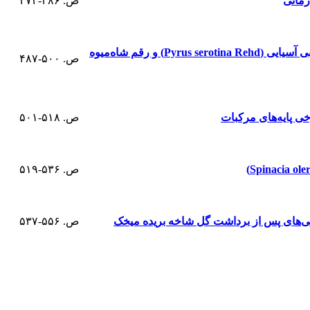
رمانی
ص. ۴۸۶-۴۷۳
مطالعه مورفولوژی و تأثیر دما و مدت نگهداری بر جوانه‌زنی گرده برخی از ارقام زودرس و میان‌رس گلابی آسیایی (Pyrus serotina Rehd) و رقم شاه‌میوه
ص. ۵۰۰-۴۸۷
ص. ۵۱۸-۵۰۱
ص. ۵۳۶-۵۱۹
ص. ۵۵۶-۵۳۷