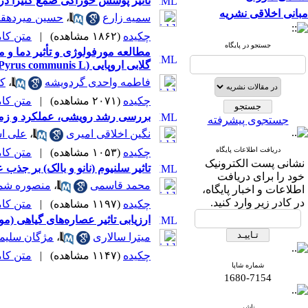
تأثیر پوشش خوراکی صمغ کتیرا در ت
مبانی اخلاقی نشریه
سمیه زارع
،
حسین میردهقا
چکیده
(۱۸۶۲ مشاهده)
|
متن کامل 
جستجو در پایگاه
گلابی اروپایی (Pyrus communis L.)
فاطمه واحدی گردویشه
،
کا
چکیده
(۲۰۷۱ مشاهده)
|
متن کامل 
بررسی رشد رویشی، عملکرد و زمان برداشت پرتقال فوکوموتو (oto
جستجوی پیشرفته
نگین اخلاقی امیری
،
علی ا
دریافت اطلاعات پایگاه
چکیده
(۱۰۵۳ مشاهده)
|
متن کامل 
نشانی پست الکترونیک
تاثیر سلنیوم (نانو و بالک) بر جذب عناصر ماکرو 
خود را برای دریافت
محمد قاسمی
،
منصوره شم
اطلاعات و اخبار پایگاه،
در کادر زیر وارد کنید.
چکیده
(۱۱۹۷ مشاهده)
|
متن کامل 
ارزیابی تاثیر عصاره‌های گیاهی (مورینگا، رازیانه و زنیان) و 8- هیدروکسی کوئینولین 
میترا سالاری
،
مژگان سلیما
چکیده
(۱۱۴۷ مشاهده)
|
متن کامل 
شماره شاپا
1680-7154
ناشر