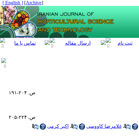
[ English ]
]
Archive
[
ص. ۲۰۴-۱۹۱
ص. ۲۲۴-۲۰۵
،
غلامرضا کاووسی
،
اکبر کرمی