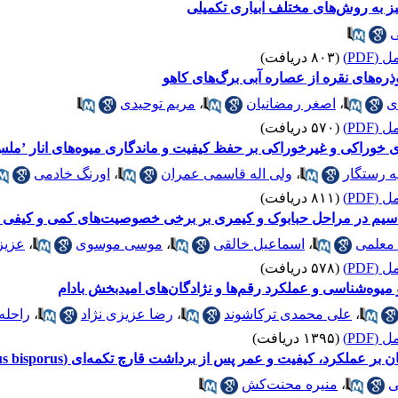
ز به روش‌های مختلف آبیاری تکمیلی
ی
(PDF)
(۸۰۳ دریافت)
ه‌های نقره از عصاره‌‌ آبی برگ‌های کاهو
ی
،
اصغر رمضانیان
،
مریم توحیدی
(PDF)
(۵۷۰ دریافت)
 رستگار
،
ولی اله قاسمی ‌عمران
،
اورنگ خادمی
(PDF)
(۸۱۱ دریافت)
تاسیم در مراحل حبابوک و کیمری بر برخی خصوصیت‌های کمی و کیفی 
 معلمی
،
اسماعیل خالقی
،
موسی موسوی
،
عزیز
(PDF)
(۵۷۸ دریافت)
میوه‌شناسی و عملکرد رقم‌ها و نژادگان‌های امیدبخش بادام
،
علی محمدی ترکاشوند
،
رضا عزیزی نژاد
،
راحله
(PDF)
(۱۳۹۵ دریافت)
 عملکرد، کیفیت و عمر پس از برداشت قارچ تکمه‌‌ای (Agaricus bisporus)
ی
،
منیره محنت‌کش