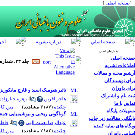
[
صفحه اصلی
]
بخش‌های اصلی
صفحه اصلی
جلد ۲۳، شماره ۲ - ( تابستان ۱۴۰۱ )
اطلاعات نشریه
آرشیو مجله و مقالات
برای نویسندگان
برای داوران
تاثیر هیومیک اسید و قارچ مایکوریز
ثبت نام و اشتراک
هاجر آفرین
،
زهره جبارزاده
تماس با ما
چکیده
(۳۱۸۷ مشاهده)
|
متن کامل 
تسهیلات پایگاه
گوناگونی ریختی و بیوشیمیایی جمعیت‎های Papaver pseudo-orientale Medw. در شمال غرب ا
بایگانی مقالات زیر چاپ
عبدالرضا نعمت الهی
،
فاطم
وبگاه های نمایه کننده
چکیده
(۲۶۸۲ مشاهده)
|
متن کامل 
اسامی داوران