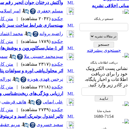
واکنش درختان جوان انجیر رقم سب
مبانی اخلاقی نشریه
مسلم جعفری
،
امیر اسلام
چکیده
(۲۰۴۲ مشاهده)
|
متن کامل 
جستجو در پایگاه
بهینه‌‌سازی شرایط ساخت سبز نانوذر
راضیه پروانه
،
محمد اعتماد
چکیده
(۱۷۸۹ مشاهده)
|
متن کامل 
اثر 1-متیل‌سیکلوپروپن و پوشش‌های‌ خوراکی و غیرخوراکی بر حفظ کیفیت و ماندگاری میوه‌های انار ’ملس ساوه‘ در طی انبار سرد
جستجوی پیشرفته
سیدمحمد حسینی ملا
،
سمیه
دریافت اطلاعات پایگاه
چکیده
(۲۳۱۷ مشاهده)
|
متن کامل 
نشانی پست الکترونیک
اثر محلول‌پاشی اوره و سولفات پ
خود را برای دریافت
نرجس فهدی هویزه
،
نوراله
اطلاعات و اخبار پایگاه،
در کادر زیر وارد کنید.
چکیده
(۲۲۱۸ مشاهده)
|
متن کامل 
ارزیابی ویژگی‌های ریخت‌شناسی و 
علی ایمانی
،
هاتف قریشی
چکیده
(۲۷۳۹ مشاهده)
|
متن کامل 
شماره شاپا
تاثیر ایندول بوتیریک اسید و تریپتوفان بر
1680-7154
سعید خسروی
،
مریم حقیق
ناشر