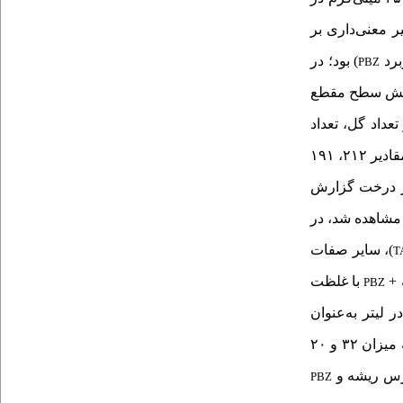
ه‌کار رفته، تأثیر معنی‌داری بر
برد
) بود؛ در
PBZ
بیشترین کاهش سطح مقطع
 بر تعداد گل، تعداد
میوه و عملکرد میوه داشتند. بیشترین عملکرد میوه در تیمارهای پاکلوبوترازول با غلظت‌های ۲۵۰، ۵۰۰ و ۱۰۰۰ میلی‌گرم در لیتر به‌ترتیب با مقادیر ۲۱۲، ۱۹۱
بوط به تیمار هرس ریشه بود که مقدار آن ۱۰۹ کیلوگرم در هر درخت گزارش
وه در تیمارهای ۲۵۰ ، 500 و 1000 میلی‌گرم در لیتر پاکلوبوترازول به ترتیب با 1120، 944 و 988 گرم مشاهده شد، در
)، سایر صفات
T
با غلظت
PBZ
م در لیتر به‌عنوان
و ۲۰
هرس ریشه و
PBZ