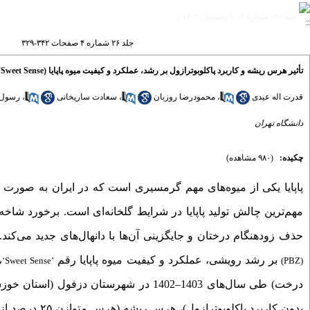
جلد ۲۶، شماره ۴ - ( زمستان ۱۴۰۴ )
جلد ۲۶ شماره ۴ صفحات ۳۴۲-۳۲۹
تأثیر هرس ریشه و کاربرد پاکلوبوترازول بر رشد، عملکرد و کیفیت میوه پاپایا (Carica papaya L. 'Sweet Sense') در شرایط گلخانه‌
قدرت اله عیدی
،
محمودرضا روزبان
،
سعادت ساریخانی
،
رسول 
دانشگاه تهران
چکیده:
(۹۸۰ مشاهده)
پاپایا
یکی از میوه‌های مهم گرمسیری است که در ایران به صورت گلخا
مهم‌‌ترین چالش تولید پاپایا در شرایط گلخانه‌‌ای است. برخورد شاخ
حذف زودهنگام درختان و جایگزینی آن‌ها با دانهال‌های جدید می‌‌
کند
.
بر رشد رویشی، عملکرد و کیفیت میوه پاپایا رقم
،
‘Sweet Sense’
)
PBZ
(
درخت) طی سال‌های 1403
–
1402 در شهرستان دزفول (استان خو