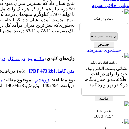
مبانی اخلاقی نشریه
جستجو در پایگاه
نتایج بدست آمده نشان داد که انجام تن
به
طوری
تاک به
ترتیب 72/11 و 53/11 درصد بیشتر از شاهد (16995099 ریال) را نشان داد.
جستجوی پیشرفته
واژه‌های کلیدی:
تنک میوه
،
درآمد کل
،
درج
دریافت اطلاعات پایگاه
نشانی پست الکترونیک
متن کامل
[PDF 473 kb]
(۱۸۵ دریافت)
خود را برای دریافت
اطلاعات و اخبار پایگاه،
نوع مطالعه:
پژوهشي
|
موضوع مقاله:
می
در کادر زیر وارد کنید.
دریافت: 1402/8/4 | پذیرش: 1403/4/28 | انتشار: 1404/11/11
شماره شاپا
1680-7154
ناشر