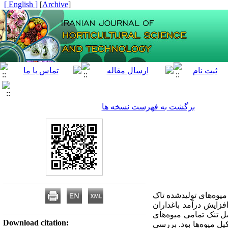
[ English ]
]
Archive
[
برگشت به فهرست نسخه ها
وه‌‌‌های تولیدشده تاک
فزایش درآمد باغداران
تنک تمامی میوه‌‌های
Download citation:
ی و بدشکل در چهار زمان 15، 30، 45 و 60 روز بعد از تشکیل میوه‌‌ها بود. بررسی