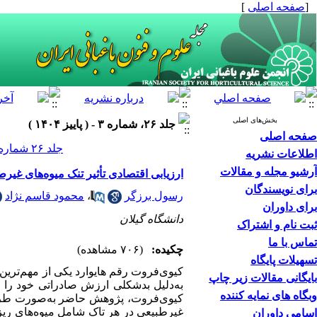
[
صفحه اصلی
]
بخش‌های اصلی
جلد ۲۶، شماره ۳ - ( پاییز ۱۴۰۴ )
صفحه اصلی
جلد ۲۶ شماره ۳ صفحات ۲۶۲-۲۴۹
اطلاعات نشریه
آرشیو مجله و مقالات
ارزیابی اقتصادی تأثیر تنک میوه‌های غیر
برای نویسندگان
رسول برزگر
،
محمود قاسم نژاد
برای داوران
دانشگاه گیلان
ثبت نام و اشتراک
تماس با ما
چکیده:
(۷۰۶ مشاهده)
تسهیلات پایگاه
کیوی‌فروت رقم هایوارد یکی از مهم‌ترین 
بایگانی مقالات زیر چاپ
به‌دلیل بدشکلی ارزش صادراتی خود را از
وبگاه های نمایه کننده
کیوی‌فروت، پژوهش حاضر به‌صورت طرح ب
اسامی داوران