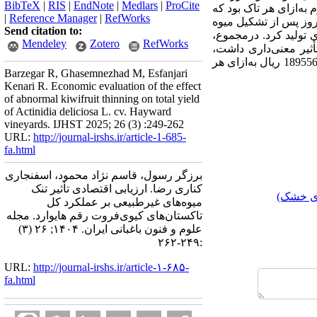
BibTeX
|
RIS
|
EndNote
|
Medlars
|
ProCite
 میوه درجه ممتاز در تیمار تنک 30 روز پس از تشکیل میوه، معادل 47/7 کیلوگرم به‌ازای هر تاک بود که
|
Reference Manager
|
RefWorks
رصد از عملکرد کل هر تاک را شامل می‌‌شد. هم‌چنین نتایج به­دست آمده حاکی از آن است که تیمار تنک 15 روز پس از تشکیل میوه
Send citation to:
2 درصد میوه‌های درجه یک بیشتری تولید کرد. درمجموع،
Mendeley
Zotero
RefWorks
ثیر معنی‌‌داری داشت،
که بیش‌‌ترین میزان درآمد کل در تنک 30 و 15 روز پس از تشکیل میوه، به ترتیب معادل 18987535 و 18955662 ریال به‌ازای هر
Barzegar R, Ghasemnezhad M, Esfanjari
Kenari R. Economic evaluation of the effect
of abnormal kiwifruit thinning on total yield
of Actinidia deliciosa L. cv. Hayward
vineyards. IJHST 2025; 26 (3) :249-262
URL:
http://journal-irshs.ir/article-1-685-
fa.html
برزگر رسول، قاسم نژاد محمود، اسفنجاری
کناری رضا. ارزیابی اقتصادی تأثیر تنک
ای خشک)
میوه‌های غیرطبیعی بر عملکرد کل
تاکستان‌های کیوی‌فروت‌‌ رقم هایوارد. مجله
علوم و فنون باغبانی ایران. ۱۴۰۴; ۲۶ (۳)
:۲۴۹-۲۶۲
URL:
http://journal-irshs.ir/article-۱-۶۸۵-
fa.html