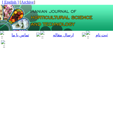
[ English ]
]
Archive
[