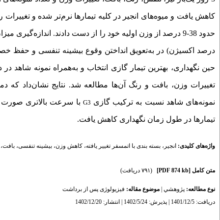
کاهش یافت و میوه‌های انجیر در کلیه تیمارها نرم‌تر شده و تغییرات ر
حدود 38-9 درصد از وزن اولیه خود را از دست دادند. اندازه‌گیری میزان تنفس نمونه‌ها نشان‌داد که تیمار
درصد اکسیژن) در به‌تعویق انداختن وقوع بیشینه تنفسی و حفظ خص
تغییرات وزن، بافت و رنگ آن‌ها مطالعه ‌شد. نتایج نشان‌داد که دم
نمونه‌های شاهد نسبت به ترکیب گازی
با سرعت بالاتری صورت گر
G3
تیمارها در طول زمان نگهداری کاهش یافت.
واژه‌های کلیدی:
انجیر
،
بسته بندی با اتمسفر تغییر یافته
،
کاهش وزن
،
بیشینه تنفسی
،
بافت
،
متن کامل
[PDF 874 kb]
(۷۹۱ دریافت)
نوع مطالعه:
پژوهشي
|
موضوع مقاله:
فیزیولوژی پس از برداشت
دریافت: 1401/12/5 | پذیرش: 1402/5/24 | انتشار: 1402/12/20