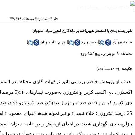
جلد ۲۴، شماره ۴ - ( زمستان ۱۴۰۲ )
جلد ۲۴ شماره ۴ صفحات ۴۶۸-۴۴۹
تاثیر بسته بندی با اتمسفر تغییریافته بر ماندگاری انجیر سیاه استهبان
ندا مفتون آزاد
،
حمید زارع
،
مریم شاه‌امیریان
تحقیقات، آموزش و ترویج کشاورزی
چکیده:
(۱۸۲۴ مشاهده)
هدف از پژوهش حاضر بررسی تاثیر ترکیبات گازی مختلف در اتمسفر ب
اکسیژن، دی اکسید کربن و نیتروژن به‌صورت تیمارهای
(5 درصد اکسیژن، 70 درصد دی اکسید کربن و 25 درصد نیتروژن)،
G1
دی اکسید کربن و 95 درصد نیتروژن)،
(5 درصد اکسیژن، 35 درصد دی اکسید کربن و 60 درصد نیتروژن)،
G3
25 درصد نیتروژن؛ خلاء نسبی) و نیز نمونه شاهد (هوای معمولی) استفاده شد. نمونه‌های انجیر
بازارپسندی نگهداری ‌شدند. در ابتدای آزمایش و در خاتمه میزان ا
3 روز یک‌بار نیز، تنفس، رنگ، بافت، تغییرات وزن و تعداد نمونه‌های آلوده به‌ قارچ اندازه‌گیری شد.