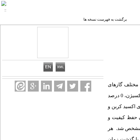
برگشت به فهرست نسخه ها
مختلف گازهای
(5 درصد اکسیژن، 0 درصد
، 0 درصد دی اکسید کربن و
ا زمان حفظ کیفیت و
نی مشخص شد. هر
 با گذشت زمان