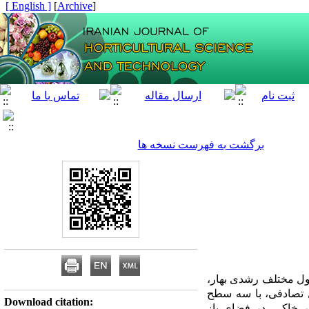
[ English ]
]
Archive
[
برگشت به فهرست نسخه ها
الی (1399-1398) در فصول مختلف رشدی بهار،
ل تصادفی، با سه سطح
Download citation: