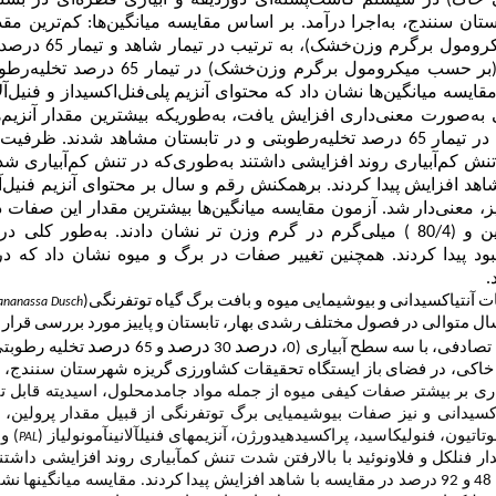
د تخلیه رطوبتی خاک) در سیستم کاشت‌‌پشته‌‌ای دوردیفه و آبیاری قطره‌‌ای در
بیش‌‌ترین مقدار آن (5/73) 
سه میانگین‌‌ها نشان داد که محتوای آنزیم پلی‌‌فنل‌‌اکسیداز و فنیل‌‌آلان
به‌‌صورت معنی‌‌داری افزایش یافت، به‌‌طوریکه بیشترین مقدار آنزیم‌
3/43 و 58/0 (واحد پروتئین بر میلی‌‌گرم) در تیمار 65 درصد تخلیه‌‌رطوبتی و در تابستان مشاهد
تنش کم‌‌آبیاری روند افزایشی داشتند به‌‌طوری
که در تنش کم‌‌آبیاری شد
ر مقایسه با شاهد افزایش پیدا کردند. برهمکنش رقم و سال بر محتوای آنزیم فنیل‌‌آ
 معنی‌‌دار شد. آزمون مقایسه میانگین‌‌ها بیشترین مقدار این صفات در ر
ن
و (
80/4
)
میلی‌‌گرم در گرم وزن تر
نشان دادند. به‌‌طور کلی در 
ود پیدا کردند. همچنین تغییر صفات در برگ و میوه نشان داد که در
.
ت آنتی­اکسیدانی و بیوشیمایی میوه و بافت برگ گیاه توت­فرنگی(
 ananassa Dusch
ال متوالی در فصول مختلف رشدی بهار، تابستان و پاییز مورد بررسی قرار
درصد
درصد
درصد
تصادفی، با سه سطح آبیاری (0،
30
و 65
تخلیه رطوبتی
ر خاکی، در فضای باز ایستگاه تحقیقات کشاورزی گریزه شهرستان سنندج، به
یاری بر بیشتر صفات کیفی میوه از جمله مواد جامدمحلول، اسیدیته قابل ت
­اکسیدانی و نیز صفات بیوشیمیایی برگ توت­فرنگی از قبیل مقدار پرولین، کرب
اتیون، فنولیک­اسید، پراکسیدهیدورژن، آنزیم­های فنیل­آلانین­آمونولیاز (
) و 
PAL
ر فنل­کل و فلاونوئید با بالارفتن شدت تنش کم­آبیاری روند افزایشی داشتن
آبیاری شدید مقدار این صفات به ترتیب 35، 48 و 92 درصد در مقایسه با شاهد افزایش پیدا کردند. مقایسه میا