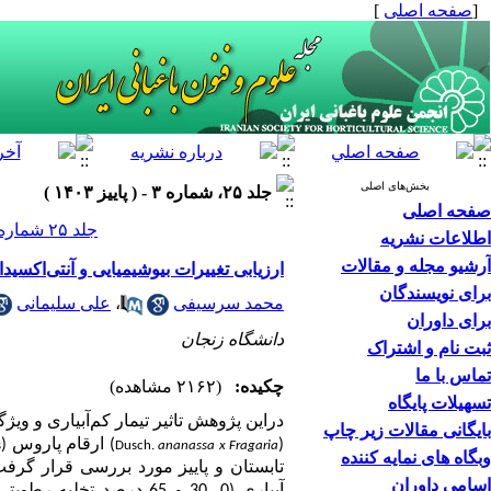
[
صفحه اصلی
]
بخش‌های اصلی
جلد ۲۵، شماره ۳ - ( پاییز ۱۴۰۳ )
صفحه اصلی
جلد ۲۵ شماره ۳ صفحات ۳۱۸-۳۰۳
اطلاعات نشریه
آرشیو مجله و مقالات
ارزیابی تغییرات بیوشیمیایی و آنتی‌‌اکسی
برای نویسندگان
محمد سرسیفی
،
علی سلیمانی
برای داوران
دانشگاه زنجان
ثبت نام و اشتراک
تماس با ما
چکیده:
(۲۱۶۲ مشاهده)
تسهیلات پایگاه
دراین پژوهش تاثیر تیمار کم‌‌آبیاری و ویژگ
بایگانی مقالات زیر چاپ
(
) ارقام پاروس (
s
Dusch.
ananassa
x
Fragaria
وبگاه های نمایه کننده
تابستان و پاییز مورد بررسی قرار گرف
اسامی داوران