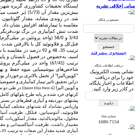
آبیاری (0، 30 و 65 درص
مبانی اخلاقی نشریه
جستجو در پایگاه
مقایسه با تیمارشاهد افزایش نشان داد. مقای
شدت تنش کم‌‌آبیاری در برگ توت‌‌فرنگی 
فنل‌‌کل و فلاونوئید کل با بالارفتن شدت 
ترتیب 35، 48 و 92 درصد د
جستجوی پیشرفته
اسید، به‌‌خصوص در فصول تابستان و پاییز،
ترتیب (
67/41
)
واحد در میلی‌‌گرم پروتئی
دریافت اطلاعات پایگاه
شاخص‌‌های بیوشیمیایی میوه حفظ و بهب
نشانی پست الکترونیک
"کویین‌‌الیزا" از تحمل بالاتری برخوردار بود
خود را برای دریافت
دراین تحقیق تاثیر تیمار کم­آبیاری و خصوصیا
اطلاعات و اخبار پایگاه،
و کویین الیزا (
) در طی دو س
در کادر زیر وارد کنید.
Queen Eliza
Paros &
کرت­های خرد شده بر پایه طرح بلوک­های کامل 
پشته­ای دوردیفه و آبیاری قطره­ای در بست
واریانس نشان­داد که شدت­های مختلف کم­آب
فلاونوئید، آنتوسیانین، فنل­کل، ظرفیت ­آنتی
شماره شاپا
محلول، مالون­دی­الدئید، مقدار آسکوربات، گلوت
1680-7154
معنی­دار داشت، ظرفیت آنتی­اکسیدانی و مقدا
ناشر