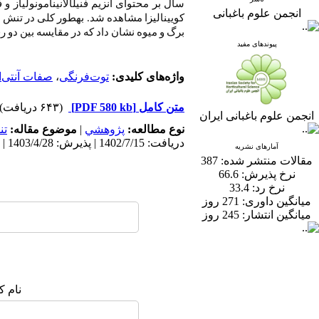
سال بر محتوای آنزیم فنیل­آلانین­آمونولیاز
انجمن علوم باغبانی
کویین­الیزا مشاهده شد. به­طور کلی در تنش 
برگ و میوه نشان داد که در مقایسه بین دو رقم،
پیوندهای مفید
واژه‌های کلیدی:
توت‌‌فرنگی
،
صفات آنتی‌‌
متن کامل
[PDF 580 kb]
(۶۴۳ دریافت)
انجمن علوم باغبانی ایران
نوع مطالعه:
پژوهشي
|
موضوع مقاله:
تن
دریافت: 1402/7/15 | پذیرش: 1403/4/28 | انتشار: 1403/12/18
آمارهای نشریه
مقالات منتشر شده:
387
نرخ پذیرش:
66.6
نرخ رد:
33.4
میانگین داوری:
271 روز
میانگین انتشار:
245 روز
نام ک