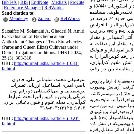
 بستر خاکی، در فضای باز
BibTeX
|
RIS
|
EndNote
|
Medlars
|
ProCite
ایستگاه تحقیقات کشاورزی گریزه شهرستان سنندج، به‌‌اجرا درآمد. بر اساس مقایسه میانگین‌‌ها: کم‌‌ترین مقدار آسکوربات (8/44) و
|
Reference Manager
|
RefWorks
(بر حسب میکرومول برگرم وزن‌‌خشک)، به ترتیب در تیمار شاهد و تیمار 65 درصد تخلیه‌‌رطوبتی مشاهده
Send citation to:
Mendeley
Zotero
RefWorks
شد. در روندی مشابه، مقدار گلوتاتیون (بر حسب میکرومول برگرم وزن‌‌خشک) در تیمار 65 درصد تخلیه‌‌رطوبتی حدود 74 درصد در
ین‌‌آمونالیاز با افزایش
Sarsaifee M, Solamani A, Ghaderi N, Amiri
‌های
و
به‌‌ترتیب
PPO
PAL
E. Evaluation of Biochemical and
 شدند. ظرفیت آنتی‌‌اکسیدانی و مقدار
Antioxidant Changes of Two Strawberries
ید مقدار این صفات به
(Paros and Queen Eliza) Cultivars under
لانین‌‌آمونالیاز و فنولیک
Deficit Irrigation Conditions. IJHST 2024;
قم کویین‌‌الیزا را به
25 (3) :303-318
تنش ملایم کم‌‌آبیاری،
URL:
http://journal-irshs.ir/article-1-683-
fa.html
 مقایسه بین دو رقم،
سرسیفی محمد، سلیمانی علی، قادری
.
)، ارقام پاروس
Fragaria x
ناصر، امیری اسماعیل. ارزیابی تغییرات
 گرفت. آزمایش به­صورت
بیوشیمیایی و آنتی‌‌اکسیدانی دو رقم توت
 خاک) در سیستم کاشت­
فرنگی پاروس و کویین الیزا تحت شرایط
­اجرا درآمد.
نتایج تجزیه
کم‌‌آبیاری. مجله علوم و فنون باغبانی ایران.
یتراسیون، ویتامین سی،
۱۴۰۳; ۲۵ (۳) :۳۰۳-۳۱۸
وهیدرات­ها، پروتئین­های
پلی­فنل­اکسیداز (
) تاثیر
http://journal-irshs.ir/article-۱-۶۸۳-
URL:
PPO
fa.html
د به­طوریکه در تنش کم­
نگین­ها نشان­داد که اثر متقابل رقم و