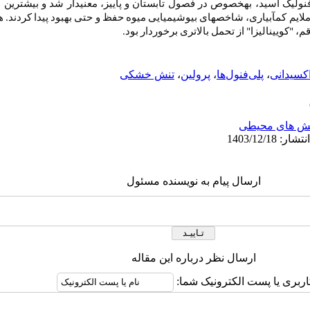
 و فنولیک اسید، به­خصوص در فصول تابستان و پاییز، معنی­دار شد و بیشتری
ملایم کم­آبیاری، شاخص­های بیوشیمیایی میوه حفظ و حتی بهبود پیدا کردند. 
 "کویین­الیزا" از تحمل بالاتری برخوردار بود.
اکسیدانی
،
پلی‌‌فنول‌‌ها
،
پرولین
،
تنش خشکی
ش های محیطی
ارسال پیام به نویسنده مسئول
ارسال نظر درباره این مقاله
اربری یا پست الکترونیک شما: